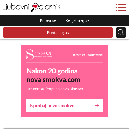
Prijavi se
Registriraj se
Predaj oglas