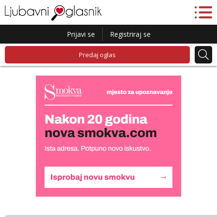
Prijavi se
Registriraj se
Predaj oglas