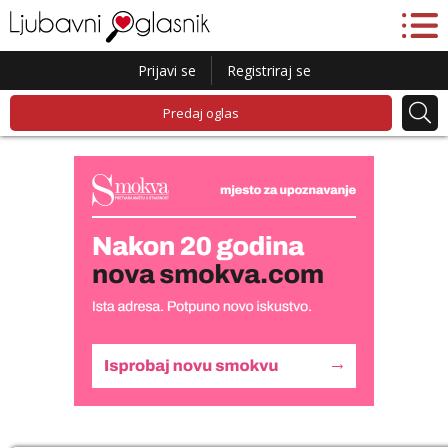
Prijavi se
Registriraj se
Predaj oglas