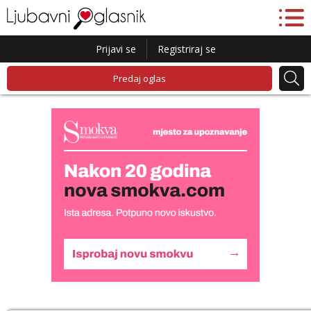
Prijavi se
Registriraj se
Predaj oglas