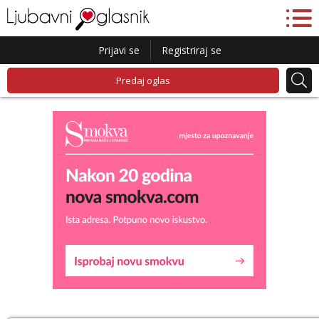
Prijavi se
Registriraj se
Predaj oglas