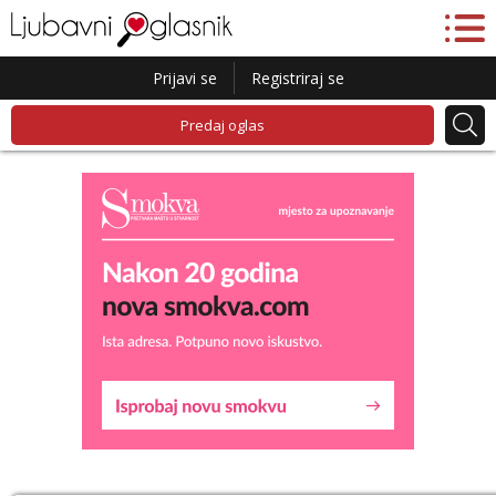
Prijavi se
Registriraj se
Predaj oglas