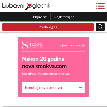
Prijavi se
Registriraj se
Predaj oglas