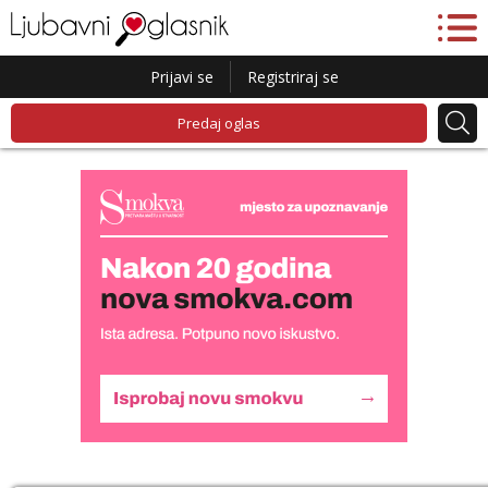
Prijavi se
Registriraj se
Predaj oglas