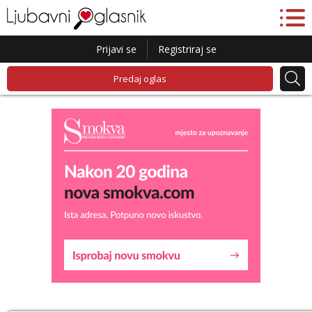
Prijavi se
Registriraj se
Predaj oglas