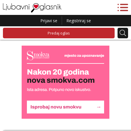
Prijavi se
Registriraj se
Predaj oglas