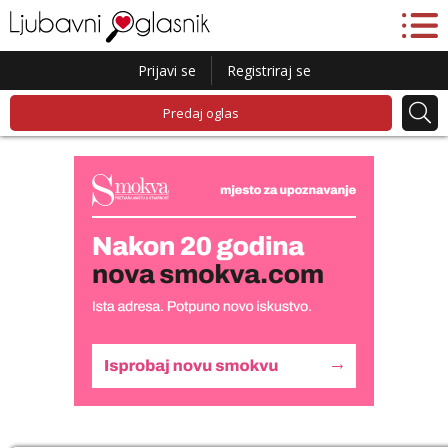
Prijavi se
Registriraj se
Predaj oglas