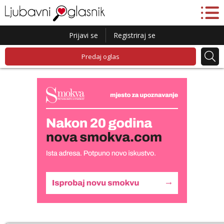
Prijavi se
Registriraj se
Predaj oglas