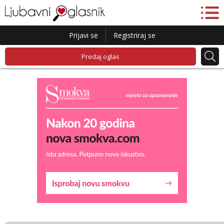
Prijavi se
Registriraj se
Predaj oglas