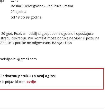
nja:
2745
Bosna i Hercegovina - Republika Srpska
20 godina
:
od 18 do 99 godina
a 20 god. Pozivam ozbiljnu gospodu na ugodno i opustajuce
tranu diskreciju. Prvi kontakt moze poruka na Viber ili poziv na
57 na sms poruke ne odgovaram. BANJA LUKA
radoljanin5@gmail.com
ti privatnu poruku za ovaj oglas?
e ili prijavi klikom
ovdje