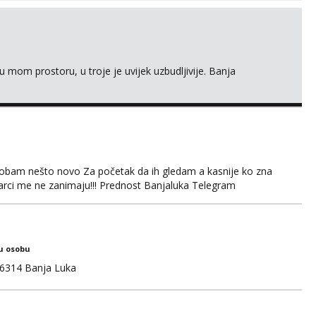
 mom prostoru, u troje je uvijek uzbudljivije. Banja
obam nešto novo Za početak da ih gledam a kasnije ko zna
arci me ne zanimaju!!! Prednost Banjaluka Telegram
u osobu
6314 Banja Luka