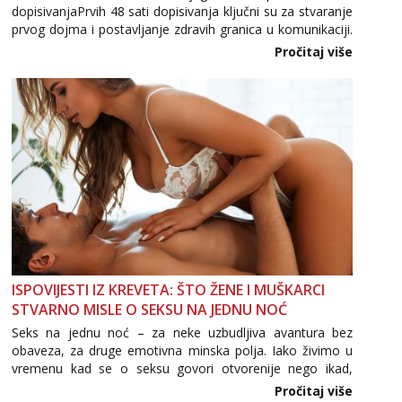
dopisivanjaPrvih 48 sati dopisivanja ključni su za stvaranje
Obavijesti me kada se oslobodi
prvog dojma i postavljanje zdravih granica u komunikaciji.
Važno je izbjeći prebrzo otkrivanje osobnih ili intimnih
Lili
Pročitaj više
informacija, jer nepoznata osoba još nije zaslužila to
Čekam tvoj poziv!
povjerenje. Takođe...
Tel:
064/677-677
- Kod: #128
tel:0,93€ - mob:1,12€ min
Ivančica
Čekam tvoj poziv!
Tel:
064/677-677
- Kod: #108
tel:0,93€ - mob:1,12€ min
Anđela
Čekam tvoj poziv!
Tel:
064/677-677
- Kod: #142
ISPOVIJESTI IZ KREVETA: ŠTO ŽENE I MUŠKARCI
tel:0,93€ - mob:1,12€ min
STVARNO MISLE O SEKSU NA JEDNU NOĆ
Seks na jednu noć – za neke uzbudljiva avantura bez
obaveza, za druge emotivna minska polja. Iako živimo u
vremenu kad se o seksu govori otvorenije nego ikad,
tema „jedne noći strasti“ i dalje izaziva burne rasprave. Što
Pročitaj više