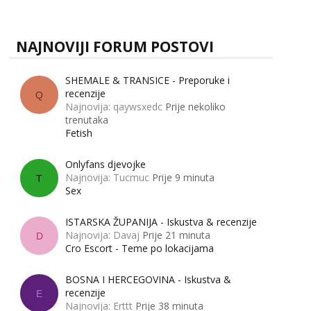
zapravo misle žene, a što muškarci? Jesu...
NAJNOVIJI FORUM POSTOVI
SHEMALE & TRANSICE - Preporuke i
recenzije
Q
Najnovija: qaywsxedc
Prije nekoliko
trenutaka
Fetish
Onlyfans djevojke
Najnovija: Tucmuc
Prije 9 minuta
T
Sex
ISTARSKA ŽUPANIJA - Iskustva & recenzije
Najnovija: Davaj
Prije 21 minuta
D
Cro Escort - Teme po lokacijama
BOSNA I HERCEGOVINA - Iskustva &
recenzije
E
Najnovija: Erttt
Prije 38 minuta