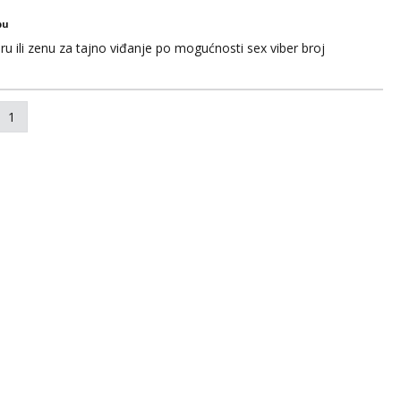
bu
u ili zenu za tajno viđanje po mogućnosti sex viber broj
1