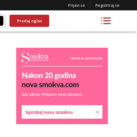
Prijavi se
Registriraj se
Predaj oglas
Liliana
Čekam tvoj poziv!