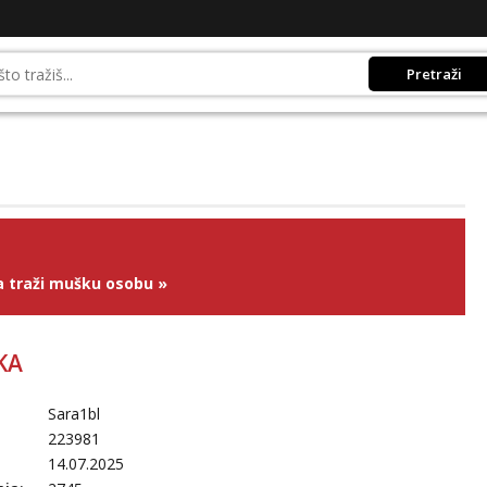
Pretraži
 traži mušku osobu
»
KA
Sara1bl
223981
14.07.2025