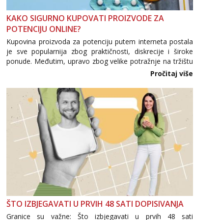
tel:0,93€ - mob:1,12€ min
KAKO SIGURNO KUPOVATI PROIZVODE ZA
Maja
POTENCIJU ONLINE?
Razgovaram :)
Kupovina proizvoda za potenciju putem interneta postala
Tel:
064/677-677
- Kod: #04
je sve popularnija zbog praktičnosti, diskrecije i široke
tel:0,93€ - mob:1,12€ min
ponude. Međutim, upravo zbog velike potražnje na tržištu
Obavijesti me kada se oslobodi
se pojavljuju i brojni krivotvoreni proizvodi, nepouzdane
Pročitaj više
internetske trgovine te proizvodi nepoznatog podrijetla. ...
Biljana
Čekam tvoj poziv!
Tel:
064/677-677
- Kod: #132
tel:0,93€ - mob:1,12€ min
Vanesa
Čekam tvoj poziv!
Tel:
064/677-677
- Kod: #74
tel:0,93€ - mob:1,12€ min
Žana
Razgovaram :)
ŠTO IZBJEGAVATI U PRVIH 48 SATI DOPISIVANJA
Tel:
064/677-677
- Kod: #135
Granice su važne: Što izbjegavati u prvih 48 sati
tel:0,93€ - mob:1,12€ min