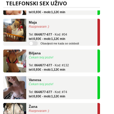
TELEFONSKI SEX UŽIVO
Tel:
064/677-677
- Kod: #69
tel:0,93€ - mob:1,12€ min
Maja
Razgovaram :)
Tel:
064/677-677
- Kod: #04
tel:0,93€ - mob:1,12€ min
Obavijesti me kada se oslobodi
Biljana
Čekam tvoj poziv!
Tel:
064/677-677
- Kod: #132
tel:0,93€ - mob:1,12€ min
Vanesa
Čekam tvoj poziv!
Tel:
064/677-677
- Kod: #74
tel:0,93€ - mob:1,12€ min
Žana
Razgovaram :)