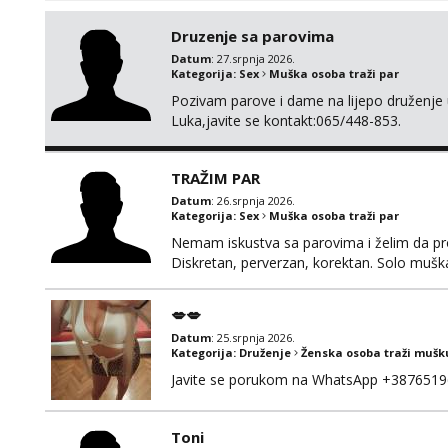
Druzenje sa parovima
Datum
: 27.srpnja 2026.
Kategorija:
Sex
Muška osoba traži par
Pozivam parove i dame na lijepo druženje u
Luka,javite se kontakt:065/448-853.
TRAŽIM PAR
Datum
: 26.srpnja 2026.
Kategorija:
Sex
Muška osoba traži par
Nemam iskustva sa parovima i želim da pr
Diskretan, perverzan, korektan. Solo mušk
@Dekster98 WhatsApp +38765279082
💋💋
Datum
: 25.srpnja 2026.
Kategorija:
Druženje
Ženska osoba traži mušk
Javite se porukom na WhatsApp +3876519
Toni