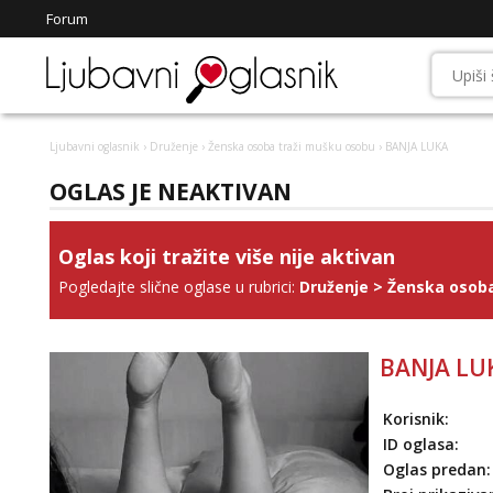
Forum
Ljubavni oglasnik
›
Druženje
›
Ženska osoba traži mušku osobu
› BANJA LUKA
OGLAS JE NEAKTIVAN
Oglas koji tražite više nije aktivan
Pogledajte slične oglase u rubrici:
Druženje
>
Ženska osoba
BANJA LU
Korisnik:
ID oglasa:
Oglas predan: