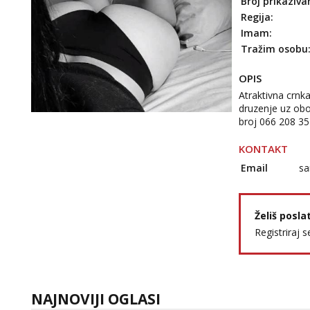
Broj prikaziva
Regija:
Imam:
Tražim osobu
OPIS
Atraktivna crnk
druzenje uz obos
broj 066 208 3
KONTAKT
Email
sa
Želiš posla
Registriraj s
NAJNOVIJI OGLASI