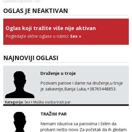
Obavijesti me kada se oslobodi
Ljubavni oglasnik
› Sex
OGLAS JE NEAKTIVAN
Zara
Razgovaram :)
Tel:
064/677-677
- Kod: #123
Oglas koji tražite više nije aktivan
tel:0,93€ - mob:1,12€ min
Pogledajte slične oglase u rubrici:
Sex
»
Obavijesti me kada se oslobodi
Anđela
Čekam tvoj poziv!
NAJNOVIJI OGLASI
Tel:
064/677-677
- Kod: #142
tel:0,93€ - mob:1,12€ min
Druženje u troje
Pozivam parove i dame na druženje,u troje
je zabavnije,Banja Luka,+38765448853.
Kategorija:
Sex
Muška osoba traži par
TRAŽIM PAR
Nemam iskustva sa parovima i želim da
probam nešto novo Za početak da ih gledam