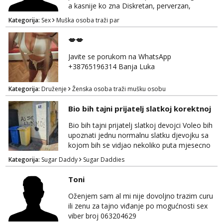
a kasnije ko zna Diskretan, perverzan,
korektan. Solo muškarci me ne zanimaju!!!
Kategorija:
Sex
Muška osoba traži par
Prednost Banjaluka Telegram @Dekster98
WhatsApp +38765279082
💋💋
Javite se porukom na WhatsApp
+38765196314 Banja Luka
Kategorija:
Druženje
Ženska osoba traži mušku osobu
Bio bih tajni prijatelj slatkoj korektnoj
Bio bih tajni prijatelj slatkoj devojci Voleo bih
upoznati jednu normalnu slatku djevojku sa
kojom bih se vidjao nekoliko puta mjesecno
uz diskreciju! Bio bih podrska bio bih prijatelj i
Kategorija:
Sugar Daddy
Sugar Daddies
oslonaci vjetar u ledja kadgod treba nagrada
se podrazumijeva 🥰
Toni
Oženjem sam al mi nije dovoljno trazim curu
ili zenu za tajno viđanje po mogućnosti sex
viber broj 063204629