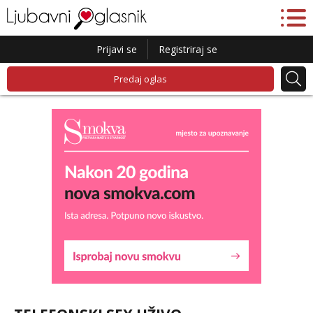
Prijavi se
Registriraj se
Predaj oglas
Kristina
Razgovaram :)