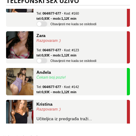
TELEFONSKI SEX UŽIVO
Učiteljica iz predgrađa traži...
Tel:
064/677-677
- Kod: #160
tel:0,93€ - mob:1,12€ min
Obavijesti me kada se oslobodi
Zara
Razgovaram :)
Tel:
064/677-677
- Kod: #123
tel:0,93€ - mob:1,12€ min
Obavijesti me kada se oslobodi
Anđela
Čekam tvoj poziv!
Tel:
064/677-677
- Kod: #142
tel:0,93€ - mob:1,12€ min
Kristina
Razgovaram :)
Učiteljica iz predgrađa traži...
Tel:
064/677-677
- Kod: #160
tel:0,93€ - mob:1,12€ min