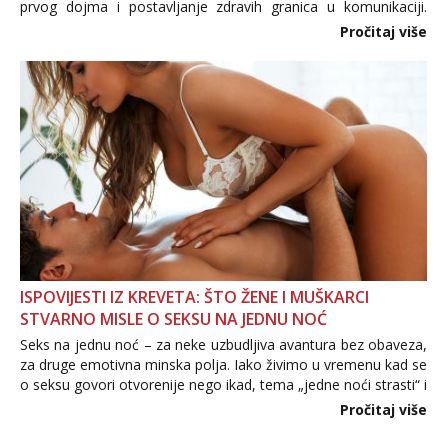
prvog dojma i postavljanje zdravih granica u komunikaciji.
Važno je izbjeći prebrzo otkrivanje osobnih ili intimnih
Pročitaj više
informacija, jer nepoznata osoba još nije zaslužila to
povjerenje. Takođe...
ISPOVIJESTI IZ KREVETA: ŠTO ŽENE I MUŠKARCI
STVARNO MISLE O SEKSU NA JEDNU NOĆ
Seks na jednu noć – za neke uzbudljiva avantura bez obaveza,
za druge emotivna minska polja. Iako živimo u vremenu kad se
o seksu govori otvorenije nego ikad, tema „jedne noći strasti“ i
dalje izaziva burne rasprave. Što zapravo misle žene, a što
Pročitaj više
muškarci? Jesu...