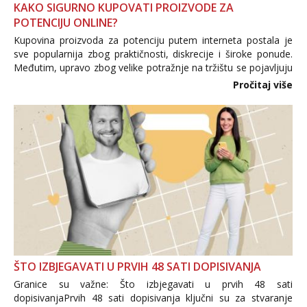
KAKO SIGURNO KUPOVATI PROIZVODE ZA
POTENCIJU ONLINE?
Kupovina proizvoda za potenciju putem interneta postala je
sve popularnija zbog praktičnosti, diskrecije i široke ponude.
Međutim, upravo zbog velike potražnje na tržištu se pojavljuju
i brojni krivotvoreni proizvodi, nepouzdane internetske
Pročitaj više
trgovine te proizvodi nepoznatog podrijetla. ...
ŠTO IZBJEGAVATI U PRVIH 48 SATI DOPISIVANJA
Granice su važne: Što izbjegavati u prvih 48 sati
dopisivanjaPrvih 48 sati dopisivanja ključni su za stvaranje