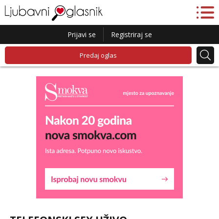
Prijavi se
Registriraj se
Predaj oglas
Kristina
Razgovaram :)