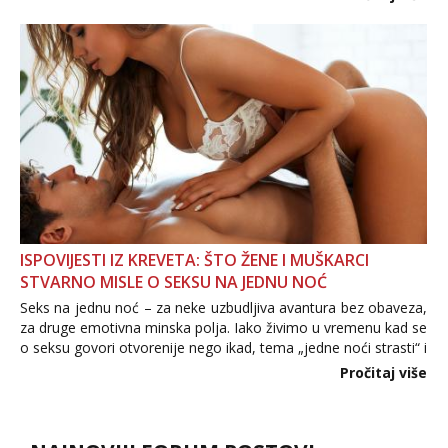
informacija, jer nepoznata osoba još nije zaslužila to
povjerenje. Takođe...
ISPOVIJESTI IZ KREVETA: ŠTO ŽENE I MUŠKARCI
STVARNO MISLE O SEKSU NA JEDNU NOĆ
Seks na jednu noć – za neke uzbudljiva avantura bez obaveza,
za druge emotivna minska polja. Iako živimo u vremenu kad se
o seksu govori otvorenije nego ikad, tema „jedne noći strasti“ i
dalje izaziva burne rasprave. Što zapravo misle žene, a što
Pročitaj više
muškarci? Jesu...