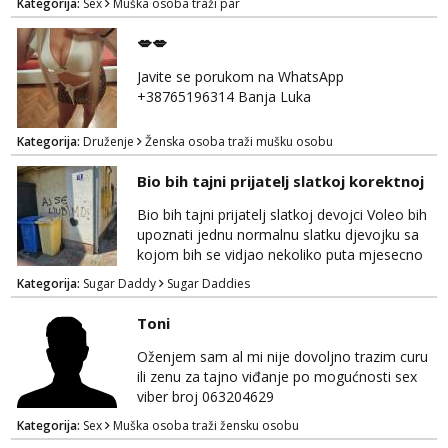
Kategorija:
Sex
Muška osoba traži par
Prednost Banjaluka Telegram @Dekster98
WhatsApp +38765279082
💋💋
Javite se porukom na WhatsApp
+38765196314 Banja Luka
Kategorija:
Druženje
Ženska osoba traži mušku osobu
Bio bih tajni prijatelj slatkoj korektnoj
Bio bih tajni prijatelj slatkoj devojci Voleo bih
upoznati jednu normalnu slatku djevojku sa
kojom bih se vidjao nekoliko puta mjesecno
uz diskreciju! Bio bih podrska bio bih prijatelj i
Kategorija:
Sugar Daddy
Sugar Daddies
oslonaci vjetar u ledja kadgod treba nagrada
se podrazumijeva 🥰
Toni
Oženjem sam al mi nije dovoljno trazim curu
ili zenu za tajno viđanje po mogućnosti sex
viber broj 063204629
Kategorija:
Sex
Muška osoba traži žensku osobu