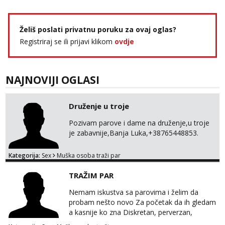
Želiš poslati privatnu poruku za ovaj oglas?
Registriraj se ili prijavi klikom
ovdje
NAJNOVIJI OGLASI
Druženje u troje
Pozivam parove i dame na druženje,u troje
je zabavnije,Banja Luka,+38765448853.
Kategorija:
Sex
Muška osoba traži par
TRAŽIM PAR
Nemam iskustva sa parovima i želim da
probam nešto novo Za početak da ih gledam
a kasnije ko zna Diskretan, perverzan,
korektan. Solo muškarci me ne zanimaju!!!