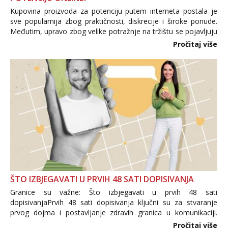
Kupovina proizvoda za potenciju putem interneta postala je
sve popularnija zbog praktičnosti, diskrecije i široke ponude.
Međutim, upravo zbog velike potražnje na tržištu se pojavljuju
i brojni krivotvoreni proizvodi, nepouzdane internetske
Pročitaj više
trgovine te proizvodi nepoznatog podrijetla. ...
ŠTO IZBJEGAVATI U PRVIH 48 SATI DOPISIVANJA
Granice su važne: Što izbjegavati u prvih 48 sati
dopisivanjaPrvih 48 sati dopisivanja ključni su za stvaranje
prvog dojma i postavljanje zdravih granica u komunikaciji.
Važno je izbjeći prebrzo otkrivanje osobnih ili intimnih
Pročitaj više