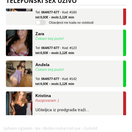
TELEFONSKI SEX UŽIVO
Učiteljica iz predgrađa traži...
Tel:
064/677-677
- Kod: #160
tel:0,93€ - mob:1,12€ min
Obavijesti me kada se oslobodi
Zara
Čekam tvoj poziv!
Tel:
064/677-677
- Kod: #123
tel:0,93€ - mob:1,12€ min
Anđela
Čekam tvoj poziv!
Tel:
064/677-677
- Kod: #142
tel:0,93€ - mob:1,12€ min
Kristina
Razgovaram :)
Učiteljica iz predgrađa traži...
Tel:
064/677-677
- Kod: #160
tel:0,93€ - mob:1,12€ min
Obavijesti me kada se oslobodi
Ljubavni oglasnik
›
Sex
›
Muška osoba traži par
› Cuckold