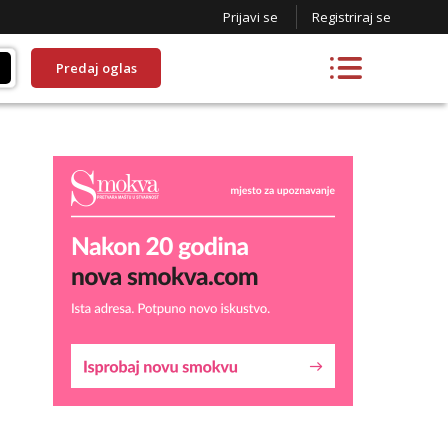
Prijavi se
Registriraj se
Predaj oglas
Lucija
Razgovaram :)