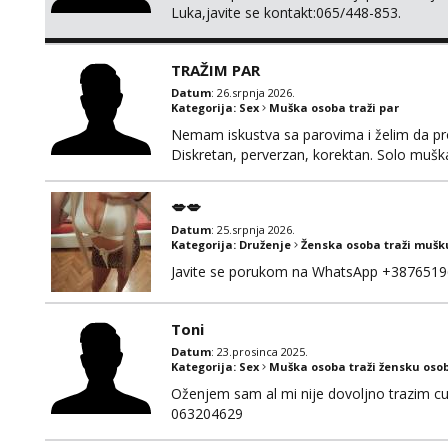
Luka,javite se kontakt:065/448-853.
TRAŽIM PAR
Datum
: 26.srpnja 2026.
Kategorija:
Sex
Muška osoba traži par
Nemam iskustva sa parovima i želim da pr
Diskretan, perverzan, korektan. Solo mušk
@Dekster98 WhatsApp +38765279082
💋💋
Datum
: 25.srpnja 2026.
Kategorija:
Druženje
Ženska osoba traži mušk
Javite se porukom na WhatsApp +3876519
Toni
Datum
: 23.prosinca 2025.
Kategorija:
Sex
Muška osoba traži žensku oso
Oženjem sam al mi nije dovoljno trazim cur
063204629