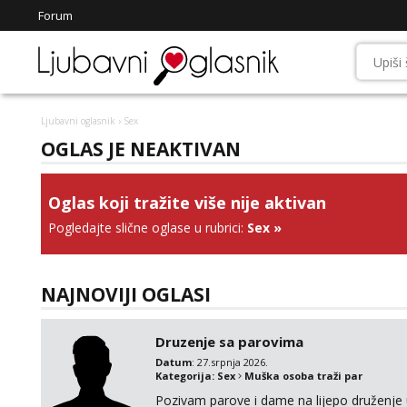
Forum
Ljubavni oglasnik
› Sex
OGLAS JE NEAKTIVAN
Oglas koji tražite više nije aktivan
Pogledajte slične oglase u rubrici:
Sex
»
NAJNOVIJI OGLASI
Druzenje sa parovima
Datum
: 27.srpnja 2026.
Kategorija:
Sex
Muška osoba traži par
Pozivam parove i dame na lijepo druženje u