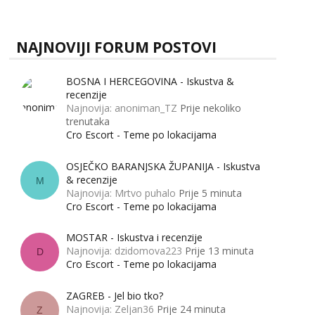
zapravo misle žene, a što muškarci? Jesu...
Ivančica
Čekam tvoj poziv!
NAJNOVIJI FORUM POSTOVI
Tel:
064/677-677
- Kod: #108
tel:0,93€ - mob:1,12€ min
BOSNA I HERCEGOVINA - Iskustva &
Zara
recenzije
Čekam tvoj poziv!
Najnovija: anoniman_TZ
Prije nekoliko
trenutaka
Tel:
064/677-677
- Kod: #123
Cro Escort - Teme po lokacijama
tel:0,93€ - mob:1,12€ min
OSJEČKO BARANJSKA ŽUPANIJA - Iskustva
Anđela
& recenzije
Čekam tvoj poziv!
M
Najnovija: Mrtvo puhalo
Prije 5 minuta
Tel:
064/677-677
- Kod: #142
Cro Escort - Teme po lokacijama
tel:0,93€ - mob:1,12€ min
MOSTAR - Iskustva i recenzije
Najnovija: dzidomova223
Prije 13 minuta
D
Cro Escort - Teme po lokacijama
ZAGREB - Jel bio tko?
Najnovija: Zeljan36
Prije 24 minuta
Z