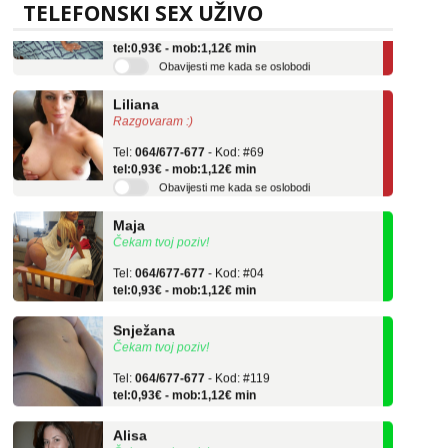
TELEFONSKI SEX UŽIVO
Tel:
064/677-677
- Kod: #136
tel:0,93€ - mob:1,12€ min
Obavijesti me kada se oslobodi
Liliana
Razgovaram :)
Tel:
064/677-677
- Kod: #69
tel:0,93€ - mob:1,12€ min
Obavijesti me kada se oslobodi
Maja
Čekam tvoj poziv!
Tel:
064/677-677
- Kod: #04
tel:0,93€ - mob:1,12€ min
Snježana
Čekam tvoj poziv!
Tel:
064/677-677
- Kod: #119
tel:0,93€ - mob:1,12€ min
Alisa
Čekam tvoj poziv!