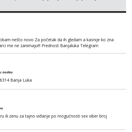
obam nešto novo Za početak da ih gledam a kasnije ko zna
arci me ne zanimaju!!! Prednost Banjaluka Telegram
u osobu
6314 Banja Luka
bu
u ili zenu za tajno viđanje po mogućnosti sex viber broj