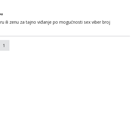
bu
u ili zenu za tajno viđanje po mogućnosti sex viber broj
1