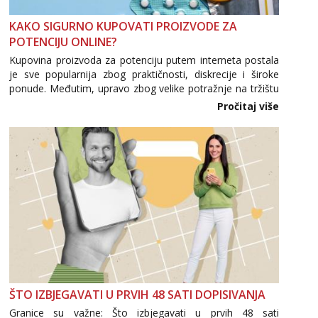
Čekam tvoj poziv!
KAKO SIGURNO KUPOVATI PROIZVODE ZA
Tel:
064/677-677
- Kod: #142
POTENCIJU ONLINE?
tel:0,93€ - mob:1,12€ min
Kupovina proizvoda za potenciju putem interneta postala
Mira
je sve popularnija zbog praktičnosti, diskrecije i široke
Čekam tvoj poziv!
ponude. Međutim, upravo zbog velike potražnje na tržištu
se pojavljuju i brojni krivotvoreni proizvodi, nepouzdane
Tel:
064/677-677
- Kod: #72
Pročitaj više
internetske trgovine te proizvodi nepoznatog podrijetla. ...
tel:0,93€ - mob:1,12€ min
Lucija
Razgovaram :)
Tel:
064/677-677
- Kod: #136
tel:0,93€ - mob:1,12€ min
Obavijesti me kada se oslobodi
Liliana
Razgovaram :)
Tel:
064/677-677
- Kod: #69
tel:0,93€ - mob:1,12€ min
Obavijesti me kada se oslobodi
ŠTO IZBJEGAVATI U PRVIH 48 SATI DOPISIVANJA
Granice su važne: Što izbjegavati u prvih 48 sati
Snježana