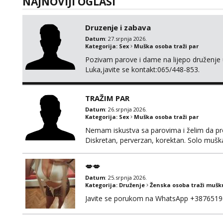
NAJNOVIJI OGLASI
Druzenje i zabava
Datum
: 27.srpnja 2026.
Kategorija:
Sex
Muška osoba traži par
Pozivam parove i dame na lijepo druženje u
Luka,javite se kontakt:065/448-853.
TRAŽIM PAR
Datum
: 26.srpnja 2026.
Kategorija:
Sex
Muška osoba traži par
Nemam iskustva sa parovima i želim da pr
Diskretan, perverzan, korektan. Solo mušk
@Dekster98 WhatsApp +38765279082
💋💋
Datum
: 25.srpnja 2026.
Kategorija:
Druženje
Ženska osoba traži mušk
Javite se porukom na WhatsApp +3876519