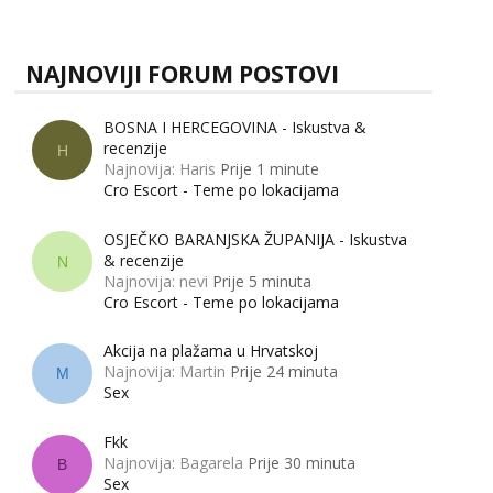
zapravo misle žene, a što muškarci? Jesu...
Anita
Čekam tvoj poziv!
NAJNOVIJI FORUM POSTOVI
Tel:
064/677-677
- Kod: #87
tel:0,93€ - mob:1,12€ min
BOSNA I HERCEGOVINA - Iskustva &
Zara
recenzije
H
Čekam tvoj poziv!
Najnovija: Haris
Prije 1 minute
Tel:
064/677-677
- Kod: #123
Cro Escort - Teme po lokacijama
tel:0,93€ - mob:1,12€ min
OSJEČKO BARANJSKA ŽUPANIJA - Iskustva
Anđela
& recenzije
N
Čekam tvoj poziv!
Najnovija: nevi
Prije 5 minuta
Cro Escort - Teme po lokacijama
Tel:
064/677-677
- Kod: #142
tel:0,93€ - mob:1,12€ min
Akcija na plažama u Hrvatskoj
Mira
Najnovija: Martin
Prije 24 minuta
M
Čekam tvoj poziv!
Sex
Tel:
064/677-677
- Kod: #72
tel:0,93€ - mob:1,12€ min
Fkk
Najnovija: Bagarela
Prije 30 minuta
B
Sex