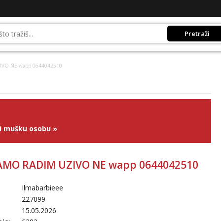
Pretraži
IVO NE wapp 0644042510
ži mušku osobu
»
AMO RADIM UZIVO NE wapp 0644042510
Ilmabarbieee
227099
15.05.2026