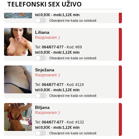
TELEFONSKI SEX UŽIVO
Tel:
064/677-677
- Kod: #136
tel:0,93€ - mob:1,12€ min
Obavijesti me kada se oslobodi
Liliana
Razgovaram :)
Tel:
064/677-677
- Kod: #69
tel:0,93€ - mob:1,12€ min
Obavijesti me kada se oslobodi
Snježana
Razgovaram :)
Tel:
064/677-677
- Kod: #119
tel:0,93€ - mob:1,12€ min
Obavijesti me kada se oslobodi
Biljana
Razgovaram :)
Tel:
064/677-677
- Kod: #132
tel:0,93€ - mob:1,12€ min
Obavijesti me kada se oslobodi