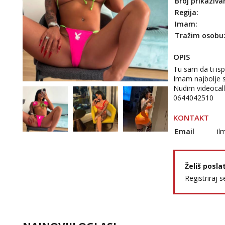
Broj prikaziva
Regija:
Imam:
Tražim osobu
OPIS
Tu sam da ti isp
Imam najbolje s
Nudim videocall,
0644042510
KONTAKT
Email
il
Želiš posla
Registriraj s