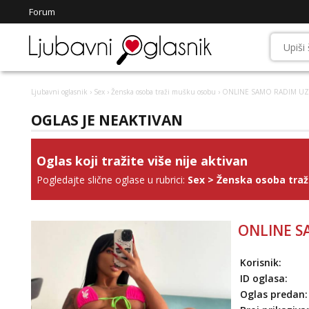
Forum
Ljubavni oglasnik
›
Sex
›
Ženska osoba traži mušku osobu
› ONLINE SAMO RADIM UZ
OGLAS JE NEAKTIVAN
Oglas koji tražite više nije aktivan
Pogledajte slične oglase u rubrici:
Sex
>
Ženska osoba tra
ONLINE S
Korisnik:
ID oglasa:
Oglas predan: