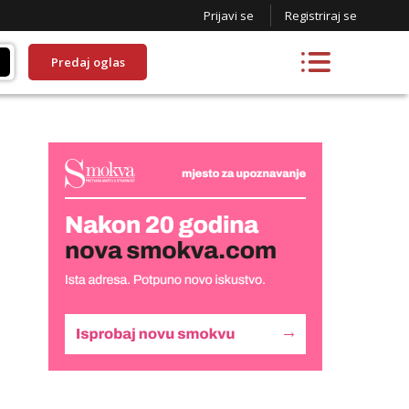
Prijavi se
Registriraj se
Predaj oglas
Lucija
Razgovaram :)