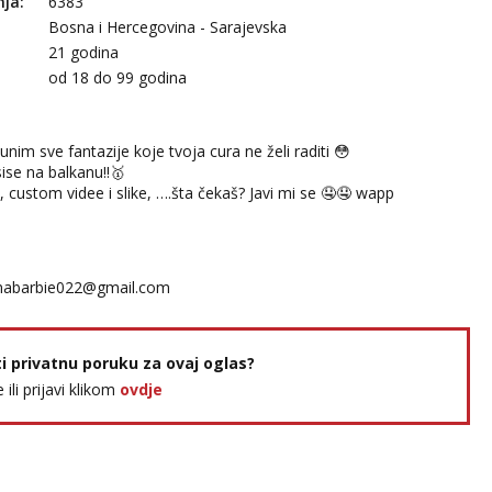
nja:
6383
Bosna i Hercegovina - Sarajevska
21 godina
:
od 18 do 99 godina
unim sve fantazije koje tvoja cura ne želi raditi 😳
ise na balkanu!!🥇
 custom videe i slike, ….šta čekaš? Javi mi se 🤤🤤 wapp
mabarbie022@gmail.com
ti privatnu poruku za ovaj oglas?
e ili prijavi klikom
ovdje