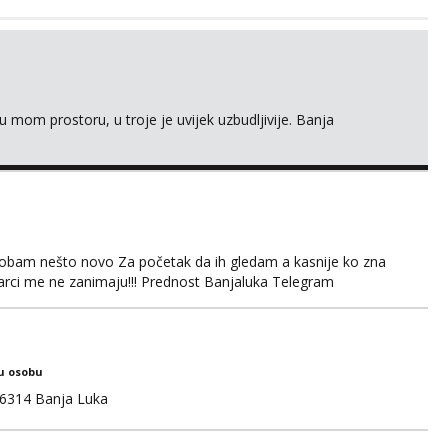
 mom prostoru, u troje je uvijek uzbudljivije. Banja
obam nešto novo Za početak da ih gledam a kasnije ko zna
arci me ne zanimaju!!! Prednost Banjaluka Telegram
u osobu
6314 Banja Luka