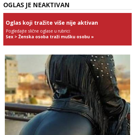
Tel:
064/677-677
- Kod: #123
OGLAS JE NEAKTIVAN
tel:0,93€ - mob:1,12€ min
Anđela
Oglas koji tražite više nije aktivan
Čekam tvoj poziv!
Pogledajte slične oglase u rubrici:
Tel:
064/677-677
- Kod: #142
Sex
>
Ženska osoba traži mušku osobu
»
tel:0,93€ - mob:1,12€ min