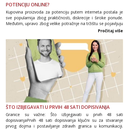
POTENCIJU ONLINE?
Kupovina proizvoda za potenciju putem interneta postala je
sve popularnija zbog praktičnosti, diskrecije i široke ponude.
Međutim, upravo zbog velike potražnje na tržištu se pojavljuju
i brojni krivotvoreni proizvodi, nepouzdane internetske
Pročitaj više
trgovine te proizvodi nepoznatog podrijetla. ...
ŠTO IZBJEGAVATI U PRVIH 48 SATI DOPISIVANJA
Granice su važne: Što izbjegavati u prvih 48 sati
dopisivanjaPrvih 48 sati dopisivanja ključni su za stvaranje
prvog dojma i postavljanje zdravih granica u komunikaciji.