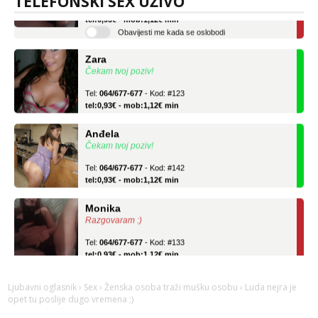
TELEFONSKI SEX UŽIVO
tel:0,93€ - mob:1,12€ min
Obavijesti me kada se oslobodi
Zara
Čekam tvoj poziv!
Tel:
064/677-677
- Kod: #123
tel:0,93€ - mob:1,12€ min
Anđela
Čekam tvoj poziv!
Tel:
064/677-677
- Kod: #142
tel:0,93€ - mob:1,12€ min
Monika
Razgovaram :)
Tel:
064/677-677
- Kod: #133
tel:0,93€ - mob:1,12€ min
Obavijesti me kada se oslobodi
Zara
Ljubavni oglasnik
›
Sex
›
Ženska osoba traži mušku osobu
› Luda nejra je
opet tu poslije dugo vremena ;)
Čekam tvoj poziv!