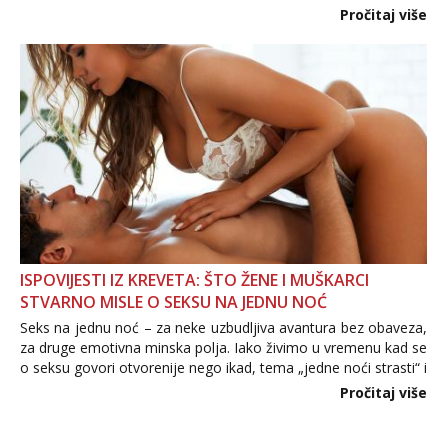
Važno je izbjeći prebrzo otkrivanje osobnih ili intimnih
Pročitaj više
informacija, jer nepoznata osoba još nije zaslužila to
povjerenje. Takođe...
ISPOVIJESTI IZ KREVETA: ŠTO ŽENE I MUŠKARCI
STVARNO MISLE O SEKSU NA JEDNU NOĆ
Seks na jednu noć – za neke uzbudljiva avantura bez obaveza,
za druge emotivna minska polja. Iako živimo u vremenu kad se
o seksu govori otvorenije nego ikad, tema „jedne noći strasti“ i
dalje izaziva burne rasprave. Što zapravo misle žene, a što
Pročitaj više
muškarci? Jesu...