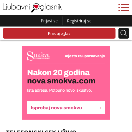
Prijavi se
Registriraj se
Predaj oglas
Monika
Razgovaram :)
Tel:
064/677-677
- Kod: #133