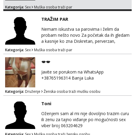
Kategorija:
Sex
Muška osoba traži par
TRAŽIM PAR
Nemam iskustva sa parovima i želim da
probam nešto novo Za početak da ih gledam
a kasnije ko zna Diskretan, perverzan,
korektan. Solo muškarci me ne zanimaju!!!
Kategorija:
Sex
Muška osoba traži par
Prednost Banjaluka Telegram @Dekster98
WhatsApp +38765279082
💋💋
Javite se porukom na WhatsApp
+38765196314 Banja Luka
Kategorija:
Druženje
Ženska osoba traži mušku osobu
Toni
Oženjem sam al mi nije dovoljno trazim curu
ili zenu za tajno viđanje po mogućnosti sex
viber broj 063204629
Kategorija:
Sex
Muška osoba traži žensku osobu