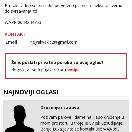
Brutalni video snimci slike perverzno pisanje o seksu o svemu
do svrsavanja itd
WAPP 0644244753
KONTAKT
Email
nejrakvakic2@gmail.com
Želiš poslati privatnu poruku za ovaj oglas?
Registriraj se ili prijavi klikom
ovdje
NAJNOVIJI OGLASI
Druzenje i zabava
Pozivam parove i dame na lijepo druženje u
mom prostoru, u troje je uvijek uzbudljivije.
Banja Luka,javite se kontakt:065/448-853.