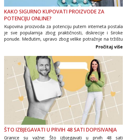
Tel:
064/677-677
- Kod: #133
KAKO SIGURNO KUPOVATI PROIZVODE ZA
tel:0,93€ - mob:1,12€ min
POTENCIJU ONLINE?
Ivančica
Kupovina proizvoda za potenciju putem interneta postala
Čekam tvoj poziv!
je sve popularnija zbog praktičnosti, diskrecije i široke
ponude. Međutim, upravo zbog velike potražnje na tržištu
Tel:
064/677-677
- Kod: #108
se pojavljuju i brojni krivotvoreni proizvodi, nepouzdane
Pročitaj više
tel:0,93€ - mob:1,12€ min
internetske trgovine te proizvodi nepoznatog podrijetla. ...
Zara
Čekam tvoj poziv!
Tel:
064/677-677
- Kod: #123
tel:0,93€ - mob:1,12€ min
Anđela
Čekam tvoj poziv!
Tel:
064/677-677
- Kod: #142
tel:0,93€ - mob:1,12€ min
ŠTO IZBJEGAVATI U PRVIH 48 SATI DOPISIVANJA
Granice su važne: Što izbjegavati u prvih 48 sati