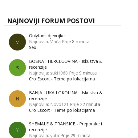
zapravo misle žene, a što muškarci? Jesu...
NAJNOVIJI FORUM POSTOVI
Onlyfans djevojke
Najnovija: Vinča
Prije 8 minuta
V
Sex
BOSNA I HERCEGOVINA - Iskustva &
recenzije
S
Najnovija: suki1968
Prije 9 minuta
Cro Escort - Teme po lokacijama
BANJA LUKA I OKOLINA - Iskustva &
recenzije
N
Najnovija: Novo121
Prije 22 minuta
Cro Escort - Teme po lokacijama
SHEMALE & TRANSICE - Preporuke i
recenzije
Y
Najnovija: yota
Prije 29 minuta