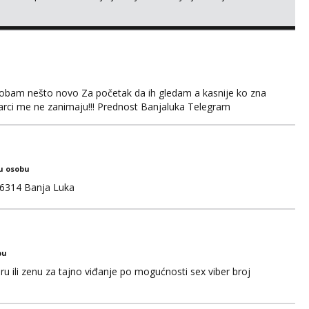
obam nešto novo Za početak da ih gledam a kasnije ko zna
arci me ne zanimaju!!! Prednost Banjaluka Telegram
u osobu
6314 Banja Luka
bu
u ili zenu za tajno viđanje po mogućnosti sex viber broj