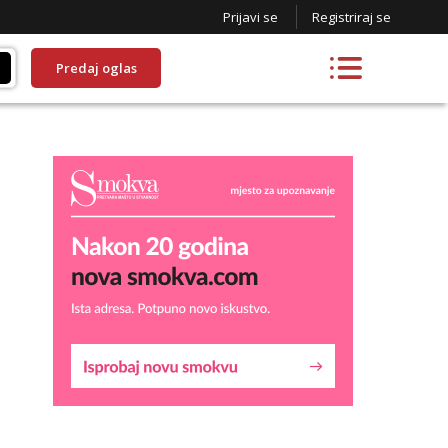
Prijavi se
Registriraj se
Predaj oglas
Lucija
Razgovaram :)