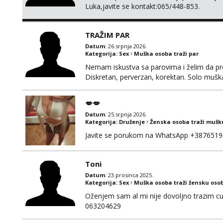
Luka,javite se kontakt:065/448-853.
TRAŽIM PAR
Datum
: 26.srpnja 2026.
Kategorija:
Sex
Muška osoba traži par
Nemam iskustva sa parovima i želim da pr
Diskretan, perverzan, korektan. Solo mušk
@Dekster98 WhatsApp +38765279082
💋💋
Datum
: 25.srpnja 2026.
Kategorija:
Druženje
Ženska osoba traži mušk
Javite se porukom na WhatsApp +3876519
Toni
Datum
: 23.prosinca 2025.
Kategorija:
Sex
Muška osoba traži žensku oso
Oženjem sam al mi nije dovoljno trazim cur
063204629