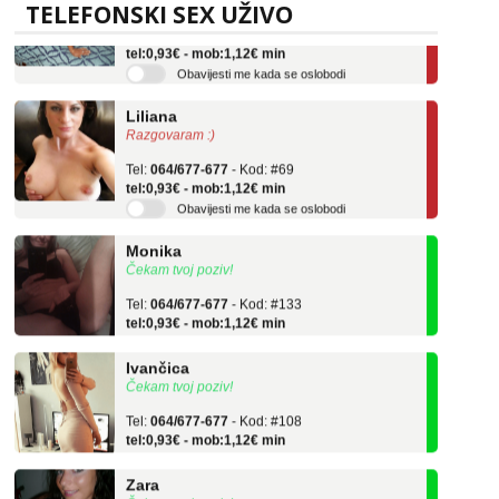
TELEFONSKI SEX UŽIVO
Tel:
064/677-677
- Kod: #136
tel:0,93€ - mob:1,12€ min
Obavijesti me kada se oslobodi
Liliana
Razgovaram :)
Tel:
064/677-677
- Kod: #69
tel:0,93€ - mob:1,12€ min
Obavijesti me kada se oslobodi
Monika
Čekam tvoj poziv!
Tel:
064/677-677
- Kod: #133
tel:0,93€ - mob:1,12€ min
Ivančica
Čekam tvoj poziv!
Tel:
064/677-677
- Kod: #108
tel:0,93€ - mob:1,12€ min
Zara
Čekam tvoj poziv!