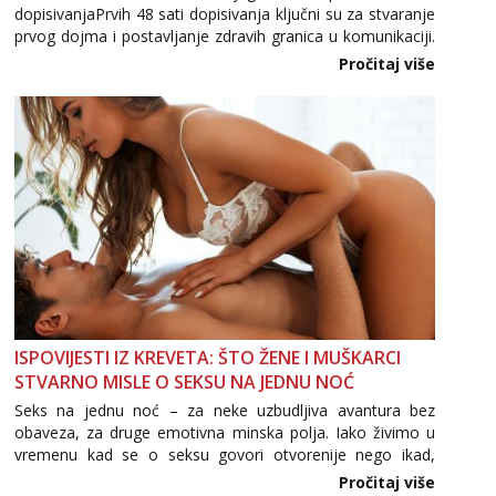
dopisivanjaPrvih 48 sati dopisivanja ključni su za stvaranje
prvog dojma i postavljanje zdravih granica u komunikaciji.
Važno je izbjeći prebrzo otkrivanje osobnih ili intimnih
Pročitaj više
informacija, jer nepoznata osoba još nije zaslužila to
povjerenje. Takođe...
ISPOVIJESTI IZ KREVETA: ŠTO ŽENE I MUŠKARCI
STVARNO MISLE O SEKSU NA JEDNU NOĆ
Seks na jednu noć – za neke uzbudljiva avantura bez
obaveza, za druge emotivna minska polja. Iako živimo u
vremenu kad se o seksu govori otvorenije nego ikad,
tema „jedne noći strasti“ i dalje izaziva burne rasprave. Što
Pročitaj više