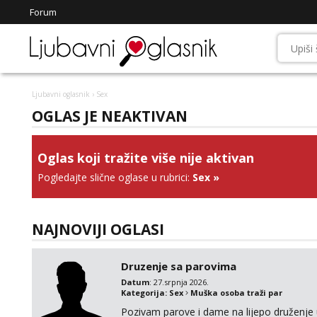
Forum
Ljubavni oglasnik
› Sex
OGLAS JE NEAKTIVAN
Oglas koji tražite više nije aktivan
Pogledajte slične oglase u rubrici:
Sex
»
NAJNOVIJI OGLASI
Druzenje sa parovima
Datum
: 27.srpnja 2026.
Kategorija:
Sex
Muška osoba traži par
Pozivam parove i dame na lijepo druženje u