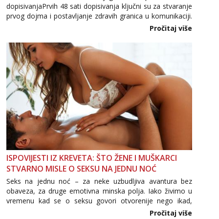
dopisivanjaPrvih 48 sati dopisivanja ključni su za stvaranje
Tel:
064/677-677
- Kod: #123
prvog dojma i postavljanje zdravih granica u komunikaciji.
tel:0,93€ - mob:1,12€ min
Važno je izbjeći prebrzo otkrivanje osobnih ili intimnih
Pročitaj više
informacija, jer nepoznata osoba još nije zaslužila to
Anđela
povjerenje. Takođe...
Čekam tvoj poziv!
Tel:
064/677-677
- Kod: #142
tel:0,93€ - mob:1,12€ min
ISPOVIJESTI IZ KREVETA: ŠTO ŽENE I MUŠKARCI
STVARNO MISLE O SEKSU NA JEDNU NOĆ
Seks na jednu noć – za neke uzbudljiva avantura bez
obaveza, za druge emotivna minska polja. Iako živimo u
vremenu kad se o seksu govori otvorenije nego ikad,
tema „jedne noći strasti“ i dalje izaziva burne rasprave. Što
Pročitaj više