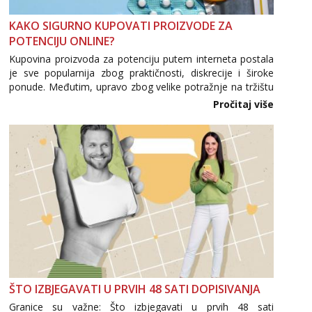
Tel:
064/677-677
- Kod: #69
KAKO SIGURNO KUPOVATI PROIZVODE ZA
tel:0,93€ - mob:1,12€ min
POTENCIJU ONLINE?
Obavijesti me kada se oslobodi
Kupovina proizvoda za potenciju putem interneta postala
Biljana
je sve popularnija zbog praktičnosti, diskrecije i široke
Razgovaram :)
ponude. Međutim, upravo zbog velike potražnje na tržištu
se pojavljuju i brojni krivotvoreni proizvodi, nepouzdane
Tel:
064/677-677
- Kod: #132
Pročitaj više
internetske trgovine te proizvodi nepoznatog podrijetla. ...
tel:0,93€ - mob:1,12€ min
Obavijesti me kada se oslobodi
Monika
Čekam tvoj poziv!
Tel:
064/677-677
- Kod: #133
tel:0,93€ - mob:1,12€ min
Ivančica
Čekam tvoj poziv!
Tel:
064/677-677
- Kod: #108
tel:0,93€ - mob:1,12€ min
ŠTO IZBJEGAVATI U PRVIH 48 SATI DOPISIVANJA
Zara
Granice su važne: Što izbjegavati u prvih 48 sati
Čekam tvoj poziv!