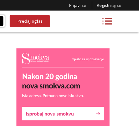
Prijavi se
Registriraj se
Predaj oglas
Lucija
Razgovaram :)