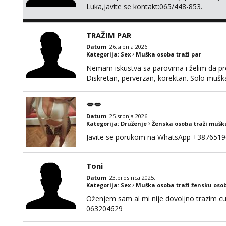
Luka,javite se kontakt:065/448-853.
TRAŽIM PAR
Datum
: 26.srpnja 2026.
Kategorija:
Sex
Muška osoba traži par
Nemam iskustva sa parovima i želim da pr
Diskretan, perverzan, korektan. Solo mušk
@Dekster98 WhatsApp +38765279082
💋💋
Datum
: 25.srpnja 2026.
Kategorija:
Druženje
Ženska osoba traži mušk
Javite se porukom na WhatsApp +3876519
Toni
Datum
: 23.prosinca 2025.
Kategorija:
Sex
Muška osoba traži žensku oso
Oženjem sam al mi nije dovoljno trazim cur
063204629