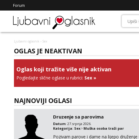
Forum
Ljubavni oglasnik
› Sex
OGLAS JE NEAKTIVAN
Oglas koji tražite više nije aktivan
Pogledajte slične oglase u rubrici:
Sex
»
NAJNOVIJI OGLASI
Druzenje sa parovima
Datum
: 27.srpnja 2026.
Kategorija:
Sex
Muška osoba traži par
Pozivam parove i dame na lijepo druženje u