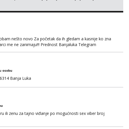
obam nešto novo Za početak da ih gledam a kasnije ko zna
arci me ne zanimaju!!! Prednost Banjaluka Telegram
u osobu
6314 Banja Luka
bu
u ili zenu za tajno viđanje po mogućnosti sex viber broj