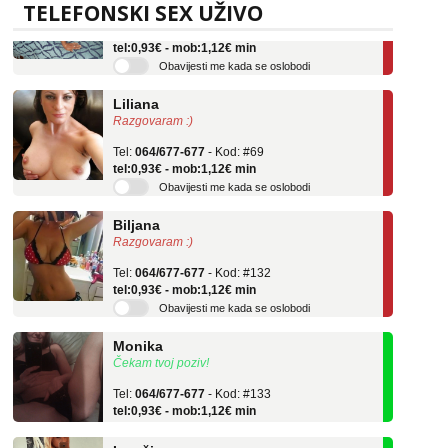
TELEFONSKI SEX UŽIVO
Tel:
064/677-677
- Kod: #136
tel:0,93€ - mob:1,12€ min
Obavijesti me kada se oslobodi
Liliana
Razgovaram :)
Tel:
064/677-677
- Kod: #69
tel:0,93€ - mob:1,12€ min
Obavijesti me kada se oslobodi
Biljana
Razgovaram :)
Tel:
064/677-677
- Kod: #132
tel:0,93€ - mob:1,12€ min
Obavijesti me kada se oslobodi
Monika
Čekam tvoj poziv!
Tel:
064/677-677
- Kod: #133
tel:0,93€ - mob:1,12€ min
Ivančica