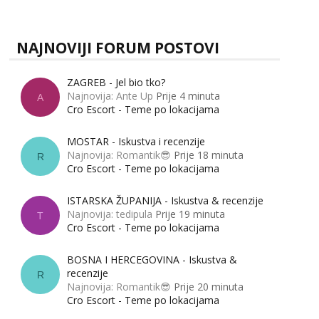
zapravo misle žene, a što muškarci? Jesu...
NAJNOVIJI FORUM POSTOVI
ZAGREB - Jel bio tko?
Najnovija: Ante Up
Prije 4 minuta
A
Cro Escort - Teme po lokacijama
MOSTAR - Iskustva i recenzije
Najnovija: Romantik😎
Prije 18 minuta
R
Cro Escort - Teme po lokacijama
ISTARSKA ŽUPANIJA - Iskustva & recenzije
Najnovija: tedipula
Prije 19 minuta
T
Cro Escort - Teme po lokacijama
BOSNA I HERCEGOVINA - Iskustva &
recenzije
R
Najnovija: Romantik😎
Prije 20 minuta
Cro Escort - Teme po lokacijama