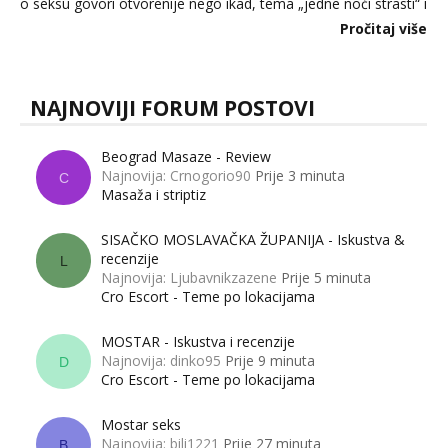
o seksu govori otvorenije nego ikad, tema „jedne noći strasti“ i
dalje izaziva burne rasprave. Što zapravo misle žene, a što
Pročitaj više
muškarci? Jesu...
NAJNOVIJI FORUM POSTOVI
Beograd Masaze - Review
Najnovija: Crnogorio90
Prije 3 minuta
C
Masaža i striptiz
SISAČKO MOSLAVAČKA ŽUPANIJA - Iskustva &
recenzije
L
Najnovija: Ljubavnikzazene
Prije 5 minuta
Cro Escort - Teme po lokacijama
MOSTAR - Iskustva i recenzije
Najnovija: dinko95
Prije 9 minuta
D
Cro Escort - Teme po lokacijama
Mostar seks
Najnovija: bili1221
Prije 27 minuta
B