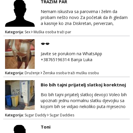
TRAŽIM PAR
Nemam iskustva sa parovima i želim da
probam nešto novo Za početak da ih gledam
a kasnije ko zna Diskretan, perverzan,
korektan. Solo muškarci me ne zanimaju!!!
Kategorija:
Sex
Muška osoba traži par
Prednost Banjaluka Telegram @Dekster98
WhatsApp +38765279082
💋💋
Javite se porukom na WhatsApp
+38765196314 Banja Luka
Kategorija:
Druženje
Ženska osoba traži mušku osobu
Bio bih tajni prijatelj slatkoj korektnoj
Bio bih tajni prijatelj slatkoj devojci Voleo bih
upoznati jednu normalnu slatku djevojku sa
kojom bih se vidjao nekoliko puta mjesecno
uz diskreciju! Bio bih podrska bio bih prijatelj i
Kategorija:
Sugar Daddy
Sugar Daddies
oslonaci vjetar u ledja kadgod treba nagrada
se podrazumijeva 🥰
Toni