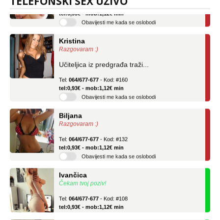
TELEFONSKI SEX UŽIVO
tel:0,93€ - mob:1,12€ min
Obavijesti me kada se oslobodi
Kristina
Razgovaram :)
Učiteljica iz predgrađa traži...
Tel:
064/677-677
- Kod: #160
tel:0,93€ - mob:1,12€ min
Obavijesti me kada se oslobodi
Biljana
Razgovaram :)
Tel:
064/677-677
- Kod: #132
tel:0,93€ - mob:1,12€ min
Obavijesti me kada se oslobodi
Ivančica
Čekam tvoj poziv!
Tel:
064/677-677
- Kod: #108
tel:0,93€ - mob:1,12€ min