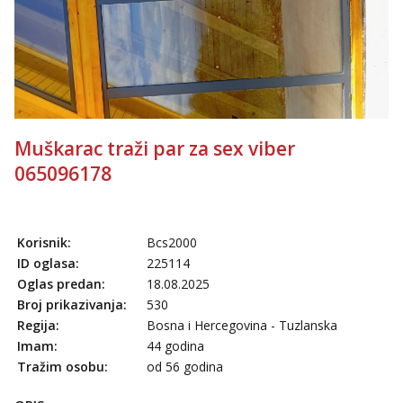
Obavijesti me kada se oslobodi
Ivančica
Čekam tvoj poziv!
Tel:
064/677-677
- Kod: #108
tel:0,93€ - mob:1,12€ min
Anđela
Muškarac traži par za sex viber
Čekam tvoj poziv!
065096178
Tel:
064/677-677
- Kod: #142
tel:0,93€ - mob:1,12€ min
Korisnik:
Bcs2000
ID oglasa:
225114
Oglas predan:
18.08.2025
Broj prikazivanja:
530
Regija:
Bosna i Hercegovina - Tuzlanska
Imam:
44 godina
Tražim osobu:
od 56 godina