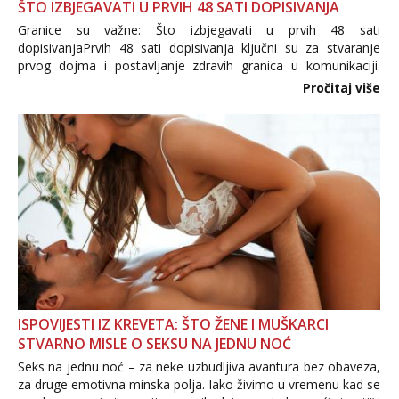
ŠTO IZBJEGAVATI U PRVIH 48 SATI DOPISIVANJA
Granice su važne: Što izbjegavati u prvih 48 sati
dopisivanjaPrvih 48 sati dopisivanja ključni su za stvaranje
prvog dojma i postavljanje zdravih granica u komunikaciji.
Važno je izbjeći prebrzo otkrivanje osobnih ili intimnih
Pročitaj više
informacija, jer nepoznata osoba još nije zaslužila to
povjerenje. Takođe...
ISPOVIJESTI IZ KREVETA: ŠTO ŽENE I MUŠKARCI
STVARNO MISLE O SEKSU NA JEDNU NOĆ
Seks na jednu noć – za neke uzbudljiva avantura bez obaveza,
za druge emotivna minska polja. Iako živimo u vremenu kad se