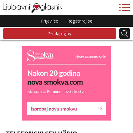
Prijavi se
Registriraj se
Predaj oglas
Liliana
Razgovaram :)
Tel:
064/677-677
- Kod: #69