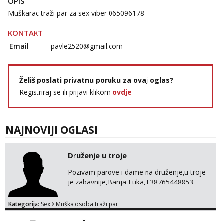
OPIS
Muškarac traži par za sex viber 065096178
KONTAKT
Email
pavle2520@gmail.com
Želiš poslati privatnu poruku za ovaj oglas?
Registriraj se ili prijavi klikom
ovdje
NAJNOVIJI OGLASI
Druženje u troje
Pozivam parove i dame na druženje,u troje
je zabavnije,Banja Luka,+38765448853.
Kategorija:
Sex
Muška osoba traži par