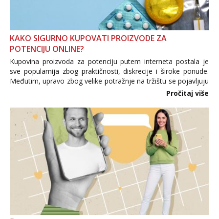
KAKO SIGURNO KUPOVATI PROIZVODE ZA
POTENCIJU ONLINE?
Kupovina proizvoda za potenciju putem interneta postala je
sve popularnija zbog praktičnosti, diskrecije i široke ponude.
Međutim, upravo zbog velike potražnje na tržištu se pojavljuju
i brojni krivotvoreni proizvodi, nepouzdane internetske
Pročitaj više
trgovine te proizvodi nepoznatog podrijetla. ...