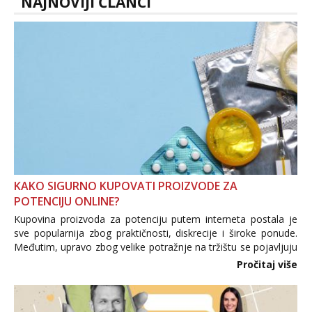
NAJNOVIJI ČLANCI
Zara
Čekam tvoj poziv!
Tel:
064/677-677
- Kod: #123
tel:0,93€ - mob:1,12€ min
Anđela
Čekam tvoj poziv!
Tel:
064/677-677
- Kod: #142
tel:0,93€ - mob:1,12€ min
KAKO SIGURNO KUPOVATI PROIZVODE ZA
POTENCIJU ONLINE?
Kupovina proizvoda za potenciju putem interneta postala je
sve popularnija zbog praktičnosti, diskrecije i široke ponude.
Međutim, upravo zbog velike potražnje na tržištu se pojavljuju
i brojni krivotvoreni proizvodi, nepouzdane internetske
Pročitaj više
trgovine te proizvodi nepoznatog podrijetla. ...