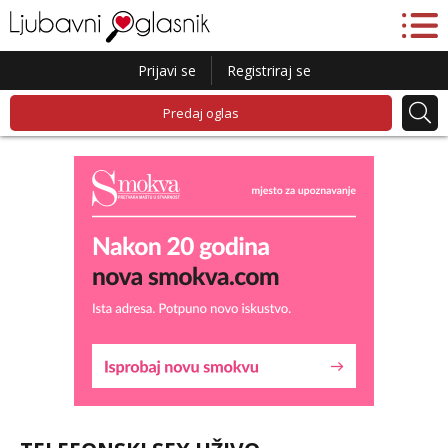
Prijavi se
Registriraj se
Predaj oglas
Lucija
Razgovaram :)