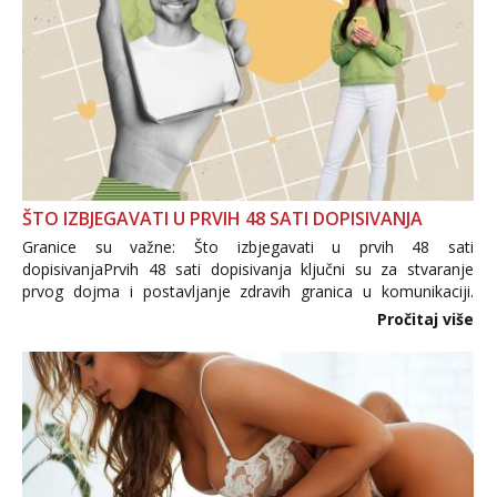
ŠTO IZBJEGAVATI U PRVIH 48 SATI DOPISIVANJA
Granice su važne: Što izbjegavati u prvih 48 sati
dopisivanjaPrvih 48 sati dopisivanja ključni su za stvaranje
prvog dojma i postavljanje zdravih granica u komunikaciji.
Važno je izbjeći prebrzo otkrivanje osobnih ili intimnih
Pročitaj više
informacija, jer nepoznata osoba još nije zaslužila to
povjerenje. Takođe...