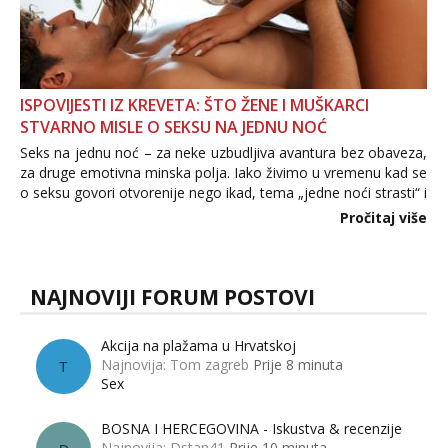
ISPOVIJESTI IZ KREVETA: ŠTO ŽENE I MUŠKARCI
STVARNO MISLE O SEKSU NA JEDNU NOĆ
Seks na jednu noć – za neke uzbudljiva avantura bez obaveza,
za druge emotivna minska polja. Iako živimo u vremenu kad se
o seksu govori otvorenije nego ikad, tema „jedne noći strasti“ i
dalje izaziva burne rasprave. Što zapravo misle žene, a što
Pročitaj više
muškarci? Jesu...
NAJNOVIJI FORUM POSTOVI
Akcija na plažama u Hrvatskoj
Najnovija: Tom zagreb
Prije 8 minuta
T
Sex
BOSNA I HERCEGOVINA - Iskustva & recenzije
Najnovija: Dstan41
Prije 10 minuta