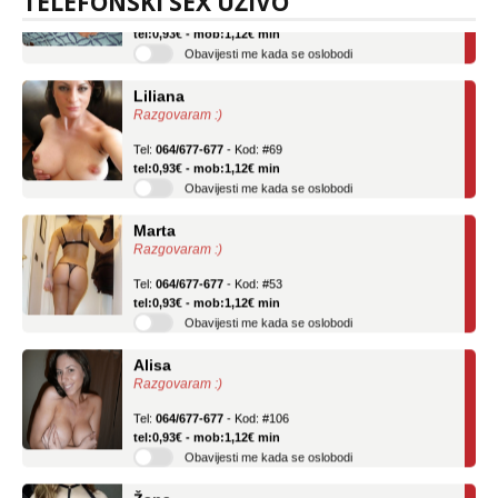
TELEFONSKI SEX UŽIVO
Tel:
064/677-677
- Kod: #136
tel:0,93€ - mob:1,12€ min
Obavijesti me kada se oslobodi
Liliana
Razgovaram :)
Tel:
064/677-677
- Kod: #69
tel:0,93€ - mob:1,12€ min
Obavijesti me kada se oslobodi
Marta
Razgovaram :)
Tel:
064/677-677
- Kod: #53
tel:0,93€ - mob:1,12€ min
Obavijesti me kada se oslobodi
Alisa
Razgovaram :)
Tel:
064/677-677
- Kod: #106
tel:0,93€ - mob:1,12€ min
Obavijesti me kada se oslobodi
Žana