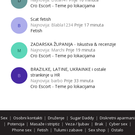
D
Cro Escort - Teme po lokacijama
Scat fetish
Najnovija: Blabla1234
Prije 17 minuta
B
Fetish
ZADARSKA ŽUPANIJA - Iskustva & recenzije
Najnovija: Marchi
Prije 19 minuta
M
Cro Escort - Teme po lokacijama
BRAZILKE, LATINE, UKRAINKE i ostale
strankinje u HR
B
Najnovija: barbo
Prije 33 minuta
Cro Escort - Teme po lokacijama
Sex
|
Osobni kontakti
|
Druženje
|
Sugar Daddy
|
Diskretni aparmani
|
Potencija
|
Masaže i striptiz
|
Veza / ljubav
|
Brak
|
Cyber sex
|
Phone sex
|
Fetish
|
Tulumi i zabave
|
Sex shop
|
Ostalo