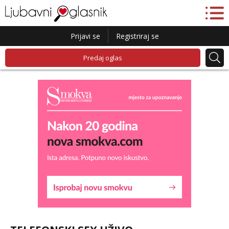
Prijavi se
Registriraj se
Predaj oglas
Ela
Razgovaram :)