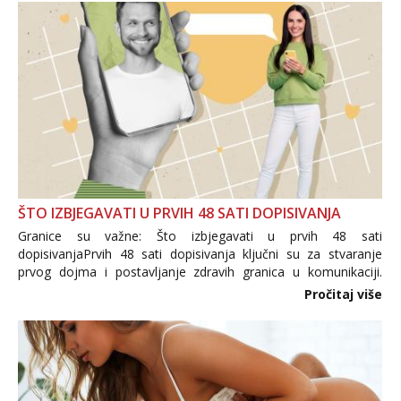
ŠTO IZBJEGAVATI U PRVIH 48 SATI DOPISIVANJA
Granice su važne: Što izbjegavati u prvih 48 sati
dopisivanjaPrvih 48 sati dopisivanja ključni su za stvaranje
prvog dojma i postavljanje zdravih granica u komunikaciji.
Važno je izbjeći prebrzo otkrivanje osobnih ili intimnih
Pročitaj više
informacija, jer nepoznata osoba još nije zaslužila to
povjerenje. Takođe...