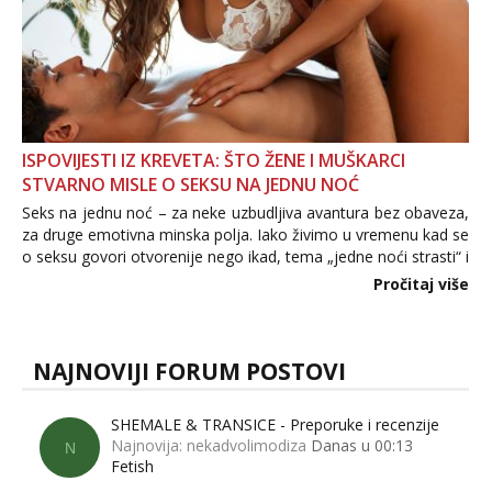
ISPOVIJESTI IZ KREVETA: ŠTO ŽENE I MUŠKARCI
STVARNO MISLE O SEKSU NA JEDNU NOĆ
Seks na jednu noć – za neke uzbudljiva avantura bez obaveza,
za druge emotivna minska polja. Iako živimo u vremenu kad se
o seksu govori otvorenije nego ikad, tema „jedne noći strasti“ i
dalje izaziva burne rasprave. Što zapravo misle žene, a što
Pročitaj više
muškarci? Jesu...
NAJNOVIJI FORUM POSTOVI
SHEMALE & TRANSICE - Preporuke i recenzije
Najnovija: nekadvolimodiza
Danas u 00:13
N
Fetish