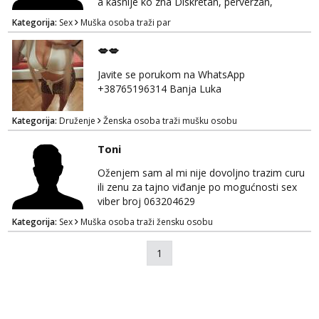
a kasnije ko zna Diskretan, perverzan,
korektan. Solo muškarci me ne zanimaju!!!
Kategorija:
Sex
Muška osoba traži par
Prednost Banjaluka Telegram @Dekster98
WhatsApp +38765279082
💋💋
Javite se porukom na WhatsApp
+38765196314 Banja Luka
Kategorija:
Druženje
Ženska osoba traži mušku osobu
Toni
Oženjem sam al mi nije dovoljno trazim curu
ili zenu za tajno viđanje po mogućnosti sex
viber broj 063204629
Kategorija:
Sex
Muška osoba traži žensku osobu
1