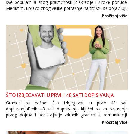
sve popularnija zbog praktičnosti, diskrecije i široke ponude.
Međutim, upravo zbog velike potražnje na tržištu se pojavljuju
i brojni krivotvoreni proizvodi, nepouzdane internetske
Pročitaj više
trgovine te proizvodi nepoznatog podrijetla. ...
ŠTO IZBJEGAVATI U PRVIH 48 SATI DOPISIVANJA
Granice su važne: Što izbjegavati u prvih 48 sati
dopisivanjaPrvih 48 sati dopisivanja ključni su za stvaranje
prvog dojma i postavljanje zdravih granica u komunikaciji.
Važno je izbjeći prebrzo otkrivanje osobnih ili intimnih
Pročitaj više
informacija, jer nepoznata osoba još nije zaslužila to
povjerenje. Takođe...