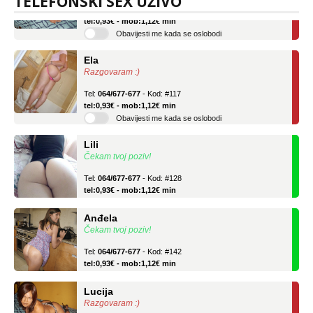
TELEFONSKI SEX UŽIVO
Tel:
064/677-677
- Kod: #136
tel:0,93€ - mob:1,12€ min
Obavijesti me kada se oslobodi
Ela
Razgovaram :)
Tel:
064/677-677
- Kod: #117
tel:0,93€ - mob:1,12€ min
Obavijesti me kada se oslobodi
Lili
Čekam tvoj poziv!
Tel:
064/677-677
- Kod: #128
tel:0,93€ - mob:1,12€ min
Anđela
Čekam tvoj poziv!
Tel:
064/677-677
- Kod: #142
tel:0,93€ - mob:1,12€ min
Lucija
Razgovaram :)