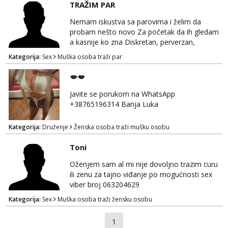
TRAŽIM PAR
Nemam iskustva sa parovima i želim da
probam nešto novo Za početak da ih gledam
a kasnije ko zna Diskretan, perverzan,
korektan. Solo muškarci me ne zanimaju!!!
Kategorija:
Sex
Muška osoba traži par
Prednost Banjaluka Telegram @Dekster98
WhatsApp +38765279082
💋💋
Javite se porukom na WhatsApp
+38765196314 Banja Luka
Kategorija:
Druženje
Ženska osoba traži mušku osobu
Toni
Oženjem sam al mi nije dovoljno trazim curu
ili zenu za tajno viđanje po mogućnosti sex
viber broj 063204629
Kategorija:
Sex
Muška osoba traži žensku osobu
1