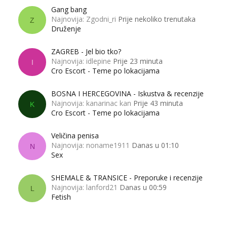
Gang bang
Najnovija: Zgodni_ri
Prije nekoliko trenutaka
Z
Druženje
ZAGREB - Jel bio tko?
Najnovija: idlepine
Prije 23 minuta
I
Cro Escort - Teme po lokacijama
BOSNA I HERCEGOVINA - Iskustva & recenzije
Najnovija: kanarinac kan
Prije 43 minuta
K
Cro Escort - Teme po lokacijama
Veličina penisa
Najnovija: noname1911
Danas u 01:10
N
Sex
SHEMALE & TRANSICE - Preporuke i recenzije
Najnovija: lanford21
Danas u 00:59
L
Fetish