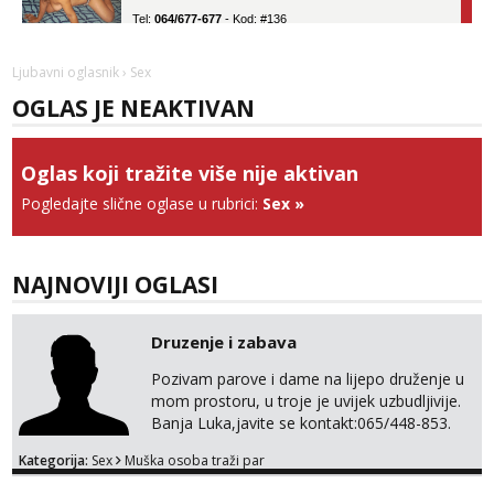
Tel:
064/677-677
- Kod: #136
tel:0,93€ - mob:1,12€ min
Obavijesti me kada se oslobodi
Ljubavni oglasnik
› Sex
Ela
OGLAS JE NEAKTIVAN
Razgovaram :)
Tel:
064/677-677
- Kod: #117
tel:0,93€ - mob:1,12€ min
Oglas koji tražite više nije aktivan
Obavijesti me kada se oslobodi
Pogledajte slične oglase u rubrici:
Sex
»
Lili
Čekam tvoj poziv!
NAJNOVIJI OGLASI
Tel:
064/677-677
- Kod: #128
tel:0,93€ - mob:1,12€ min
Anđela
Druzenje i zabava
Čekam tvoj poziv!
Pozivam parove i dame na lijepo druženje u
Tel:
064/677-677
- Kod: #142
mom prostoru, u troje je uvijek uzbudljivije.
tel:0,93€ - mob:1,12€ min
Banja Luka,javite se kontakt:065/448-853.
Kategorija:
Sex
Muška osoba traži par