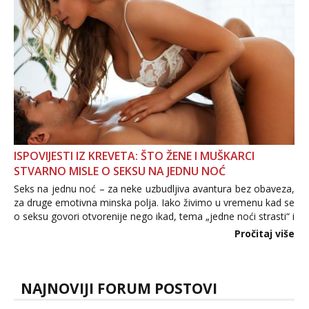
ISPOVIJESTI IZ KREVETA: ŠTO ŽENE I MUŠKARCI
STVARNO MISLE O SEKSU NA JEDNU NOĆ
Seks na jednu noć – za neke uzbudljiva avantura bez obaveza,
za druge emotivna minska polja. Iako živimo u vremenu kad se
o seksu govori otvorenije nego ikad, tema „jedne noći strasti“ i
dalje izaziva burne rasprave. Što zapravo misle žene, a što
Pročitaj više
muškarci? Jesu...
NAJNOVIJI FORUM POSTOVI