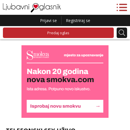
Prijavi se
Registriraj se
Predaj oglas
Lucija
Razgovaram :)