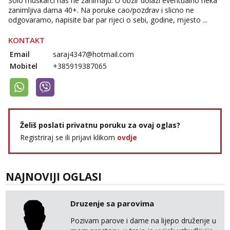
Solo muskarci nas ne zanimaju. U obzir dolazi eventualno neka
Lili
zanimljiva dama 40+. Na poruke cao/pozdrav i slicno ne
Čekam tvoj poziv!
odgovaramo, napisite bar par rijeci o sebi, godine, mjesto ...
Tel:
064/677-677
- Kod: #128
tel:0,93€ - mob:1,12€ min
KONTAKT
Email
saraj4347@hotmail.com
Ivančica
Mobitel
+385919387065
Čekam tvoj poziv!
Tel:
064/677-677
- Kod: #108
tel:0,93€ - mob:1,12€ min
Zara
Razgovaram :)
Želiš poslati privatnu poruku za ovaj oglas?
Registriraj se ili prijavi klikom
ovdje
Tel:
064/677-677
- Kod: #123
tel:0,93€ - mob:1,12€ min
Obavijesti me kada se oslobodi
NAJNOVIJI OGLASI
Anđela
Čekam tvoj poziv!
Tel:
064/677-677
- Kod: #142
Druzenje sa parovima
tel:0,93€ - mob:1,12€ min
Pozivam parove i dame na lijepo druženje u