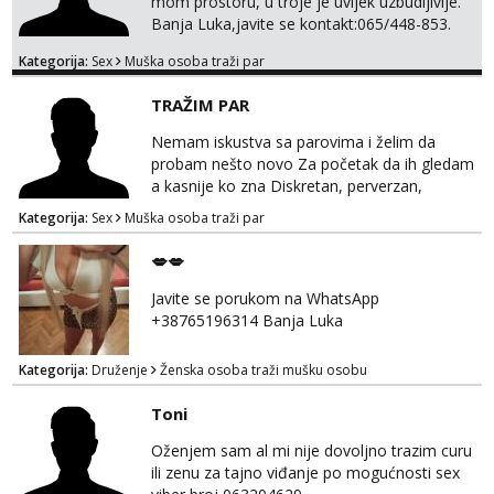
mom prostoru, u troje je uvijek uzbudljivije.
Banja Luka,javite se kontakt:065/448-853.
Kategorija:
Sex
Muška osoba traži par
TRAŽIM PAR
Nemam iskustva sa parovima i želim da
probam nešto novo Za početak da ih gledam
a kasnije ko zna Diskretan, perverzan,
korektan. Solo muškarci me ne zanimaju!!!
Kategorija:
Sex
Muška osoba traži par
Prednost Banjaluka Telegram @Dekster98
WhatsApp +38765279082
💋💋
Javite se porukom na WhatsApp
+38765196314 Banja Luka
Kategorija:
Druženje
Ženska osoba traži mušku osobu
Toni
Oženjem sam al mi nije dovoljno trazim curu
ili zenu za tajno viđanje po mogućnosti sex