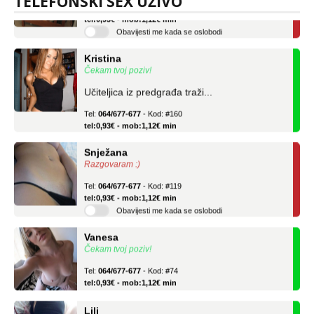
TELEFONSKI SEX UŽIVO
Tel:
064/677-677
- Kod: #04
tel:0,93€ - mob:1,12€ min
Obavijesti me kada se oslobodi
Kristina
Čekam tvoj poziv!
Učiteljica iz predgrađa traži...
Tel:
064/677-677
- Kod: #160
tel:0,93€ - mob:1,12€ min
Snježana
Razgovaram :)
Tel:
064/677-677
- Kod: #119
tel:0,93€ - mob:1,12€ min
Obavijesti me kada se oslobodi
Vanesa
Čekam tvoj poziv!
Tel:
064/677-677
- Kod: #74
tel:0,93€ - mob:1,12€ min
Lili