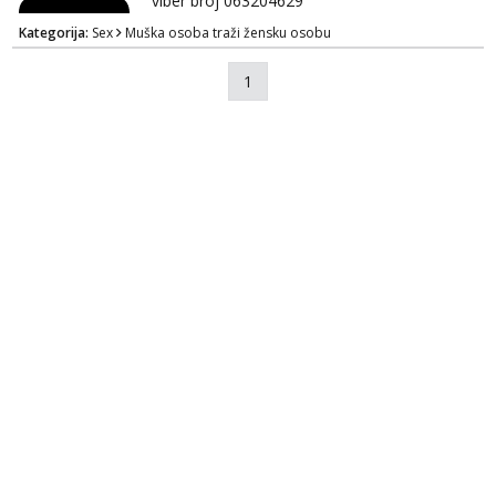
viber broj 063204629
Kategorija:
Sex
Muška osoba traži žensku osobu
1