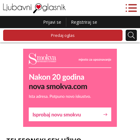
Prijavi se
Registriraj se
Predaj oglas
Maja
Razgovaram :)