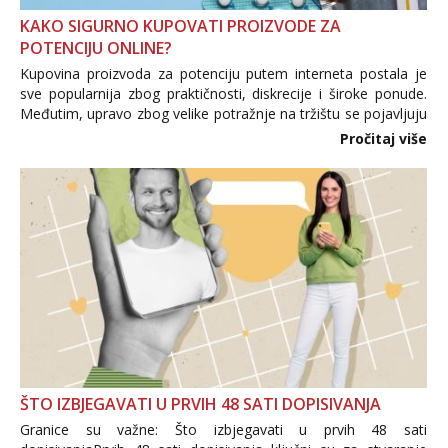
KAKO SIGURNO KUPOVATI PROIZVODE ZA
POTENCIJU ONLINE?
Kupovina proizvoda za potenciju putem interneta postala je
sve popularnija zbog praktičnosti, diskrecije i široke ponude.
Međutim, upravo zbog velike potražnje na tržištu se pojavljuju
i brojni krivotvoreni proizvodi, nepouzdane internetske
Pročitaj više
trgovine te proizvodi nepoznatog podrijetla. ...
ŠTO IZBJEGAVATI U PRVIH 48 SATI DOPISIVANJA
Granice su važne: Što izbjegavati u prvih 48 sati