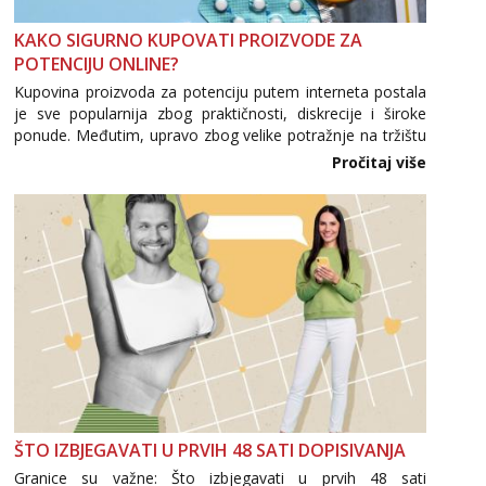
Razgovaram :)
KAKO SIGURNO KUPOVATI PROIZVODE ZA
Učiteljica iz predgrađa traži...
POTENCIJU ONLINE?
Tel:
064/677-677
- Kod: #160
Kupovina proizvoda za potenciju putem interneta postala
tel:0,93€ - mob:1,12€ min
je sve popularnija zbog praktičnosti, diskrecije i široke
Obavijesti me kada se oslobodi
ponude. Međutim, upravo zbog velike potražnje na tržištu
se pojavljuju i brojni krivotvoreni proizvodi, nepouzdane
Monika
Pročitaj više
Čekam tvoj poziv!
internetske trgovine te proizvodi nepoznatog podrijetla. ...
Tel:
064/677-677
- Kod: #133
tel:0,93€ - mob:1,12€ min
Žana
Čekam tvoj poziv!
Tel:
064/677-677
- Kod: #135
tel:0,93€ - mob:1,12€ min
Ivančica
Čekam tvoj poziv!
Tel:
064/677-677
- Kod: #108
ŠTO IZBJEGAVATI U PRVIH 48 SATI DOPISIVANJA
tel:0,93€ - mob:1,12€ min
Granice su važne: Što izbjegavati u prvih 48 sati