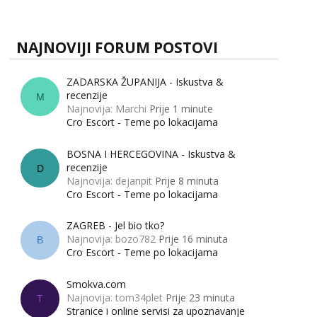
zapravo misle žene, a što muškarci? Jesu...
NAJNOVIJI FORUM POSTOVI
ZADARSKA ŽUPANIJA - Iskustva &
recenzije
M
Najnovija: Marchi
Prije 1 minute
Cro Escort - Teme po lokacijama
BOSNA I HERCEGOVINA - Iskustva &
recenzije
D
Najnovija: dejanpit
Prije 8 minuta
Cro Escort - Teme po lokacijama
ZAGREB - Jel bio tko?
Najnovija: bozo782
Prije 16 minuta
B
Cro Escort - Teme po lokacijama
Smokva.com
Najnovija: tom34plet
Prije 23 minuta
T
Stranice i online servisi za upoznavanje