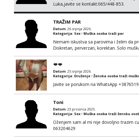
Luka,javite se kontakt:065/448-853.
TRAŽIM PAR
Datum
: 26.srpnja 2026.
Kategorija:
Sex
Muška osoba traži par
Nemam iskustva sa parovima i želim da pr
Diskretan, perverzan, korektan. Solo mušk
@Dekster98 WhatsApp +38765279082
💋💋
Datum
: 25.srpnja 2026.
Kategorija:
Druženje
Ženska osoba traži mušk
Javite se porukom na WhatsApp +3876519
Toni
Datum
: 23.prosinca 2025.
Kategorija:
Sex
Muška osoba traži žensku oso
Oženjem sam al mi nije dovoljno trazim cur
063204629