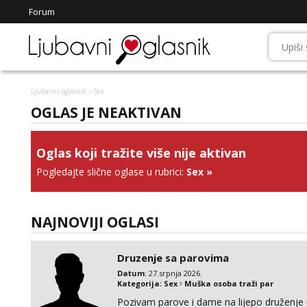
Forum
Ljubavni oglasnik
› Sex
OGLAS JE NEAKTIVAN
Oglas koji tražite više nije aktivan
Pogledajte slične oglase u rubrici:
Sex
»
NAJNOVIJI OGLASI
Druzenje sa parovima
Datum
: 27.srpnja 2026.
Kategorija:
Sex
Muška osoba traži par
Pozivam parove i dame na lijepo druženje u