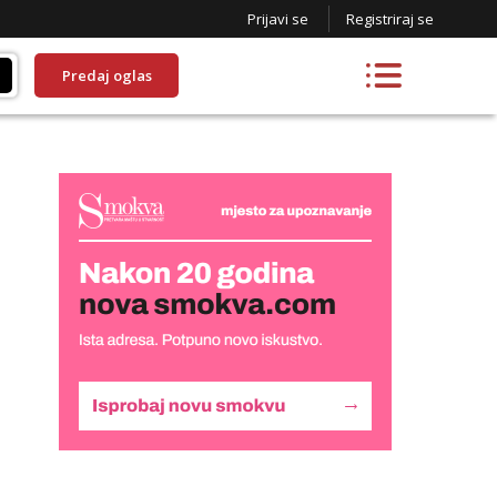
Prijavi se
Registriraj se
Predaj oglas
Liliana
Razgovaram :)