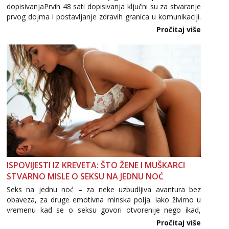
dopisivanjaPrvih 48 sati dopisivanja ključni su za stvaranje
Zara
Čekam tvoj poziv!
prvog dojma i postavljanje zdravih granica u komunikaciji.
Važno je izbjeći prebrzo otkrivanje osobnih ili intimnih
Pročitaj više
Tel:
064/677-677
- Kod: #123
informacija, jer nepoznata osoba još nije zaslužila to
tel:0,93€ - mob:1,12€ min
povjerenje. Takođe...
Anđela
Čekam tvoj poziv!
Tel:
064/677-677
- Kod: #142
tel:0,93€ - mob:1,12€ min
ISPOVIJESTI IZ KREVETA: ŠTO ŽENE I MUŠKARCI
STVARNO MISLE O SEKSU NA JEDNU NOĆ
Seks na jednu noć – za neke uzbudljiva avantura bez
obaveza, za druge emotivna minska polja. Iako živimo u
vremenu kad se o seksu govori otvorenije nego ikad,
tema „jedne noći strasti“ i dalje izaziva burne rasprave. Što
Pročitaj više