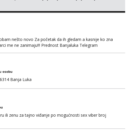
obam nešto novo Za početak da ih gledam a kasnije ko zna
arci me ne zanimaju!!! Prednost Banjaluka Telegram
u osobu
6314 Banja Luka
bu
u ili zenu za tajno viđanje po mogućnosti sex viber broj