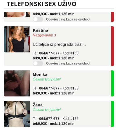
TELEFONSKI SEX UŽIVO
Tel:
064/677-677
- Kod: #69
tel:0,93€ - mob:1,12€ min
Obavijesti me kada se oslobodi
Kristina
Razgovaram :)
Učiteljica iz predgrađa traži...
Tel:
064/677-677
- Kod: #160
tel:0,93€ - mob:1,12€ min
Obavijesti me kada se oslobodi
Monika
Čekam tvoj poziv!
Tel:
064/677-677
- Kod: #133
tel:0,93€ - mob:1,12€ min
Žana
Čekam tvoj poziv!
Tel:
064/677-677
- Kod: #135
tel:0,93€ - mob:1,12€ min