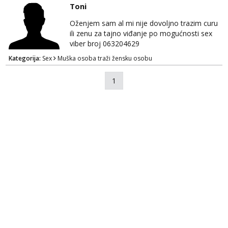
se podrazumijeva 🥰
Toni
Oženjem sam al mi nije dovoljno trazim curu
ili zenu za tajno viđanje po mogućnosti sex
viber broj 063204629
Kategorija:
Sex
Muška osoba traži žensku osobu
1