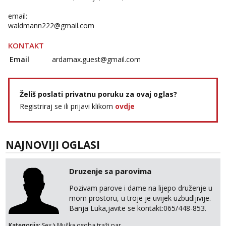
email:
waldmann222@gmail.com
KONTAKT
Email
ardamax.guest@gmail.com
Želiš poslati privatnu poruku za ovaj oglas?
Registriraj se ili prijavi klikom
ovdje
NAJNOVIJI OGLASI
Druzenje sa parovima
Pozivam parove i dame na lijepo druženje u
mom prostoru, u troje je uvijek uzbudljivije.
Banja Luka,javite se kontakt:065/448-853.
Kategorija:
Sex
Muška osoba traži par