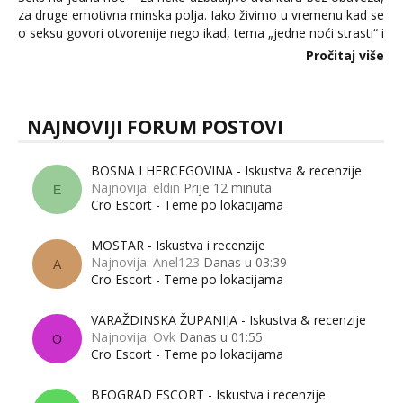
za druge emotivna minska polja. Iako živimo u vremenu kad se
o seksu govori otvorenije nego ikad, tema „jedne noći strasti“ i
dalje izaziva burne rasprave. Što zapravo misle žene, a što
Pročitaj više
muškarci? Jesu...
NAJNOVIJI FORUM POSTOVI
BOSNA I HERCEGOVINA - Iskustva & recenzije
Najnovija: eldin
Prije 12 minuta
E
Cro Escort - Teme po lokacijama
MOSTAR - Iskustva i recenzije
Najnovija: Anel123
Danas u 03:39
A
Cro Escort - Teme po lokacijama
VARAŽDINSKA ŽUPANIJA - Iskustva & recenzije
Najnovija: Ovk
Danas u 01:55
O
Cro Escort - Teme po lokacijama
BEOGRAD ESCORT - Iskustva i recenzije