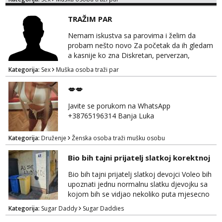
TRAŽIM PAR
Nemam iskustva sa parovima i želim da
probam nešto novo Za početak da ih gledam
a kasnije ko zna Diskretan, perverzan,
korektan. Solo muškarci me ne zanimaju!!!
Kategorija:
Sex
Muška osoba traži par
Prednost Banjaluka Telegram @Dekster98
WhatsApp +38765279082
💋💋
Javite se porukom na WhatsApp
+38765196314 Banja Luka
Kategorija:
Druženje
Ženska osoba traži mušku osobu
Bio bih tajni prijatelj slatkoj korektnoj
Bio bih tajni prijatelj slatkoj devojci Voleo bih
upoznati jednu normalnu slatku djevojku sa
kojom bih se vidjao nekoliko puta mjesecno
uz diskreciju! Bio bih podrska bio bih prijatelj i
Kategorija:
Sugar Daddy
Sugar Daddies
oslonaci vjetar u ledja kadgod treba nagrada