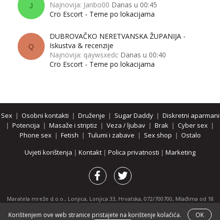
Najnovija: Janbo00
Danas u 00:45
J
Cro Escort - Teme po lokacijama
DUBROVAČKO NERETVANSKA ŽUPANIJA -
Iskustva & recenzije
Q
Najnovija: qaywsxedc
Danas u 00:40
Cro Escort - Teme po lokacijama
Sex
|
Osobni kontakti
|
Druženje
|
Sugar Daddy
|
Diskretni aparmani
|
Potencija
|
Masaže i striptiz
|
Veza / ljubav
|
Brak
|
Cyber sex
|
Phone sex
|
Fetish
|
Tulumi i zabave
|
Sex shop
|
Ostalo
Uvjeti korištenja
|
Kontakt
|
Polica privatnosti
|
Marketing
Maratela mreže d.o.o., Lonjica, Lonjica 33, Hrvatska, 072/700700, Mlađima od 18
godina zabranjeno je pregledavanje stranice i svih njenih dijelova.
Korištenjem ove web stranice pristajete na korištenje kolačića.
OK
Partnerski portali:
osobnikontakti.com
|
hotline.hr
|
ThePornDude.com