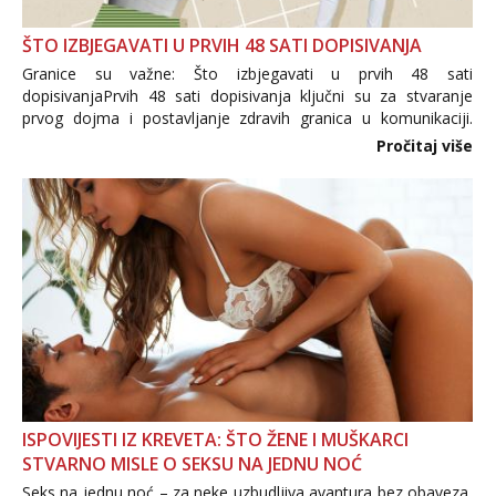
ŠTO IZBJEGAVATI U PRVIH 48 SATI DOPISIVANJA
Granice su važne: Što izbjegavati u prvih 48 sati
dopisivanjaPrvih 48 sati dopisivanja ključni su za stvaranje
prvog dojma i postavljanje zdravih granica u komunikaciji.
Važno je izbjeći prebrzo otkrivanje osobnih ili intimnih
Pročitaj više
informacija, jer nepoznata osoba još nije zaslužila to
povjerenje. Takođe...
ISPOVIJESTI IZ KREVETA: ŠTO ŽENE I MUŠKARCI
STVARNO MISLE O SEKSU NA JEDNU NOĆ
Seks na jednu noć – za neke uzbudljiva avantura bez obaveza,