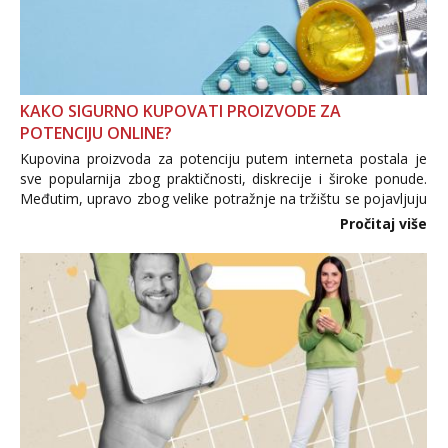
KAKO SIGURNO KUPOVATI PROIZVODE ZA
POTENCIJU ONLINE?
Kupovina proizvoda za potenciju putem interneta postala je
sve popularnija zbog praktičnosti, diskrecije i široke ponude.
Međutim, upravo zbog velike potražnje na tržištu se pojavljuju
i brojni krivotvoreni proizvodi, nepouzdane internetske
Pročitaj više
trgovine te proizvodi nepoznatog podrijetla. ...