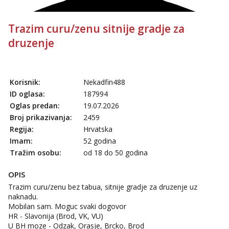
Trazim curu/zenu sitnije gradje za
druzenje
Korisnik:
Nekadfin488
ID oglasa:
187994
Oglas predan:
19.07.2026
Broj prikazivanja:
2459
Regija:
Hrvatska
Imam:
52 godina
Tražim osobu:
od 18 do 50 godina
OPIS
Trazim curu/zenu bez tabua, sitnije gradje za druzenje uz
naknadu.
Mobilan sam. Moguc svaki dogovor
HR - Slavonija (Brod, VK, VU)
U BH moze - Odzak, Orasje, Brcko, Brod