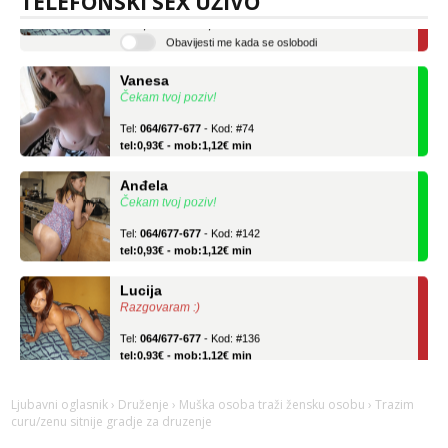
TELEFONSKI SEX UŽIVO
tel:0,93€ - mob:1,12€ min
Obavijesti me kada se oslobodi
Vanesa
Čekam tvoj poziv!
Tel:
064/677-677
- Kod: #74
tel:0,93€ - mob:1,12€ min
Anđela
Čekam tvoj poziv!
Tel:
064/677-677
- Kod: #142
tel:0,93€ - mob:1,12€ min
Lucija
Razgovaram :)
Tel:
064/677-677
- Kod: #136
tel:0,93€ - mob:1,12€ min
Obavijesti me kada se oslobodi
Vanesa
Ljubavni oglasnik
›
Druženje
›
Muška osoba traži žensku osobu
› Trazim
Čekam tvoj poziv!
curu/zenu sitnije gradje za druzenje