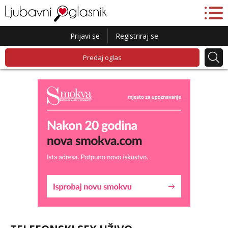
Prijavi se
Registriraj se
Predaj oglas
Lucija
Razgovaram :)
Tel:
064/677-677
- Kod: #136