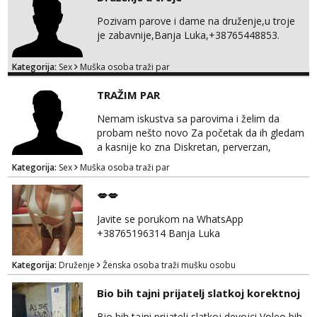
Pozivam parove i dame na druženje,u troje
je zabavnije,Banja Luka,+38765448853.
Kategorija:
Sex
Muška osoba traži par
TRAŽIM PAR
Nemam iskustva sa parovima i želim da
probam nešto novo Za početak da ih gledam
a kasnije ko zna Diskretan, perverzan,
korektan. Solo muškarci me ne zanimaju!!!
Kategorija:
Sex
Muška osoba traži par
Prednost Banjaluka Telegram @Dekster98
WhatsApp +38765279082
💋💋
Javite se porukom na WhatsApp
+38765196314 Banja Luka
Kategorija:
Druženje
Ženska osoba traži mušku osobu
Bio bih tajni prijatelj slatkoj korektnoj
Bio bih tajni prijatelj slatkoj devojci Voleo bih