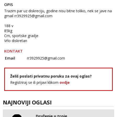
OPIS
Trazim par uz diskreciju, godine nisu bitne toliko, nek se jave na
gmail rr3929925@gmail.com
188 v
85kg
Crn, sportske gradje
Vrlo diskretan
KONTAKT
Email
rr3929925@gmail.com
Želiš poslati privatnu poruku za ovaj oglas?
Registriraj se ili prijavi klikom
ovdje
NAJNOVIJI OGLASI
Druženje u troje