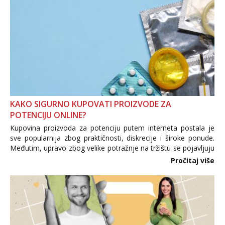
KAKO SIGURNO KUPOVATI PROIZVODE ZA
POTENCIJU ONLINE?
Kupovina proizvoda za potenciju putem interneta postala je
sve popularnija zbog praktičnosti, diskrecije i široke ponude.
Međutim, upravo zbog velike potražnje na tržištu se pojavljuju
i brojni krivotvoreni proizvodi, nepouzdane internetske
Pročitaj više
trgovine te proizvodi nepoznatog podrijetla. ...