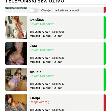
TELEFONSKI SEX UŽIVO
tel:0,93€ - mob:1,12€ min
Obavijesti me kada se oslobodi
Ivančica
Čekam tvoj poziv!
Tel:
064/677-677
- Kod: #108
tel:0,93€ - mob:1,12€ min
Zara
Čekam tvoj poziv!
Tel:
064/677-677
- Kod: #123
tel:0,93€ - mob:1,12€ min
Anđela
Čekam tvoj poziv!
Tel:
064/677-677
- Kod: #142
tel:0,93€ - mob:1,12€ min
Lucija
Razgovaram :)
Tel:
064/677-677
- Kod: #136