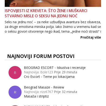
ISPOVIJESTI IZ KREVETA: ŠTO ŽENE I MUŠKARCI
STVARNO MISLE O SEKSU NA JEDNU NOĆ
Seks na jednu noć – za neke uzbudljiva avantura bez obaveza,
za druge emotivna minska polja. Iako živimo u vremenu kad se
o seksu govori otvorenije nego ikad, tema „jedne noći strasti“ i
dalje izaziva burne rasprave. Što zapravo misle žene, a što
Pročitaj više
muškarci? Jesu...
NAJNOVIJI FORUM POSTOVI
BEOGRAD ESCORT - Iskustva i recenzije
Najnovija: Bole123
Prije 29 minuta
B
Cro Escort - Teme po lokacijama
Beograd Masaze - Review
Najnovija: rizz6767
Prije 32 minuta
R
Masaža i striptiz