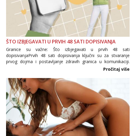
ŠTO IZBJEGAVATI U PRVIH 48 SATI DOPISIVANJA
Granice su važne: Što izbjegavati u prvih 48 sati
dopisivanjaPrvih 48 sati dopisivanja ključni su za stvaranje
prvog dojma i postavljanje zdravih granica u komunikaciji.
Važno je izbjeći prebrzo otkrivanje osobnih ili intimnih
Pročitaj više
informacija, jer nepoznata osoba još nije zaslužila to
povjerenje. Takođe...