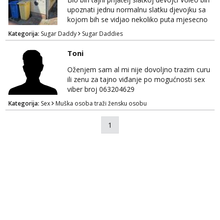
upoznati jednu normalnu slatku djevojku sa
kojom bih se vidjao nekoliko puta mjesecno
uz diskreciju! Bio bih podrska bio bih prijatelj i
Kategorija:
Sugar Daddy
Sugar Daddies
oslonaci vjetar u ledja kadgod treba nagrada
se podrazumijeva 🥰
Toni
Oženjem sam al mi nije dovoljno trazim curu
ili zenu za tajno viđanje po mogućnosti sex
viber broj 063204629
Kategorija:
Sex
Muška osoba traži žensku osobu
1