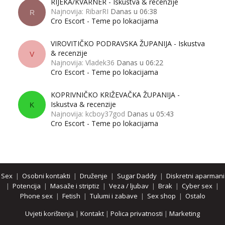
RIJEKA/KVARNER - Iskustva & recenzije
Najnovija: RibarRI
Danas u 06:38
R
Cro Escort - Teme po lokacijama
VIROVITIČKO PODRAVSKA ŽUPANIJA - Iskustva
& recenzije
V
Najnovija: Vladek36
Danas u 06:22
Cro Escort - Teme po lokacijama
KOPRIVNIČKO KRIŽEVAČKA ŽUPANIJA -
Iskustva & recenzije
K
Najnovija: kcboy37god
Danas u 05:43
Cro Escort - Teme po lokacijama
Sex
|
Osobni kontakti
|
Druženje
|
Sugar Daddy
|
Diskretni aparmani
|
Potencija
|
Masaže i striptiz
|
Veza / ljubav
|
Brak
|
Cyber sex
|
Phone sex
|
Fetish
|
Tulumi i zabave
|
Sex shop
|
Ostalo
Uvjeti korištenja
|
Kontakt
|
Polica privatnosti
|
Marketing