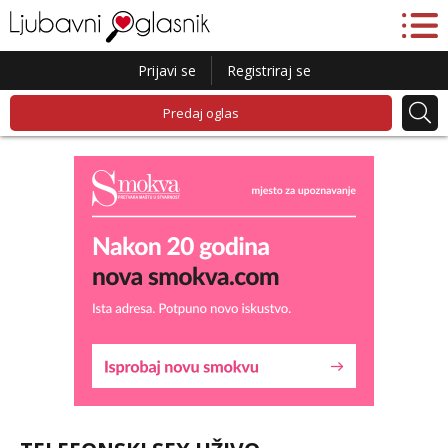
Prijavi se
Registriraj se
Predaj oglas
Lucija
Razgovaram :)
Tel:
064/677-677
- Kod: #136