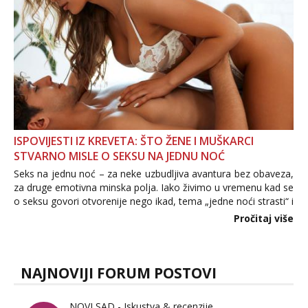
ISPOVIJESTI IZ KREVETA: ŠTO ŽENE I MUŠKARCI
STVARNO MISLE O SEKSU NA JEDNU NOĆ
Seks na jednu noć – za neke uzbudljiva avantura bez obaveza,
za druge emotivna minska polja. Iako živimo u vremenu kad se
o seksu govori otvorenije nego ikad, tema „jedne noći strasti“ i
dalje izaziva burne rasprave. Što zapravo misle žene, a što
Pročitaj više
muškarci? Jesu...
NAJNOVIJI FORUM POSTOVI
NOVI SAD - Iskustva & recenzije