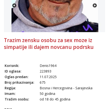
Tel:
064/677-677
- Kod: #04
tel:0,93€ - mob:1,12€ min
Obavijesti me kada se oslobodi
Snježana
Razgovaram :)
Tel:
064/677-677
- Kod: #119
Trazim zensku osobu za sex moze iz
tel:0,93€ - mob:1,12€ min
Obavijesti me kada se oslobodi
simpatije ili dajem novcanu podrsku
Biljana
Razgovaram :)
Tel:
064/677-677
- Kod: #132
Korisnik:
Denis1964
tel:0,93€ - mob:1,12€ min
ID oglasa:
223893
Obavijesti me kada se oslobodi
Oglas predan:
11.07.2025
Broj prikazivanja:
675
Alisa
Čekam tvoj poziv!
Regija:
Bosna i Hercegovina - Sarajevska
Imam:
50 godina
Tel:
064/677-677
- Kod: #106
tel:0,93€ - mob:1,12€ min
Tražim osobu:
od 18 do 45 godina
Vanesa