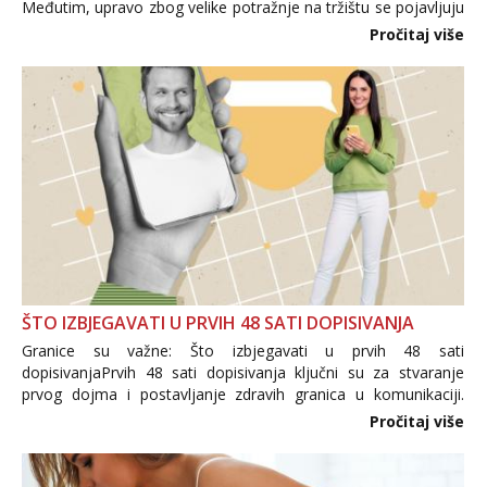
Međutim, upravo zbog velike potražnje na tržištu se pojavljuju
i brojni krivotvoreni proizvodi, nepouzdane internetske
Pročitaj više
trgovine te proizvodi nepoznatog podrijetla. ...
ŠTO IZBJEGAVATI U PRVIH 48 SATI DOPISIVANJA
Granice su važne: Što izbjegavati u prvih 48 sati
dopisivanjaPrvih 48 sati dopisivanja ključni su za stvaranje
prvog dojma i postavljanje zdravih granica u komunikaciji.
Važno je izbjeći prebrzo otkrivanje osobnih ili intimnih
Pročitaj više
informacija, jer nepoznata osoba još nije zaslužila to
povjerenje. Takođe...