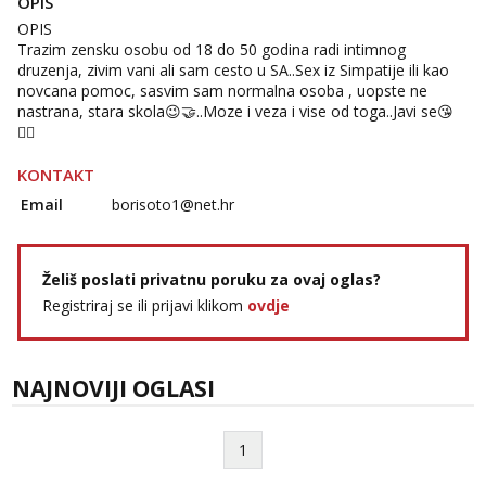
OPIS
Razgovaram :)
OPIS
Trazim zensku osobu od 18 do 50 godina radi intimnog
Tel:
064/677-677
- Kod: #74
tel:0,93€ - mob:1,12€ min
druzenja, zivim vani ali sam cesto u SA..Sex iz Simpatije ili kao
Obavijesti me kada se oslobodi
novcana pomoc, sasvim sam normalna osoba , uopste ne
nastrana, stara skola😉🤝..Moze i veza i vise od toga..Javi se😘
Lili
🙋‍♂️
Čekam tvoj poziv!
KONTAKT
Tel:
064/677-677
- Kod: #128
tel:0,93€ - mob:1,12€ min
Email
borisoto1@net.hr
Anđela
Čekam tvoj poziv!
Želiš poslati privatnu poruku za ovaj oglas?
Tel:
064/677-677
- Kod: #142
Registriraj se ili prijavi klikom
ovdje
tel:0,93€ - mob:1,12€ min
Mira
Razgovaram :)
NAJNOVIJI OGLASI
Tel:
064/677-677
- Kod: #72
tel:0,93€ - mob:1,12€ min
Obavijesti me kada se oslobodi
1