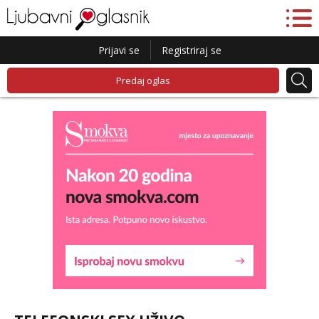
Prijavi se
Registriraj se
Predaj oglas
Maja
Razgovaram :)
Tel:
064/677-677
- Kod: #04