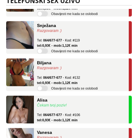
TELEFONSKI SEX UŽIVO
tel:0,93€ - mob:1,12€ min
Obavijesti me kada se oslobodi
Snježana
Razgovaram :)
Tel:
064/677-677
- Kod: #119
tel:0,93€ - mob:1,12€ min
Obavijesti me kada se oslobodi
Biljana
Razgovaram :)
Tel:
064/677-677
- Kod: #132
tel:0,93€ - mob:1,12€ min
Obavijesti me kada se oslobodi
Alisa
Čekam tvoj poziv!
Tel:
064/677-677
- Kod: #106
tel:0,93€ - mob:1,12€ min
Vanesa
Razgovaram :)