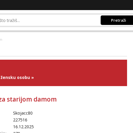
Pretraži
om
 žensku osobu
»
 za starijom damom
Skojacc80
227516
16.12.2025