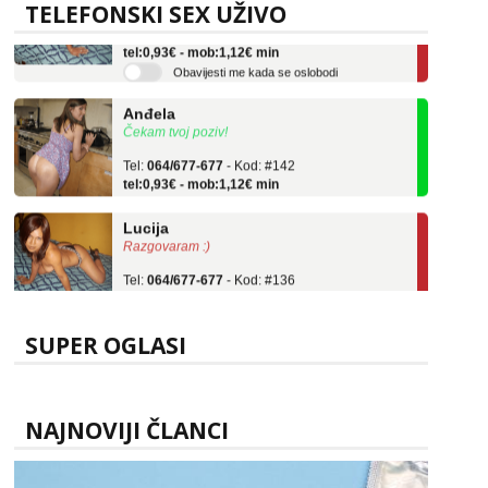
TELEFONSKI SEX UŽIVO
Tel:
064/677-677
- Kod: #136
tel:0,93€ - mob:1,12€ min
Obavijesti me kada se oslobodi
Anđela
Čekam tvoj poziv!
Tel:
064/677-677
- Kod: #142
tel:0,93€ - mob:1,12€ min
Lucija
Razgovaram :)
Tel:
064/677-677
- Kod: #136
tel:0,93€ - mob:1,12€ min
Obavijesti me kada se oslobodi
SUPER OGLASI
Anđela
Čekam tvoj poziv!
Tel:
064/677-677
- Kod: #142
tel:0,93€ - mob:1,12€ min
NAJNOVIJI ČLANCI