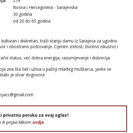
nja:
279
Bosna i Hercegovina - Sarajevska
30 godina
:
od 20 do 65 godina
, kulturan i diskretan, traži stariju damu iz Sarajeva za ugodno
or i obostrano poštovanje. Cijenim zrelost, životno iskustvo i
ačni status, već dobra energija, razumijevanje i diskrecija.
ja zna šta želi i uživa u pažnji mlađeg muškarca, javite se
talo je stvar dogovora.
ojacc@gmail.com
ti privatnu poruku za ovaj oglas?
e ili prijavi klikom
ovdje