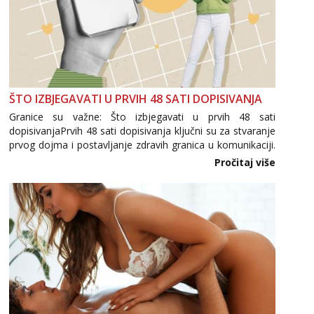
ŠTO IZBJEGAVATI U PRVIH 48 SATI DOPISIVANJA
Granice su važne: Što izbjegavati u prvih 48 sati
dopisivanjaPrvih 48 sati dopisivanja ključni su za stvaranje
prvog dojma i postavljanje zdravih granica u komunikaciji.
Važno je izbjeći prebrzo otkrivanje osobnih ili intimnih
Pročitaj više
informacija, jer nepoznata osoba još nije zaslužila to
povjerenje. Takođe...