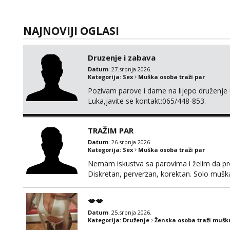
NAJNOVIJI OGLASI
Druzenje i zabava
Datum
: 27.srpnja 2026.
Kategorija:
Sex
Muška osoba traži par
Pozivam parove i dame na lijepo druženje u
Luka,javite se kontakt:065/448-853.
TRAŽIM PAR
Datum
: 26.srpnja 2026.
Kategorija:
Sex
Muška osoba traži par
Nemam iskustva sa parovima i želim da pr
Diskretan, perverzan, korektan. Solo mušk
@Dekster98 WhatsApp +38765279082
💋💋
Datum
: 25.srpnja 2026.
Kategorija:
Druženje
Ženska osoba traži mušk