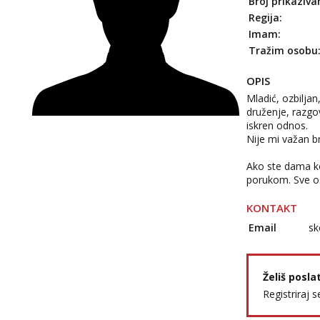
Broj prikaziva
Regija:
Imam:
Tražim osobu
OPIS
Mladić, ozbiljan
druženje, razgov
iskren odnos.
Nije mi važan br
Ako ste dama ko
porukom. Sve os
KONTAKT
Email
sk
Želiš posla
Registriraj s