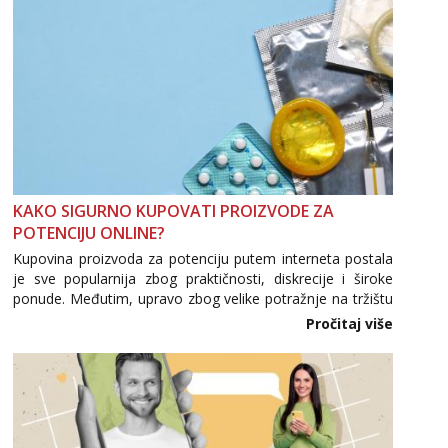
KAKO SIGURNO KUPOVATI PROIZVODE ZA
POTENCIJU ONLINE?
Kupovina proizvoda za potenciju putem interneta postala
je sve popularnija zbog praktičnosti, diskrecije i široke
ponude. Međutim, upravo zbog velike potražnje na tržištu
se pojavljuju i brojni krivotvoreni proizvodi, nepouzdane
Pročitaj više
internetske trgovine te proizvodi nepoznatog podrijetla. ...