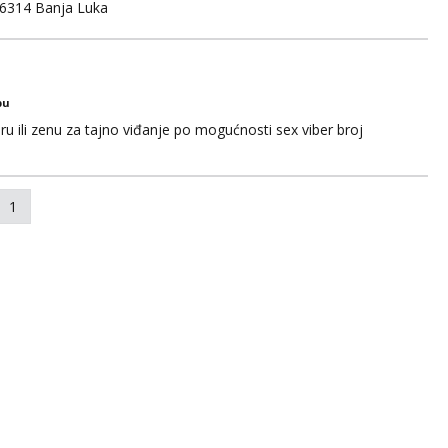
6314 Banja Luka
bu
u ili zenu za tajno viđanje po mogućnosti sex viber broj
1