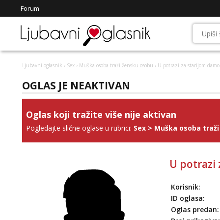
Forum
Ljubavni oglasnik
›
Sex
›
Muška osoba traži žensku osobu
› U potrazi za starijom dam
OGLAS JE NEAKTIVAN
Oglas koji tražite više nije aktivan
Pogledajte slične oglase u rubrici:
Sex
>
Muška osoba traži
U potrazi
Korisnik:
ID oglasa:
Oglas predan: