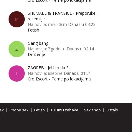
Cro Escort - Teme po lokacijama
SHEMALE & TRANSICE - Preporuke i
recenzije
M
Najnovija: mrki20cm
Danas u 03:23
Fetish
Gang bang
Najnovija: Zgodni_ri
Danas u 02:14
Z
Druženje
ZAGREB - Jel bio tko?
Najnovija: idlepine
Danas u 01:51
I
Cro Escort - Teme po lokacijama
ex
|
Phone sex
|
Fetish
|
Tulumi i zabave
|
Sex shop
|
Ostalo