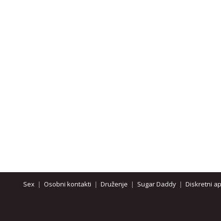
Sex
|
Osobni kontakti
|
Druženje
|
Sugar Daddy
|
Diskretni a