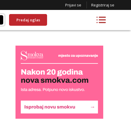
Prijavi se
Registriraj se
Predaj oglas
Lucija
Razgovaram :)