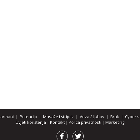
parmani
|
Potencija
|
Masaže i striptiz
|
Veza / ljubav
|
Brak
|
Cyber s
Uvjeti korištenja
|
Kontakt
|
Polica privatnosti
|
Marketing