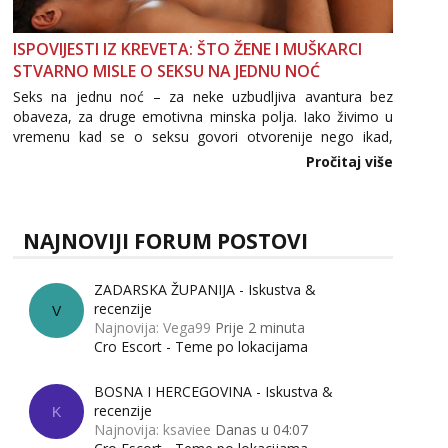
ISPOVIJESTI IZ KREVETA: ŠTO ŽENE I MUŠKARCI
STVARNO MISLE O SEKSU NA JEDNU NOĆ
Seks na jednu noć – za neke uzbudljiva avantura bez
obaveza, za druge emotivna minska polja. Iako živimo u
vremenu kad se o seksu govori otvorenije nego ikad,
tema „jedne noći strasti“ i dalje izaziva burne rasprave. Što
Pročitaj više
zapravo misle žene, a što muškarci? Jesu...
NAJNOVIJI FORUM POSTOVI
ZADARSKA ŽUPANIJA - Iskustva &
recenzije
V
Najnovija: Vega99
Prije 2 minuta
Cro Escort - Teme po lokacijama
BOSNA I HERCEGOVINA - Iskustva &
recenzije
K
Najnovija: ksaviee
Danas u 04:07