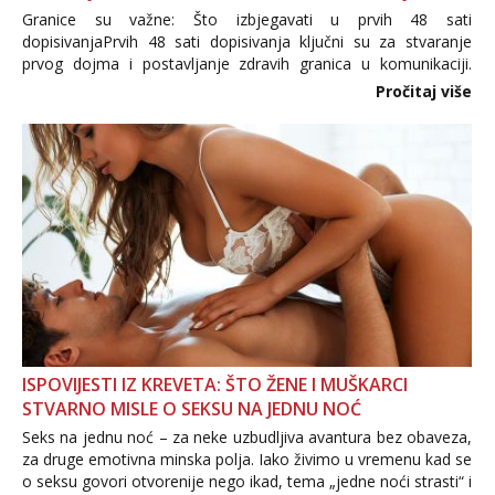
Granice su važne: Što izbjegavati u prvih 48 sati
dopisivanjaPrvih 48 sati dopisivanja ključni su za stvaranje
prvog dojma i postavljanje zdravih granica u komunikaciji.
Važno je izbjeći prebrzo otkrivanje osobnih ili intimnih
Pročitaj više
informacija, jer nepoznata osoba još nije zaslužila to
povjerenje. Takođe...
ISPOVIJESTI IZ KREVETA: ŠTO ŽENE I MUŠKARCI
STVARNO MISLE O SEKSU NA JEDNU NOĆ
Seks na jednu noć – za neke uzbudljiva avantura bez obaveza,
za druge emotivna minska polja. Iako živimo u vremenu kad se
o seksu govori otvorenije nego ikad, tema „jedne noći strasti“ i