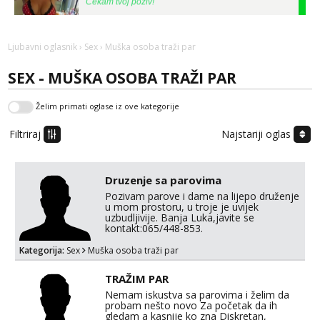
Tel:
064/677-677
- Kod: #132
tel:0,93€ - mob:1,12€ min
Ljubavni oglasnik
›
Sex
› Muška osoba traži par
Vanesa
Čekam tvoj poziv!
SEX - MUŠKA OSOBA TRAŽI PAR
Tel:
064/677-677
- Kod: #74
Želim primati oglase iz ove kategorije
tel:0,93€ - mob:1,12€ min
Filtriraj
Najstariji oglas
Lili
Razgovaram :)
Tel:
064/677-677
- Kod: #128
Druzenje sa parovima
tel:0,93€ - mob:1,12€ min
Obavijesti me kada se oslobodi
Pozivam parove i dame na lijepo druženje
u mom prostoru, u troje je uvijek
uzbudljivije. Banja Luka,javite se
Zara
kontakt:065/448-853.
Čekam tvoj poziv!
Kategorija:
Sex
Muška osoba traži par
Tel:
064/677-677
- Kod: #123
tel:0,93€ - mob:1,12€ min
TRAŽIM PAR
Nemam iskustva sa parovima i želim da
Anđela
probam nešto novo Za početak da ih
Čekam tvoj poziv!
gledam a kasnije ko zna Diskretan,