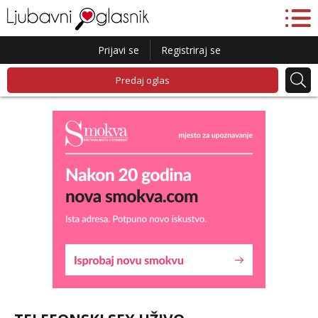
Prijavi se
Registriraj se
Predaj oglas
Lucija
Razgovaram :)