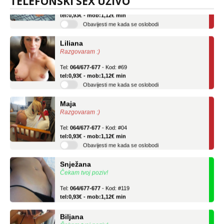
TELEFONSKI SEX UŽIVO
Tel:
064/677-677
- Kod: #136
tel:0,93€ - mob:1,12€ min
Obavijesti me kada se oslobodi
Liliana
Razgovaram :)
Tel:
064/677-677
- Kod: #69
tel:0,93€ - mob:1,12€ min
Obavijesti me kada se oslobodi
Maja
Razgovaram :)
Tel:
064/677-677
- Kod: #04
tel:0,93€ - mob:1,12€ min
Obavijesti me kada se oslobodi
Snježana
Čekam tvoj poziv!
Tel:
064/677-677
- Kod: #119
tel:0,93€ - mob:1,12€ min
Biljana
Čekam tvoj poziv!