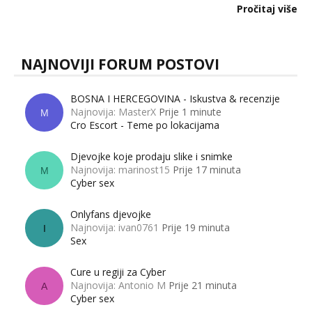
dalje izaziva burne rasprave. Što zapravo misle žene, a što
Pročitaj više
muškarci? Jesu...
NAJNOVIJI FORUM POSTOVI
BOSNA I HERCEGOVINA - Iskustva & recenzije
Najnovija: MasterX
Prije 1 minute
M
Cro Escort - Teme po lokacijama
Djevojke koje prodaju slike i snimke
Najnovija: marinost15
Prije 17 minuta
M
Cyber sex
Onlyfans djevojke
Najnovija: ivan0761
Prije 19 minuta
I
Sex
Cure u regiji za Cyber
Najnovija: Antonio M
Prije 21 minuta
A
Cyber sex