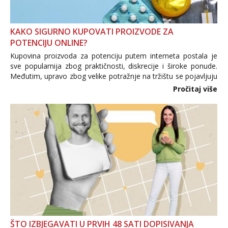
Tel:
064/677-677
- Kod: #123
tel:0,93€ - mob:1,12€ min
KAKO SIGURNO KUPOVATI PROIZVODE ZA
Anđela
POTENCIJU ONLINE?
Čekam tvoj poziv!
Kupovina proizvoda za potenciju putem interneta postala je
sve popularnija zbog praktičnosti, diskrecije i široke ponude.
Tel:
064/677-677
- Kod: #142
tel:0,93€ - mob:1,12€ min
Međutim, upravo zbog velike potražnje na tržištu se pojavljuju
i brojni krivotvoreni proizvodi, nepouzdane internetske
Pročitaj više
trgovine te proizvodi nepoznatog podrijetla. ...
ŠTO IZBJEGAVATI U PRVIH 48 SATI DOPISIVANJA