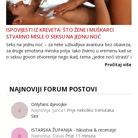
ISPOVIJESTI IZ KREVETA: ŠTO ŽENE I MUŠKARCI
STVARNO MISLE O SEKSU NA JEDNU NOĆ
Seks na jednu noć – za neke uzbudljiva avantura bez obaveza,
za druge emotivna minska polja. Iako živimo u vremenu kad se
o seksu govori otvorenije nego ikad, tema „jedne noći strasti“ i
dalje izaziva burne rasprave. Što zapravo misle žene, a što
Pročitaj više
muškarci? Jesu...
NAJNOVIJI FORUM POSTOVI
Onlyfans djevojke
Najnovija: Jurica1
Prije nekoliko trenutaka
J
Sex
ISTARSKA ŽUPANIJA - Iskustva & recenzije
Najnovija: Davaj
Prije 11 minuta
D