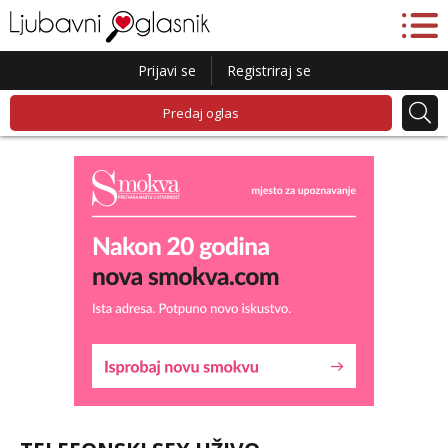
Prijavi se
Registriraj se
Predaj oglas
Liliana
Razgovaram :)