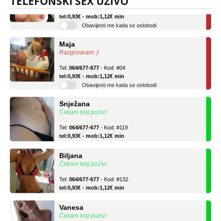
TELEFONSKI SEX UŽIVO
Tel:
064/677-677
- Kod: #69
tel:0,93€ - mob:1,12€ min
Obavijesti me kada se oslobodi
Maja
Razgovaram :)
Tel:
064/677-677
- Kod: #04
tel:0,93€ - mob:1,12€ min
Obavijesti me kada se oslobodi
Snježana
Čekam tvoj poziv!
Tel:
064/677-677
- Kod: #119
tel:0,93€ - mob:1,12€ min
Biljana
Čekam tvoj poziv!
Tel:
064/677-677
- Kod: #132
tel:0,93€ - mob:1,12€ min
Vanesa
Čekam tvoj poziv!