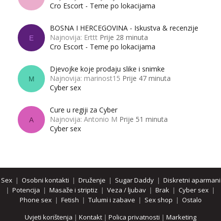
Cro Escort - Teme po lokacijama
BOSNA I HERCEGOVINA - Iskustva & recenzije
Najnovija: Erttt
Prije 28 minuta
E
Cro Escort - Teme po lokacijama
Djevojke koje prodaju slike i snimke
Najnovija: marinost15
Prije 47 minuta
M
Cyber sex
Cure u regiji za Cyber
Najnovija: Antonio M
Prije 51 minuta
A
Cyber sex
Sex
|
Osobni kontakti
|
Druženje
|
Sugar Daddy
|
Diskretni aparmani
|
Potencija
|
Masaže i striptiz
|
Veza / ljubav
|
Brak
|
Cyber sex
|
Phone sex
|
Fetish
|
Tulumi i zabave
|
Sex shop
|
Ostalo
Uvjeti korištenja
|
Kontakt
|
Polica privatnosti
|
Marketing