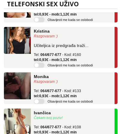
TELEFONSKI SEX UŽIVO
Tel:
064/677-677
- Kod: #69
tel:0,93€ - mob:1,12€ min
Obavijesti me kada se oslobodi
Kristina
Razgovaram :)
Učiteljica iz predgrađa traži...
Tel:
064/677-677
- Kod: #160
tel:0,93€ - mob:1,12€ min
Obavijesti me kada se oslobodi
Monika
Razgovaram :)
Tel:
064/677-677
- Kod: #133
tel:0,93€ - mob:1,12€ min
Obavijesti me kada se oslobodi
Ivančica
Čekam tvoj poziv!
Tel:
064/677-677
- Kod: #108
tel:0,93€ - mob:1,12€ min