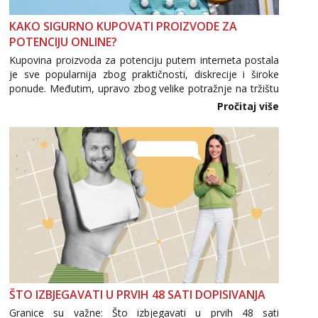
Obavijesti me kada se oslobodi
KAKO SIGURNO KUPOVATI PROIZVODE ZA
Monika
POTENCIJU ONLINE?
Razgovaram :)
Kupovina proizvoda za potenciju putem interneta postala
je sve popularnija zbog praktičnosti, diskrecije i široke
Tel:
064/677-677
- Kod: #133
tel:0,93€ - mob:1,12€ min
ponude. Međutim, upravo zbog velike potražnje na tržištu
Obavijesti me kada se oslobodi
se pojavljuju i brojni krivotvoreni proizvodi, nepouzdane
Pročitaj više
internetske trgovine te proizvodi nepoznatog podrijetla. ...
Ivančica
Čekam tvoj poziv!
Tel:
064/677-677
- Kod: #108
tel:0,93€ - mob:1,12€ min
Zara
Čekam tvoj poziv!
Tel:
064/677-677
- Kod: #123
tel:0,93€ - mob:1,12€ min
Anđela
Čekam tvoj poziv!
ŠTO IZBJEGAVATI U PRVIH 48 SATI DOPISIVANJA
Tel:
064/677-677
- Kod: #142
Granice su važne: Što izbjegavati u prvih 48 sati