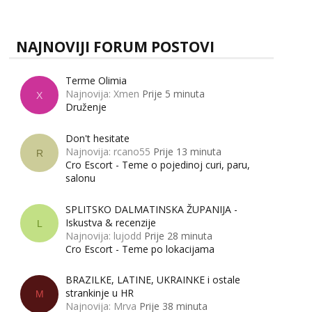
zapravo misle žene, a što muškarci? Jesu...
NAJNOVIJI FORUM POSTOVI
Terme Olimia
Najnovija: Xmen
Prije 5 minuta
X
Druženje
Don't hesitate
Najnovija: rcano55
Prije 13 minuta
R
Cro Escort - Teme o pojedinoj curi, paru,
salonu
SPLITSKO DALMATINSKA ŽUPANIJA -
Iskustva & recenzije
L
Najnovija: lujodd
Prije 28 minuta
Cro Escort - Teme po lokacijama
BRAZILKE, LATINE, UKRAINKE i ostale
strankinje u HR
M
Najnovija: Mrva
Prije 38 minuta