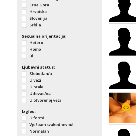
Crna Gora
Hrvatska
Slovenija
Srbija
Sexualna orijentacija:
Hetero
Homo
Bi
Ljubavni status:
Slobodan/a
U vezi
U braku
Udovac/ica
U otvorenoj vezi
Izgled:
U formi
Vježbam svakodnevno!
Normalan