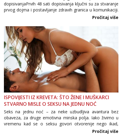
tel:0,93€ - mob:1,12€ min
dopisivanjaPrvih 48 sati dopisivanja ključni su za stvaranje
prvog dojma i postavljanje zdravih granica u komunikaciji.
Važno je izbjeći prebrzo otkrivanje osobnih ili intimnih
Pročitaj više
informacija, jer nepoznata osoba još nije zaslužila to
povjerenje. Takođe...
ISPOVIJESTI IZ KREVETA: ŠTO ŽENE I MUŠKARCI
STVARNO MISLE O SEKSU NA JEDNU NOĆ
Seks na jednu noć – za neke uzbudljiva avantura bez
obaveza, za druge emotivna minska polja. Iako živimo u
vremenu kad se o seksu govori otvorenije nego ikad,
tema „jedne noći strasti“ i dalje izaziva burne rasprave. Što
Pročitaj više