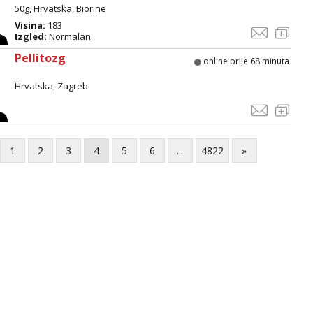
50g, Hrvatska, Biorine
Visina:
183
Izgled:
Normalan
Pellitozg
online prije 68 minuta
Hrvatska, Zagreb
1
2
3
4
5
6
...
4822
»