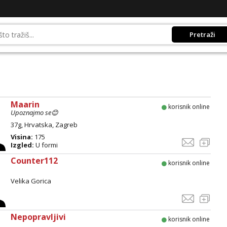
Pretraži
Maarin
korisnik online
Upoznajmo se😊
37g, Hrvatska, Zagreb
Visina:
175
Izgled:
U formi
Counter112
korisnik online
Velika Gorica
Nepopravljivi
korisnik online