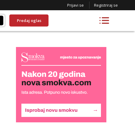
Prijavi se
Registriraj se
Predaj oglas
Liliana
Razgovaram :)