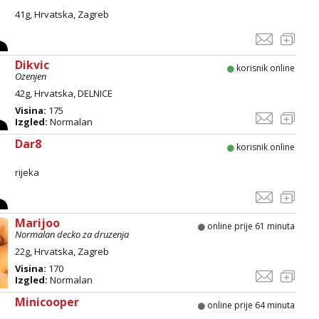
41g, Hrvatska, Zagreb
Dikvic
korisnik online
Ozenjen
42g, Hrvatska, DELNICE
Visina:
175
Izgled:
Normalan
Dar8
korisnik online
rijeka
Marijoo
online prije 61 minuta
Normalan decko za druzenja
22g, Hrvatska, Zagreb
Visina:
170
Izgled:
Normalan
Minicooper
online prije 64 minuta