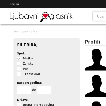
Forum
Ljubavni oglasnik
| Profili
Profili
FILTRIRAJ
Spol:
Muško
Žensko
Par
Transexual
Raspon godina:
do
Država:
Bosna i Hercegovina