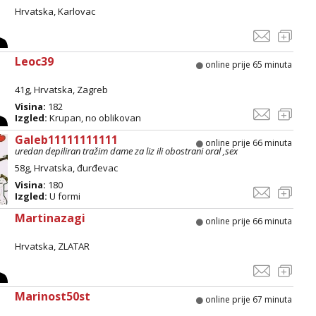
Hrvatska, Karlovac
Leoc39
online prije 65 minuta
41g, Hrvatska, Zagreb
Visina:
182
Izgled:
Krupan, no oblikovan
Galeb11111111111
online prije 66 minuta
uredan depiliran tražim dame za liz ili obostrani oral ,sex
58g, Hrvatska, đurđevac
Visina:
180
Izgled:
U formi
Martinazagi
online prije 66 minuta
Hrvatska, ZLATAR
Marinost50st
online prije 67 minuta