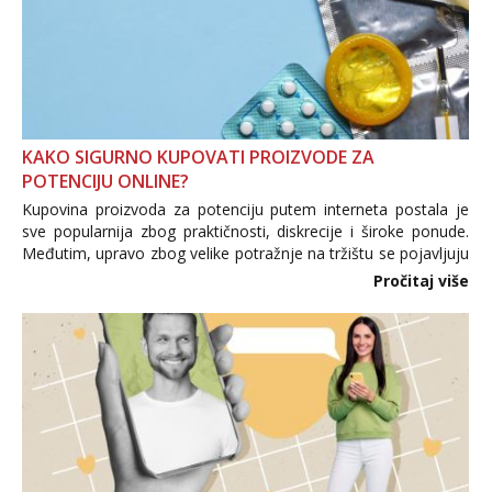
KAKO SIGURNO KUPOVATI PROIZVODE ZA
POTENCIJU ONLINE?
Kupovina proizvoda za potenciju putem interneta postala je
sve popularnija zbog praktičnosti, diskrecije i široke ponude.
Međutim, upravo zbog velike potražnje na tržištu se pojavljuju
i brojni krivotvoreni proizvodi, nepouzdane internetske
Pročitaj više
trgovine te proizvodi nepoznatog podrijetla. ...