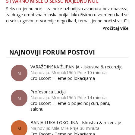
STVARNO MISLE O SEKSU NA JEDNU NOĆ
Seks na jednu noć – za neke uzbudljiva avantura bez obaveza,
za druge emotivna minska polja. Iako živimo u vremenu kad se
o seksu govori otvorenije nego ikad, tema „jedne noći strasti“ i
dalje izaziva burne rasprave. Što zapravo misle žene, a što
Pročitaj više
muškarci? Jesu...
NAJNOVIJI FORUM POSTOVI
VARAŽDINSKA ŽUPANIJA - Iskustva & recenzije
Najnovija: Momak1965
Prije 10 minuta
M
Cro Escort - Teme po lokacijama
Profesorica Lucija
Najnovija: Momak1965
Prije 14 minuta
M
Cro Escort - Teme o pojedinoj curi, paru,
salonu
BANJA LUKA I OKOLINA - Iskustva & recenzije
Najnovija: Mile Mile
Prije 30 minuta
M
Cro Escort - Teme po lokacijama