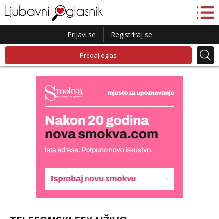
Prijavi se
Registriraj se
Predaj oglas
Monika
Razgovaram :)