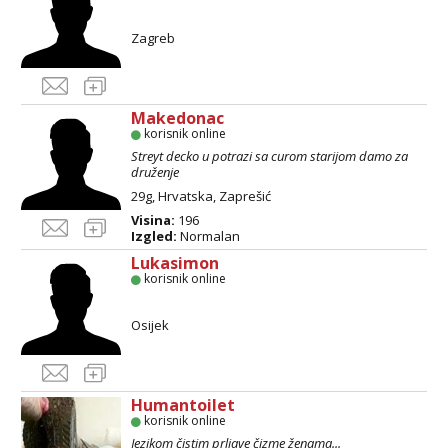
Zagreb
Makedonac
korisnik online
Streyt decko u potrazi sa curom starijom damo za
druženje
29g, Hrvatska, Zaprešić
Visina:
196
Izgled:
Normalan
Lukasimon
korisnik online
Osijek
Humantoilet
korisnik online
Jezikom čistim prljave čizme ženama...