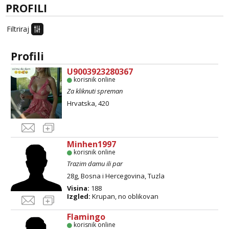
PROFILI
Tel:
064/677-677
- Kod: #123
tel:0,93€ - mob:1,12€ min
Filtriraj
Obavijesti me kada se oslobodi
Anđela
Profili
Čekam tvoj poziv!
U9003923280367
Tel:
064/677-677
- Kod: #142
korisnik online
tel:0,93€ - mob:1,12€ min
Za kliknuti spreman
Hrvatska, 420
Minhen1997
korisnik online
Trazim damu ili par
28g, Bosna i Hercegovina, Tuzla
Visina:
188
Izgled:
Krupan, no oblikovan
Flamingo
korisnik online