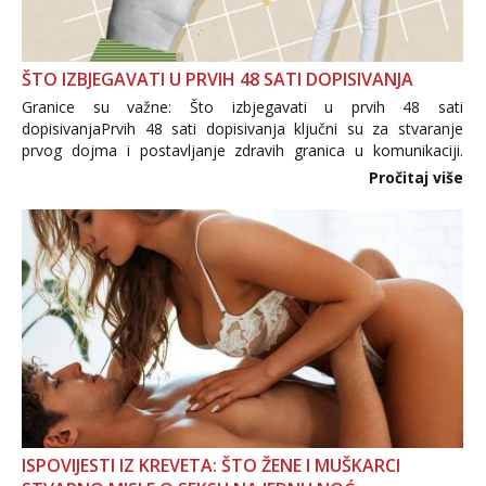
ŠTO IZBJEGAVATI U PRVIH 48 SATI DOPISIVANJA
Granice su važne: Što izbjegavati u prvih 48 sati
dopisivanjaPrvih 48 sati dopisivanja ključni su za stvaranje
prvog dojma i postavljanje zdravih granica u komunikaciji.
Važno je izbjeći prebrzo otkrivanje osobnih ili intimnih
Pročitaj više
informacija, jer nepoznata osoba još nije zaslužila to
povjerenje. Takođe...
ISPOVIJESTI IZ KREVETA: ŠTO ŽENE I MUŠKARCI