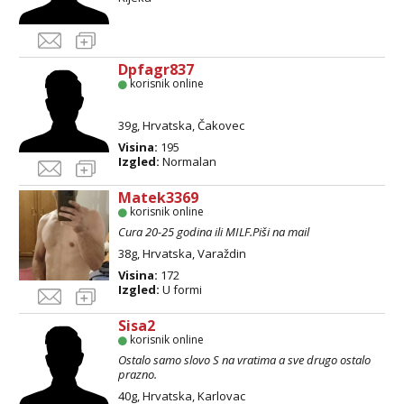
Dpfagr837
korisnik online
39g, Hrvatska, Čakovec
Visina:
195
Izgled:
Normalan
Matek3369
korisnik online
Cura 20-25 godina ili MILF.Piši na mail
38g, Hrvatska, Varaždin
Visina:
172
Izgled:
U formi
Sisa2
korisnik online
Ostalo samo slovo S na vratima a sve drugo ostalo
prazno.
40g, Hrvatska, Karlovac