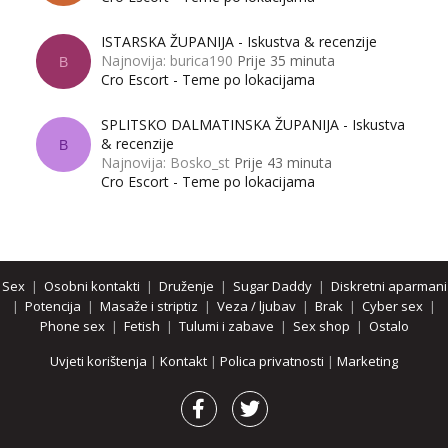
ISTARSKA ŽUPANIJA - Iskustva & recenzije
Najnovija: burica190
Prije 35 minuta
B
Cro Escort - Teme po lokacijama
SPLITSKO DALMATINSKA ŽUPANIJA - Iskustva
& recenzije
B
Najnovija: Bosko_st
Prije 43 minuta
Cro Escort - Teme po lokacijama
Sex
|
Osobni kontakti
|
Druženje
|
Sugar Daddy
|
Diskretni aparmani
|
Potencija
|
Masaže i striptiz
|
Veza / ljubav
|
Brak
|
Cyber sex
|
Phone sex
|
Fetish
|
Tulumi i zabave
|
Sex shop
|
Ostalo
Uvjeti korištenja
|
Kontakt
|
Polica privatnosti
|
Marketing