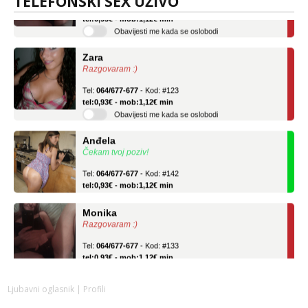
TELEFONSKI SEX UŽIVO
Tel:
064/677-677
- Kod: #133
tel:0,93€ - mob:1,12€ min
Obavijesti me kada se oslobodi
Zara
Razgovaram :)
Tel:
064/677-677
- Kod: #123
tel:0,93€ - mob:1,12€ min
Obavijesti me kada se oslobodi
Anđela
Čekam tvoj poziv!
Tel:
064/677-677
- Kod: #142
tel:0,93€ - mob:1,12€ min
Monika
Razgovaram :)
Tel:
064/677-677
- Kod: #133
tel:0,93€ - mob:1,12€ min
Obavijesti me kada se oslobodi
Ljubavni oglasnik
| Profili
Zara
Razgovaram :)