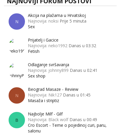
NAJNOVIJI FORUM POSTOVI
Akcija na plažama u Hrvatskoj
Najnovija: noksi
Prije 5 minuta
N
Sex
Prijatelj i Gacice
Najnovija: neko1992
Danas u 03:32
Fetish
Odlaganje svršavanja
Najnovija: johnny899
Danas u 02:41
Sex shop
Beograd Masaze - Review
Najnovija: Nik127
Danas u 01:45
N
Masaža i striptiz
Najbolje Milf - Gilf
Najnovija: Black wolf
Danas u 00:49
B
Cro Escort - Teme o pojedinoj curi, paru,
salonu