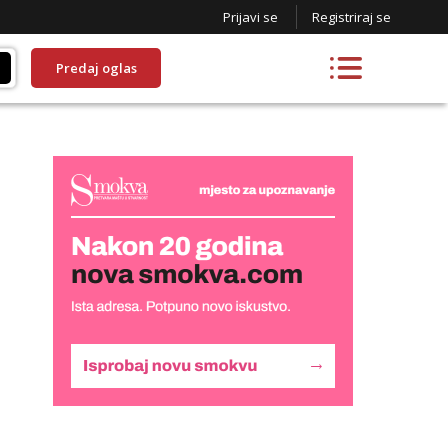
Prijavi se
Registriraj se
Predaj oglas
Lucija
Razgovaram :)