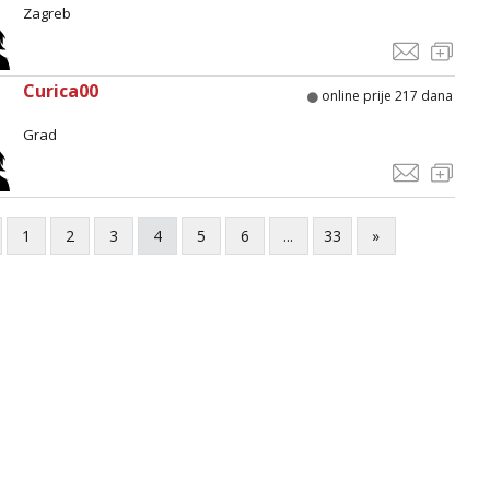
Zagreb
Curica00
online prije 217 dana
Grad
1
2
3
4
5
6
...
33
»