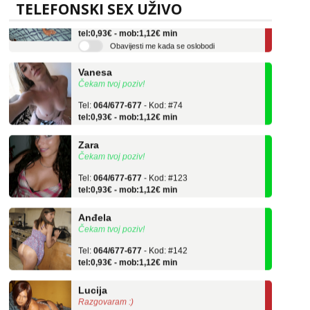
TELEFONSKI SEX UŽIVO
Tel:
064/677-677
- Kod: #136
tel:0,93€ - mob:1,12€ min
Obavijesti me kada se oslobodi
Vanesa
Čekam tvoj poziv!
Tel:
064/677-677
- Kod: #74
tel:0,93€ - mob:1,12€ min
Zara
Čekam tvoj poziv!
Tel:
064/677-677
- Kod: #123
tel:0,93€ - mob:1,12€ min
Anđela
Čekam tvoj poziv!
Tel:
064/677-677
- Kod: #142
tel:0,93€ - mob:1,12€ min
Lucija
Razgovaram :)