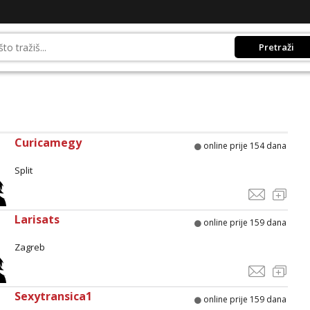
Pretraži
Curicamegy
online prije 154 dana
Split
Larisats
online prije 159 dana
Zagreb
Sexytransica1
online prije 159 dana