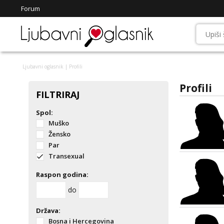
Forum
Ljubavni oglasnik
| Profili
Profili
FILTRIRAJ
Spol:
Muško
Žensko
Par
Transexual
Raspon godina:
do
Država:
Bosna i Hercegovina