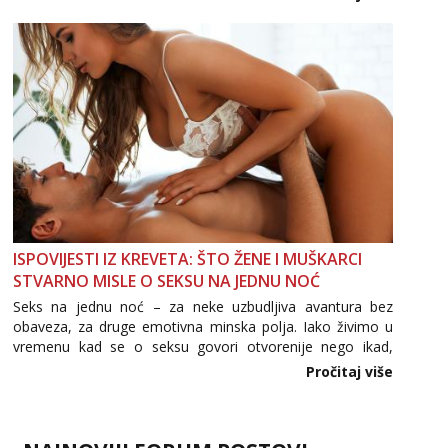
informacija, jer nepoznata osoba još nije zaslužila to
povjerenje. Takođe...
ISPOVIJESTI IZ KREVETA: ŠTO ŽENE I MUŠKARCI
STVARNO MISLE O SEKSU NA JEDNU NOĆ
Seks na jednu noć – za neke uzbudljiva avantura bez
obaveza, za druge emotivna minska polja. Iako živimo u
vremenu kad se o seksu govori otvorenije nego ikad,
tema „jedne noći strasti“ i dalje izaziva burne rasprave. Što
Pročitaj više
zapravo misle žene, a što muškarci? Jesu...