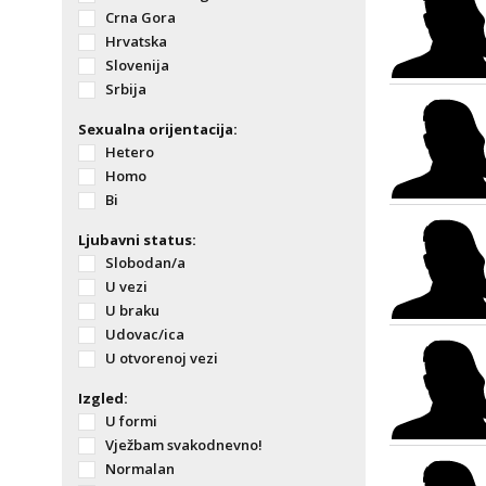
Crna Gora
Hrvatska
Slovenija
Srbija
Sexualna orijentacija:
Hetero
Homo
Bi
Ljubavni status:
Slobodan/a
U vezi
U braku
Udovac/ica
U otvorenoj vezi
Izgled:
U formi
Vježbam svakodnevno!
Normalan