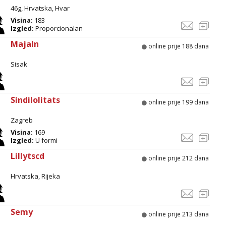
46g, Hrvatska, Hvar
Visina:
183
Izgled:
Proporcionalan
Majaln
online prije 188 dana
Sisak
Sindilolitats
online prije 199 dana
Zagreb
Visina:
169
Izgled:
U formi
Lillytscd
online prije 212 dana
Hrvatska, Rijeka
Semy
online prije 213 dana