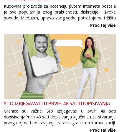
Kupovina proizvoda za potenciju putem interneta postala
je sve popularnija zbog praktičnosti, diskrecije i široke
ponude. Međutim, upravo zbog velike potražnje na tržištu
se pojavljuju i brojni krivotvoreni proizvodi, nepouzdane
Pročitaj više
internetske trgovine te proizvodi nepoznatog podrijetla. ...
ŠTO IZBJEGAVATI U PRVIH 48 SATI DOPISIVANJA
Granice su važne: Što izbjegavati u prvih 48 sati
dopisivanjaPrvih 48 sati dopisivanja ključni su za stvaranje
prvog dojma i postavljanje zdravih granica u komunikaciji.
Važno je izbjeći prebrzo otkrivanje osobnih ili intimnih
Pročitaj više