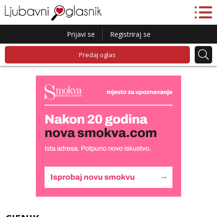
Prijavi se
Registriraj se
Predaj oglas