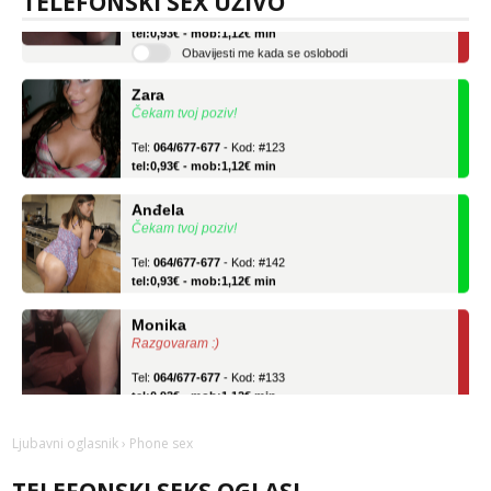
TELEFONSKI SEX UŽIVO
Tel:
064/677-677
- Kod: #133
tel:0,93€ - mob:1,12€ min
Obavijesti me kada se oslobodi
Zara
Čekam tvoj poziv!
Tel:
064/677-677
- Kod: #123
tel:0,93€ - mob:1,12€ min
Anđela
Čekam tvoj poziv!
Tel:
064/677-677
- Kod: #142
tel:0,93€ - mob:1,12€ min
Monika
Razgovaram :)
Tel:
064/677-677
- Kod: #133
tel:0,93€ - mob:1,12€ min
Obavijesti me kada se oslobodi
Ljubavni oglasnik
› Phone sex
Zara
Čekam tvoj poziv!