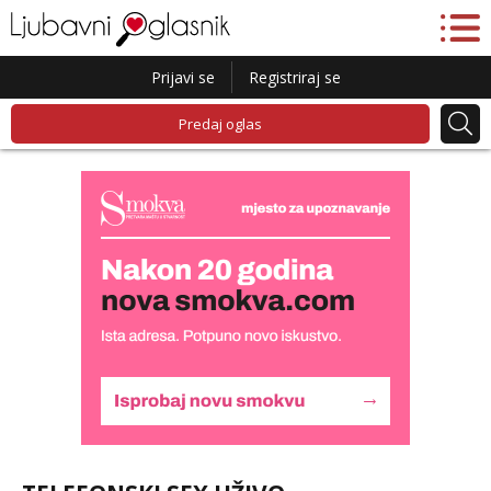
Prijavi se
Registriraj se
Predaj oglas
Monika
Razgovaram :)