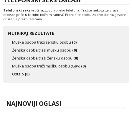
TELEFONSKI SEKS OGLASI
Tel:
064/677-677
- Kod: #123
tel:0,93€ - mob:1,12€ min
Telefonski seks
vrući razgovori preko telefona. Tražite nekoga za vruće
erotske priče u kasnim nočnim satima? Pronađite osobu za erotske razgovore i
druženje preko telefona.
Anđela
Čekam tvoj poziv!
FILTRIRAJ REZULTATE
Tel:
064/677-677
- Kod: #142
tel:0,93€ - mob:1,12€ min
Muška osoba traži žensku osobu
(0)
Ženska osoba traži mušku osobu
(0)
Ženska osoba traži žensku osobu
(0)
Muška osoba traži mušku osobu (Gay)
(0)
Ostalo
(0)
NAJNOVIJI OGLASI