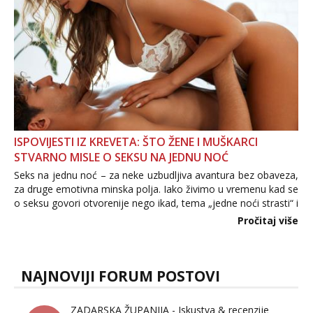
ISPOVIJESTI IZ KREVETA: ŠTO ŽENE I MUŠKARCI
STVARNO MISLE O SEKSU NA JEDNU NOĆ
Seks na jednu noć – za neke uzbudljiva avantura bez obaveza,
za druge emotivna minska polja. Iako živimo u vremenu kad se
o seksu govori otvorenije nego ikad, tema „jedne noći strasti“ i
dalje izaziva burne rasprave. Što zapravo misle žene, a što
Pročitaj više
muškarci? Jesu...
NAJNOVIJI FORUM POSTOVI
ZADARSKA ŽUPANIJA - Iskustva & recenzije