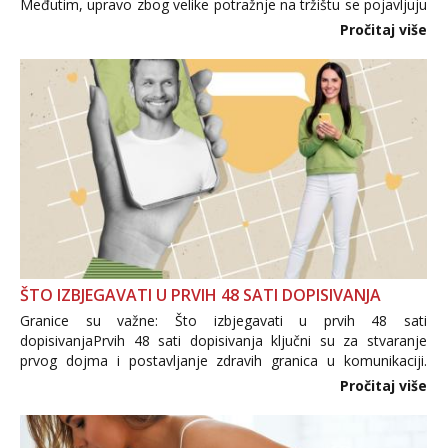
Međutim, upravo zbog velike potražnje na tržištu se pojavljuju
i brojni krivotvoreni proizvodi, nepouzdane internetske
Pročitaj više
trgovine te proizvodi nepoznatog podrijetla. ...
ŠTO IZBJEGAVATI U PRVIH 48 SATI DOPISIVANJA
Granice su važne: Što izbjegavati u prvih 48 sati
dopisivanjaPrvih 48 sati dopisivanja ključni su za stvaranje
prvog dojma i postavljanje zdravih granica u komunikaciji.
Važno je izbjeći prebrzo otkrivanje osobnih ili intimnih
Pročitaj više
informacija, jer nepoznata osoba još nije zaslužila to
povjerenje. Takođe...