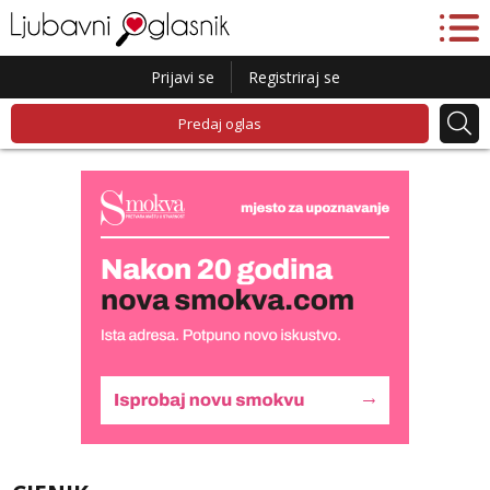
Prijavi se
Registriraj se
Predaj oglas