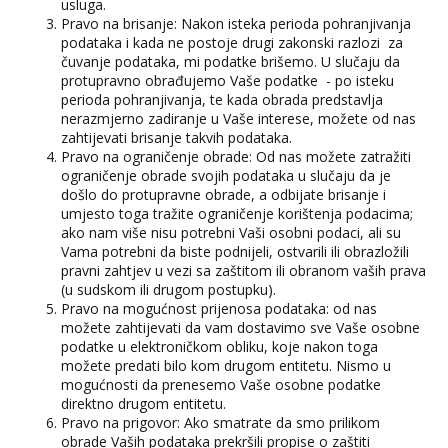
usluga.
Pravo na brisanje: Nakon isteka perioda pohranjivanja
podataka i kada ne postoje drugi zakonski razlozi za
čuvanje podataka, mi podatke brišemo. U slučaju da
protupravno obrađujemo Vaše podatke - po isteku
perioda pohranjivanja, te kada obrada predstavlja
nerazmjerno zadiranje u Vaše interese, možete od nas
zahtijevati brisanje takvih podataka.
Pravo na ograničenje obrade: Od nas možete zatražiti
ograničenje obrade svojih podataka u slučaju da je
došlo do protupravne obrade, a odbijate brisanje i
umjesto toga tražite ograničenje korištenja podacima;
ako nam više nisu potrebni Vaši osobni podaci, ali su
Vama potrebni da biste podnijeli, ostvarili ili obrazložili
pravni zahtjev u vezi sa zaštitom ili obranom vaših prava
(u sudskom ili drugom postupku).
Pravo na mogućnost prijenosa podataka: od nas
možete zahtijevati da vam dostavimo sve Vaše osobne
podatke u elektroničkom obliku, koje nakon toga
možete predati bilo kom drugom entitetu. Nismo u
mogućnosti da prenesemo Vaše osobne podatke
direktno drugom entitetu.
Pravo na prigovor: Ako smatrate da smo prilikom
obrade Vaših podataka prekršili propise o zaštiti