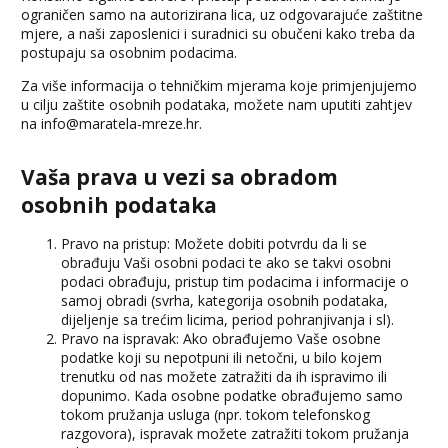
ograničen samo na autorizirana lica, uz odgovarajuće zaštitne
mjere, a naši zaposlenici i suradnici su obučeni kako treba da
postupaju sa osobnim podacima.
Za više informacija o tehničkim mjerama koje primjenjujemo
u cilju zaštite osobnih podataka, možete nam uputiti zahtjev
na
info@maratela-mreze.hr
.
Vaša prava u vezi sa obradom
osobnih podataka
Pravo na pristup: Možete dobiti potvrdu da li se
obrađuju Vaši osobni podaci te ako se takvi osobni
podaci obrađuju, pristup tim podacima i informacije o
samoj obradi (svrha, kategorija osobnih podataka,
dijeljenje sa trećim licima, period pohranjivanja i sl).
Pravo na ispravak: Ako obrađujemo Vaše osobne
podatke koji su nepotpuni ili netočni, u bilo kojem
trenutku od nas možete zatražiti da ih ispravimo ili
dopunimo. Kada osobne podatke obrađujemo samo
tokom pružanja usluga (npr. tokom telefonskog
razgovora), ispravak možete zatražiti tokom pružanja