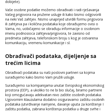
dobijete).
Vaše osobne podatke možemo obrađivati i radi rješavanja
Vašeg prigovora na pružene usluge ili kako bismo odgovorili
na neki Vaš zahtjev. Nismo unaprijed utvrdili formu prigovora
ili zahtjeva pa i količina podataka koje obrađujemo ovisi o
Vama, no, uobičajeno se obrađuju informacije o osobnom
imenu podnosioca zahtjeva/prigovora, te zavisno od
predmeta zahtjeva, telefonskom broju s kog je ostvarena
komunikaciju, vremenu komunikacije i sl.
Obrađivači podataka, dijeljenje sa
trećim licima
Obrađivači podataka su naši poslovni partneri sa kojima
surađujemo kako bismo Vam pružili usluge.
Surađujemo sa kompanijama unutar Evropskog ekonomskog
prostora (EEP), a ukoliko to ne bi bio slučaj, biramo partnere
koji omogućavaju adekvatan nivo zaštite osobnih podataka.
Ugovornim klauzulama dodatno osiguravamo zaštitu osobnih
podataka (utvrđivanje namjene, davanje uputa za korištenje I
zaštitu podatka, zabrana korištenja podatka u druge svrhe i