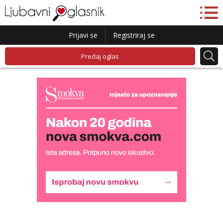
Prijavi se
Registriraj se
Predaj oglas