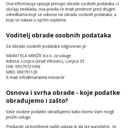
Ova informacija opisuje principe obrade osobnih podataka. U
slučaju nesklada, ova pravila će imati prednost pred drugim
odredbama koje se odnose na obradu osobnih podataka, a
koje se nalaze u općim uvjetima.
Voditelj obrade osobnih podataka
Za obradu osobnih podataka odgovoran je:
MARATELA MREŽE d.o.o. za usluge
Adresa: Lonjica (Grad Vrbovec), Lonjica 33
OIB: 99579721096
MBS: 080791126
E-mail:
info@maratela-mreze.hr
Osnova i svrha obrade - koje podatke
obrađujemo i zašto?
Vaše osobne podatke obrađujemo kako bismo Vam mogli
pružiti uslugu.
Preduvjet za korištenje naših usluga je da ste punoljetni, te