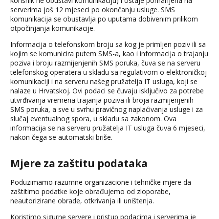
korisnik ne obustavi komunikaciju) i ostaje pohranjena na
serverima još 12 mjeseci po okončanju usluge. SMS
komunikacija se obustavlja po uputama dobivenim prilikom
otpočinjanja komunikacije.
Informacija o telefonskom broju sa kog je primljen poziv ili sa
kojim se komunicira putem SMS-a, kao i informacija o trajanju
poziva i broju razmijenjenih SMS poruka, čuva se na serveru
telefonskog operatera u skladu sa regulativom o elektroničkoj
komunikaciji i na serveru našeg pružatelja IT usluga, koji se
nalaze u Hrvatskoj. Ovi podaci se čuvaju isključivo za potrebe
utvrđivanja vremena trajanja poziva ili broja razmijenjenih
SMS poruka, a sve u svrhu pravičnog naplaćivanja usluge i za
slučaj eventualnog spora, u skladu sa zakonom. Ova
informacija se na serveru pružatelja IT usluga čuva 6 mjeseci,
nakon čega se automatski briše.
Mjere za zaštitu podataka
Poduzimamo razumne organizacione i tehničke mjere da
zaštitimo podatke koje obrađujemo od zloporabe,
neautorizirane obrade, otkrivanja ili uništenja.
Koristimo sigurne servere i pristup podacima i serverima je