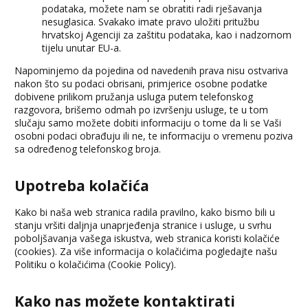
podataka, možete nam se obratiti radi rješavanja
nesuglasica. Svakako imate pravo uložiti pritužbu
hrvatskoj Agenciji za zaštitu podataka, kao i nadzornom
tijelu unutar EU-a.
Napominjemo da pojedina od navedenih prava nisu ostvariva
nakon što su podaci obrisani, primjerice osobne podatke
dobivene prilikom pružanja usluga putem telefonskog
razgovora, brišemo odmah po izvršenju usluge, te u tom
slučaju samo možete dobiti informaciju o tome da li se Vaši
osobni podaci obrađuju ili ne, te informaciju o vremenu poziva
sa određenog telefonskog broja.
Upotreba kolačića
Kako bi naša web stranica radila pravilno, kako bismo bili u
stanju vršiti daljnja unaprjeđenja stranice i usluge, u svrhu
poboljšavanja vašega iskustva, web stranica koristi kolačiće
(cookies). Za više informacija o kolačićima pogledajte našu
Politiku o kolačićima (Cookie Policy).
Kako nas možete kontaktirati