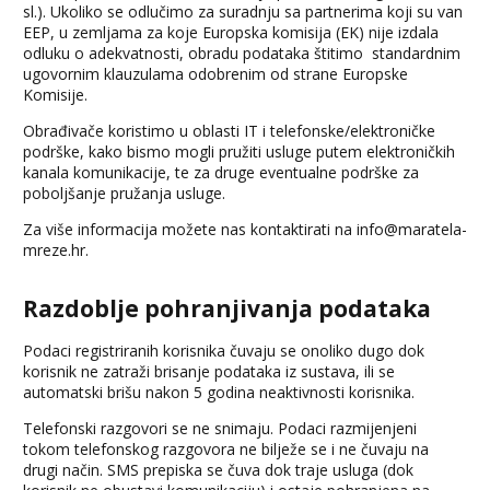
sl.). Ukoliko se odlučimo za suradnju sa partnerima koji su van
EEP, u zemljama za koje Europska komisija (EK) nije izdala
odluku o adekvatnosti, obradu podataka štitimo standardnim
ugovornim klauzulama odobrenim od strane Europske
Komisije.
Obrađivače koristimo u oblasti IT i telefonske/elektroničke
podrške, kako bismo mogli pružiti usluge putem elektroničkih
kanala komunikacije, te za druge eventualne podrške za
poboljšanje pružanja usluge.
Za više informacija možete nas kontaktirati na
info@maratela-
mreze.hr
.
Razdoblje pohranjivanja podataka
Podaci registriranih korisnika čuvaju se onoliko dugo dok
korisnik ne zatraži brisanje podataka iz sustava, ili se
automatski brišu nakon 5 godina neaktivnosti korisnika.
Telefonski razgovori se ne snimaju. Podaci razmijenjeni
tokom telefonskog razgovora ne bilježe se i ne čuvaju na
drugi način. SMS prepiska se čuva dok traje usluga (dok