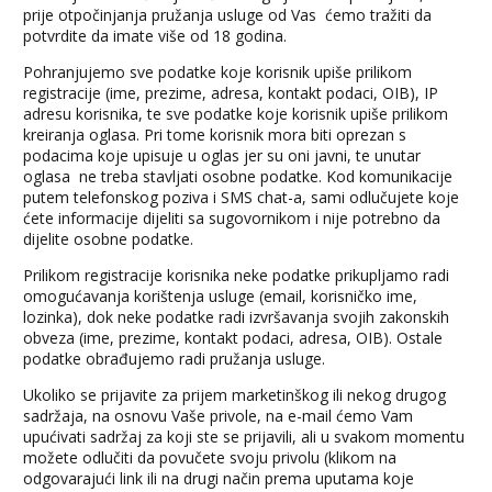
prije otpočinjanja pružanja usluge od Vas ćemo tražiti da
potvrdite da imate više od 18 godina.
Pohranjujemo sve podatke koje korisnik upiše prilikom
registracije (ime, prezime, adresa, kontakt podaci, OIB), IP
adresu korisnika, te sve podatke koje korisnik upiše prilikom
kreiranja oglasa. Pri tome korisnik mora biti oprezan s
podacima koje upisuje u oglas jer su oni javni, te unutar
oglasa ne treba stavljati osobne podatke. Kod komunikacije
putem telefonskog poziva i SMS chat-a, sami odlučujete koje
ćete informacije dijeliti sa sugovornikom i nije potrebno da
dijelite osobne podatke.
Prilikom registracije korisnika neke podatke prikupljamo radi
omogućavanja korištenja usluge (email, korisničko ime,
lozinka), dok neke podatke radi izvršavanja svojih zakonskih
obveza (ime, prezime, kontakt podaci, adresa, OIB). Ostale
podatke obrađujemo radi pružanja usluge.
Ukoliko se prijavite za prijem marketinškog ili nekog drugog
sadržaja, na osnovu Vaše privole, na e-mail ćemo Vam
upućivati sadržaj za koji ste se prijavili, ali u svakom momentu
možete odlučiti da povučete svoju privolu (klikom na
odgovarajući link ili na drugi način prema uputama koje