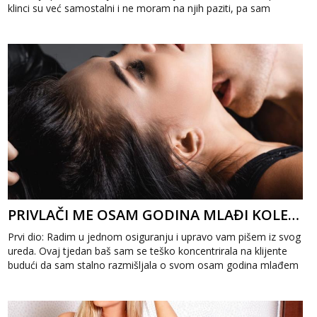
klinci su već samostalni i ne moram na njih paziti, pa sam
odlučil...
PRIVLAČI ME OSAM GODINA MLAĐI KOLEGA 1
Prvi dio: Radim u jednom osiguranju i upravo vam pišem iz svog
ureda. Ovaj tjedan baš sam se teško koncentrirala na klijente
budući da sam stalno razmišljala o svom osam godina mlađem
kolegi. Par ...