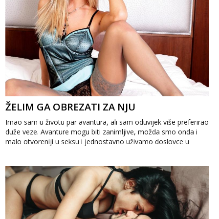
ŽELIM GA OBREZATI ZA NJU
Imao sam u životu par avantura, ali sam oduvijek više preferirao
duže veze. Avanture mogu biti zanimljive, možda smo onda i
malo otvoreniji u seksu i jednostavno uživamo doslovce u
sudaranju tijela, a...