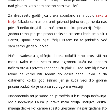
nad glavom, zato sam postao sam svoj šef.
Za dvadesetu godišnjicu braka spontano sam dobio
seks u
troje
. Nikada se nismo sramili priznati jedno drugome da nas
privlači netko drugi ili da maštamo o nekoj perverziji. Prije par
godina Esma je htjela probati seks sa crncem i kada smo bili u
Parizu, ispunili smo joj tu želju. Nisam im se pridružio, već
sam samo gledao i drkao.
Našu dvadesetu godišnjicu braka odlučili smo proslaviti na
moru. Kako moja sestra ima ogromnu kuću na jednom
našem otoku i privatnu pripadajuću plažu, uzeo sam ključeve i
rekao da ćemo biti sedam do deset dana. Rekla je da
ostanemo koliko god želimo jer je kuća veći dio godine
prazna budući da je ona sa suprugom u Austriji.
Napomenula mi je samo da je možda u kući moja nećakinja.
Moja nećakinja Laura je prava mala drolja. Inatljiva, drska,
mijenja dečke ko' čarape i često „nestane“ na par tjedana što