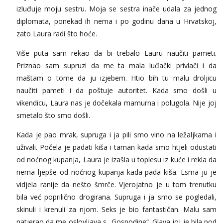
izluđuje moju sestru. Moja se sestra inače udala za jednog
diplomata, ponekad ih nema i po godinu dana u Hrvatskoj,
zato Laura radi što hoće.
Više puta sam rekao da bi trebalo Lauru naučiti pameti.
Priznao sam supruzi da me ta mala luđački privlači i da
maštam o tome da ju izjebem. Htio bih tu malu droljicu
naučiti pameti i da poštuje autoritet. Kada smo došli u
vikendicu, Laura nas je dočekala mamurna i polugola. Nije joj
smetalo što smo došli.
Kada je pao mrak, supruga i ja pili smo vino na ležaljkama i
uživali. Počela je padati kiša i taman kada smo htjeli odustati
od noćnog kupanja, Laura je izašla u toplesu iz kuće i rekla da
nema ljepše od noćnog kupanja kada pada kiša. Esma ju je
vidjela ranije da nešto šmrče. Vjerojatno je u tom trenutku
bila već poprilično drogirana. Supruga i ja smo se pogledali,
skinuli i krenuli za njom. Seks je bio fantastičan. Malu sam
natjerao da me oslovljava s „Gospodine“. Glava joj je bila pod