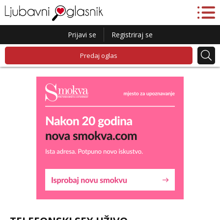
Prijavi se
Registriraj se
Predaj oglas
Lucija
Razgovaram :)
Tel:
064/677-677
- Kod: #136