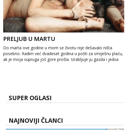
PRELJUB U MARTU
Do marta ove godine u mom se životu nije dešavalo ništa
posebno. Radim već dvadeset godina u pošti za smiješnu plaću,
ali je moja supruga još gore prošla. Izrabljuje ju gazda i jedva
dobije sedamst...
SUPER OGLASI
NAJNOVIJI ČLANCI