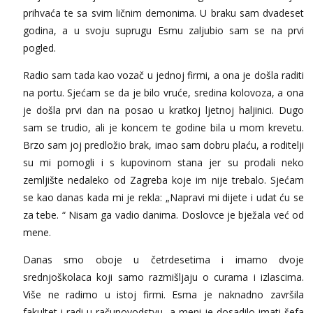
prihvaća te sa svim ličnim demonima. U braku sam dvadeset
godina, a u svoju suprugu Esmu zaljubio sam se na prvi
pogled.
Radio sam tada kao vozač u jednoj firmi, a ona je došla raditi
na portu. Sjećam se da je bilo vruće, sredina kolovoza, a ona
je došla prvi dan na posao u kratkoj ljetnoj haljinici. Dugo
sam se trudio, ali je koncem te godine bila u mom krevetu.
Brzo sam joj predložio brak, imao sam dobru plaću, a roditelji
su mi pomogli i s kupovinom stana jer su prodali neko
zemljište nedaleko od Zagreba koje im nije trebalo. Sjećam
se kao danas kada mi je rekla: „Napravi mi dijete i udat ću se
za tebe. “ Nisam ga vadio danima. Doslovce je bježala već od
mene.
Danas smo oboje u četrdesetima i imamo dvoje
srednjoškolaca koji samo razmišljaju o curama i izlascima.
Više ne radimo u istoj firmi. Esma je naknadno završila
fakultet i radi u računovodstvu, a meni je dosadilo imati šefa