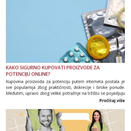
KAKO SIGURNO KUPOVATI PROIZVODE ZA
POTENCIJU ONLINE?
Kupovina proizvoda za potenciju putem interneta postala je
sve popularnija zbog praktičnosti, diskrecije i široke ponude.
Međutim, upravo zbog velike potražnje na tržištu se pojavljuju
i brojni krivotvoreni proizvodi, nepouzdane internetske
Pročitaj više
trgovine te proizvodi nepoznatog podrijetla. ...