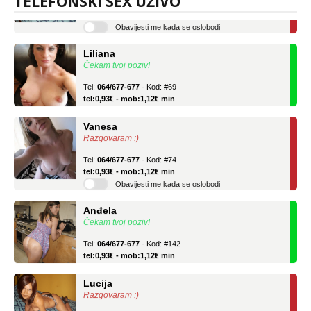
TELEFONSKI SEX UŽIVO
tel:0,93€ - mob:1,12€ min
Obavijesti me kada se oslobodi
Liliana
Čekam tvoj poziv!
Tel:
064/677-677
- Kod: #69
tel:0,93€ - mob:1,12€ min
Vanesa
Razgovaram :)
Tel:
064/677-677
- Kod: #74
tel:0,93€ - mob:1,12€ min
Obavijesti me kada se oslobodi
Anđela
Čekam tvoj poziv!
Tel:
064/677-677
- Kod: #142
tel:0,93€ - mob:1,12€ min
Lucija
Razgovaram :)
Tel:
064/677-677
- Kod: #136