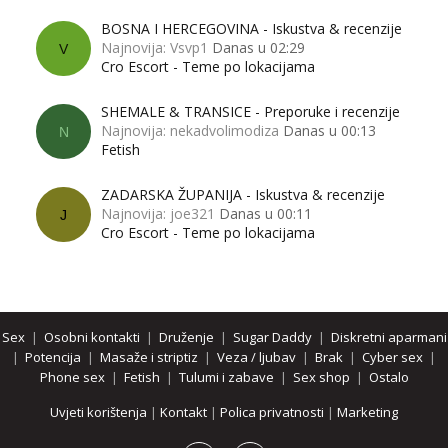
BOSNA I HERCEGOVINA - Iskustva & recenzije
Najnovija: Vsvp1
Danas u 02:29
V
Cro Escort - Teme po lokacijama
SHEMALE & TRANSICE - Preporuke i recenzije
Najnovija: nekadvolimodiza
Danas u 00:13
N
Fetish
ZADARSKA ŽUPANIJA - Iskustva & recenzije
Najnovija: joe321
Danas u 00:11
J
Cro Escort - Teme po lokacijama
Sex
|
Osobni kontakti
|
Druženje
|
Sugar Daddy
|
Diskretni aparmani
|
Potencija
|
Masaže i striptiz
|
Veza / ljubav
|
Brak
|
Cyber sex
|
Phone sex
|
Fetish
|
Tulumi i zabave
|
Sex shop
|
Ostalo
Uvjeti korištenja
|
Kontakt
|
Polica privatnosti
|
Marketing