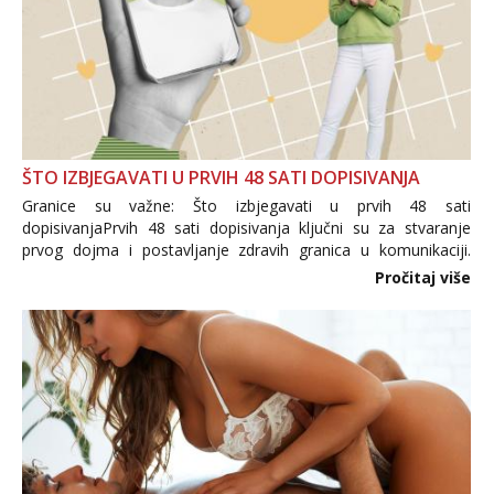
ŠTO IZBJEGAVATI U PRVIH 48 SATI DOPISIVANJA
Granice su važne: Što izbjegavati u prvih 48 sati
dopisivanjaPrvih 48 sati dopisivanja ključni su za stvaranje
prvog dojma i postavljanje zdravih granica u komunikaciji.
Važno je izbjeći prebrzo otkrivanje osobnih ili intimnih
Pročitaj više
informacija, jer nepoznata osoba još nije zaslužila to
povjerenje. Takođe...