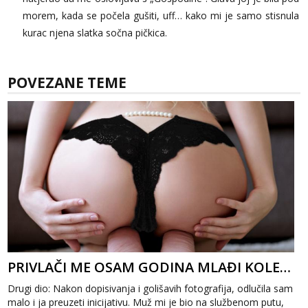
morem, kada se počela gušiti, uff… kako mi je samo stisnula
kurac njena slatka sočna pičkica.
POVEZANE TEME
PRIVLAČI ME OSAM GODINA MLAĐI KOLEGA 2
Drugi dio: Nakon dopisivanja i golišavih fotografija, odlučila sam
malo i ja preuzeti inicijativu. Muž mi je bio na službenom putu,