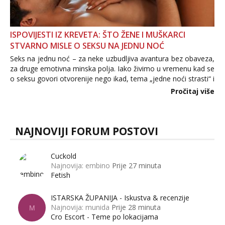
ISPOVIJESTI IZ KREVETA: ŠTO ŽENE I MUŠKARCI
STVARNO MISLE O SEKSU NA JEDNU NOĆ
Seks na jednu noć – za neke uzbudljiva avantura bez obaveza,
za druge emotivna minska polja. Iako živimo u vremenu kad se
o seksu govori otvorenije nego ikad, tema „jedne noći strasti“ i
dalje izaziva burne rasprave. Što zapravo misle žene, a što
Pročitaj više
muškarci? Jesu...
NAJNOVIJI FORUM POSTOVI
Cuckold
Najnovija: embino
Prije 27 minuta
Fetish
ISTARSKA ŽUPANIJA - Iskustva & recenzije
Najnovija: munida
Prije 28 minuta
M
Cro Escort - Teme po lokacijama