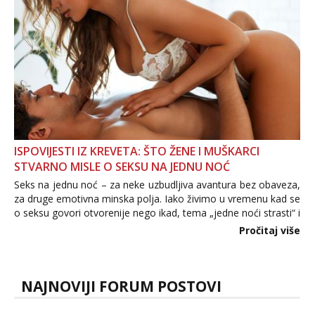
ISPOVIJESTI IZ KREVETA: ŠTO ŽENE I MUŠKARCI
STVARNO MISLE O SEKSU NA JEDNU NOĆ
Seks na jednu noć – za neke uzbudljiva avantura bez obaveza,
za druge emotivna minska polja. Iako živimo u vremenu kad se
o seksu govori otvorenije nego ikad, tema „jedne noći strasti“ i
dalje izaziva burne rasprave. Što zapravo misle žene, a što
Pročitaj više
muškarci? Jesu...
NAJNOVIJI FORUM POSTOVI