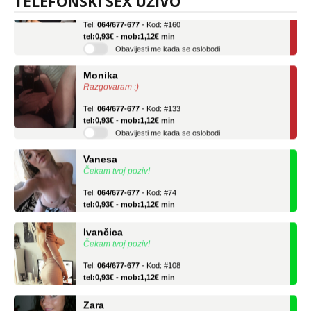
TELEFONSKI SEX UŽIVO
Tel:
064/677-677
- Kod: #160
tel:0,93€ - mob:1,12€ min
Obavijesti me kada se oslobodi
Monika
Razgovaram :)
Tel:
064/677-677
- Kod: #133
tel:0,93€ - mob:1,12€ min
Obavijesti me kada se oslobodi
Vanesa
Čekam tvoj poziv!
Tel:
064/677-677
- Kod: #74
tel:0,93€ - mob:1,12€ min
Ivančica
Čekam tvoj poziv!
Tel:
064/677-677
- Kod: #108
tel:0,93€ - mob:1,12€ min
Zara
Čekam tvoj poziv!