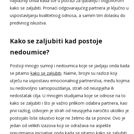
najvažniji onda kada ste u potrazi za ljubavlju i odgovorom
kako se zaljubiti. Pronaći odgovarajućeg partnera je ključno u
uspostavljanju kvalitetnog odnosa, a samim tim dolasku do
predivnog iskustva.
Kako se zaljubiti kad postoje
nedoumice?
Postoji mnogo sumnji i nedoumica koje se javljaju onda kada
se pitamo
kako se zaljubiti
. Naime, brojni su razlozi koji
utječu na uspostavu emocionalnog partnerstva, među kojima
su nedovoljno samopouzdanja, strah od neuspjeha ili
nedostatak cilja. U mnogim studijama koje se odnose na to
kako se zaljubiti i što je važno prilikom odabira partnera, kao
prvi razlog, izdvojen je strah od neuspjeha naročito ukoliko je
postojalo loše iskustvo koje ne želimo da se ponovi. Ovo je
jedan od velikih izazova koji se odražava na aspekte
preuzimanja inicijative onda kada se pitamo kako se zaljubiti.