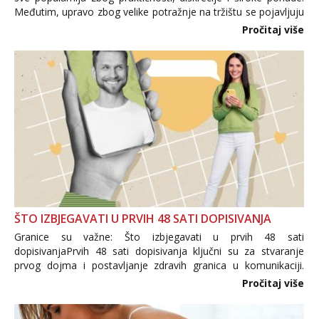
Međutim, upravo zbog velike potražnje na tržištu se pojavljuju
i brojni krivotvoreni proizvodi, nepouzdane internetske
Pročitaj više
trgovine te proizvodi nepoznatog podrijetla. ...
ŠTO IZBJEGAVATI U PRVIH 48 SATI DOPISIVANJA
Granice su važne: Što izbjegavati u prvih 48 sati
dopisivanjaPrvih 48 sati dopisivanja ključni su za stvaranje
prvog dojma i postavljanje zdravih granica u komunikaciji.
Važno je izbjeći prebrzo otkrivanje osobnih ili intimnih
Pročitaj više
informacija, jer nepoznata osoba još nije zaslužila to
povjerenje. Takođe...