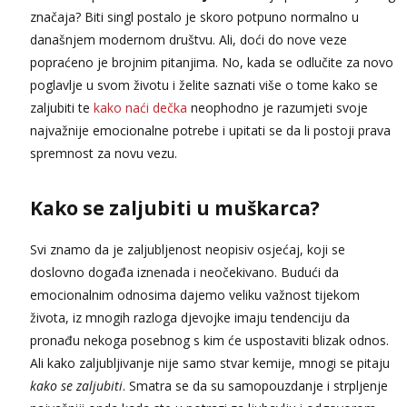
Vanesa
značaja? Biti singl postalo je skoro potpuno normalno u
Čekam tvoj poziv!
današnjem modernom društvu. Ali, doći do nove veze
Tel:
064/677-677
- Kod: #74
popraćeno je brojnim pitanjima. No, kada se odlučite za novo
tel:0,93€ - mob:1,12€ min
poglavlje u svom životu i želite saznati više o tome kako se
Ivančica
zaljubiti te
kako naći dečka
neophodno je razumjeti svoje
Čekam tvoj poziv!
najvažnije emocionalne potrebe i upitati se da li postoji prava
Tel:
064/677-677
- Kod: #108
spremnost za novu vezu.
tel:0,93€ - mob:1,12€ min
Zara
Kako se zaljubiti u muškarca?
Čekam tvoj poziv!
Tel:
064/677-677
- Kod: #123
Svi znamo da je zaljubljenost neopisiv osjećaj, koji se
tel:0,93€ - mob:1,12€ min
doslovno događa iznenada i neočekivano. Budući da
emocionalnim odnosima dajemo veliku važnost tijekom
Anđela
Čekam tvoj poziv!
života, iz mnogih razloga djevojke imaju tendenciju da
pronađu nekoga posebnog s kim će uspostaviti blizak odnos.
Tel:
064/677-677
- Kod: #142
tel:0,93€ - mob:1,12€ min
Ali kako zaljubljivanje nije samo stvar kemije, mnogi se pitaju
kako se zaljubiti
. Smatra se da su samopouzdanje i strpljenje