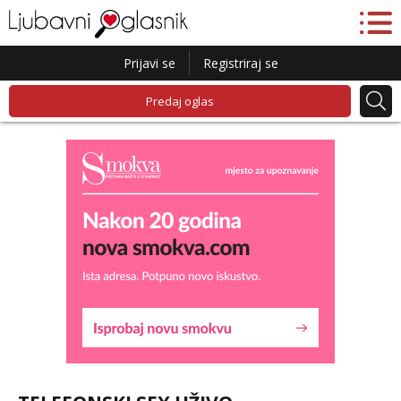
Prijavi se
Registriraj se
Predaj oglas
Kristina
Razgovaram :)
Učiteljica iz predgrađa traži...