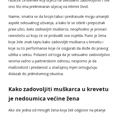
različite čimbenike koji utječu na seksualno zadovoljstvo i sve
ono što ima preliminaran utjecaj na intimni život.
Naime, smatra se da brojni tabui i predrasude mogu umanjiti
aspekt seksualnog uživanja, a kako bi se otkrili i prepoznali
pravi užici,
kako zadovoljiti muškarca
, neophodno je pronaći
ravnotežu uz koju će se probuditi sva osjetila. Puno je žena
koje žele znati tajnu kako zadovoljiti muškarca u krevetu i
koje su to performanse koje će osigurati da dođe do pravog
užitka u seksu. Polazeći od toga da je seksualno zadovoljstvo
veoma važno u partnerskom odnosu, nesporno je da
maštovitost i predanost u značajnoj mjeri omogućuju
dolazak do jedinstvenog iskustva.
Kako zadovoljiti muškarca u krevetu
je nedoumica većine žena
Ako ste jedna od mnogih žena koja želi odgovor na pitanje