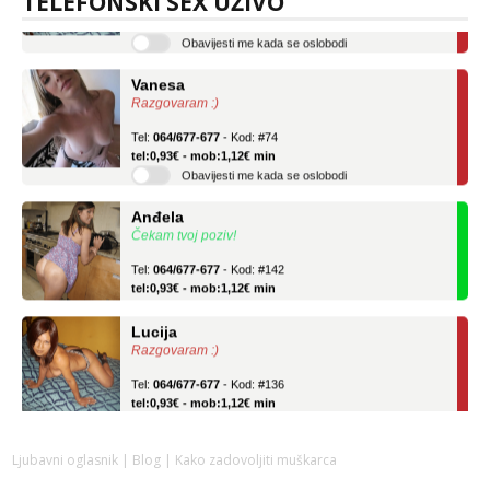
TELEFONSKI SEX UŽIVO
tel:0,93€ - mob:1,12€ min
Obavijesti me kada se oslobodi
Vanesa
Razgovaram :)
Tel:
064/677-677
- Kod: #74
tel:0,93€ - mob:1,12€ min
Obavijesti me kada se oslobodi
Anđela
Čekam tvoj poziv!
Tel:
064/677-677
- Kod: #142
tel:0,93€ - mob:1,12€ min
Lucija
Razgovaram :)
Tel:
064/677-677
- Kod: #136
tel:0,93€ - mob:1,12€ min
Obavijesti me kada se oslobodi
Vanesa
Ljubavni oglasnik
|
Blog
| Kako zadovoljiti muškarca
Razgovaram :)