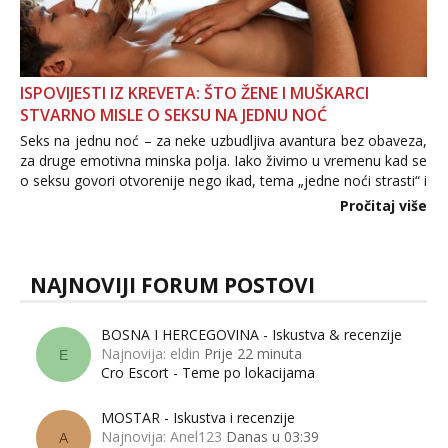
ISPOVIJESTI IZ KREVETA: ŠTO ŽENE I MUŠKARCI
STVARNO MISLE O SEKSU NA JEDNU NOĆ
Seks na jednu noć – za neke uzbudljiva avantura bez obaveza,
za druge emotivna minska polja. Iako živimo u vremenu kad se
o seksu govori otvorenije nego ikad, tema „jedne noći strasti“ i
dalje izaziva burne rasprave. Što zapravo misle žene, a što
Pročitaj više
muškarci? Jesu...
NAJNOVIJI FORUM POSTOVI
BOSNA I HERCEGOVINA - Iskustva & recenzije
Najnovija: eldin
Prije 22 minuta
E
Cro Escort - Teme po lokacijama
MOSTAR - Iskustva i recenzije
Najnovija: Anel123
Danas u 03:39
A