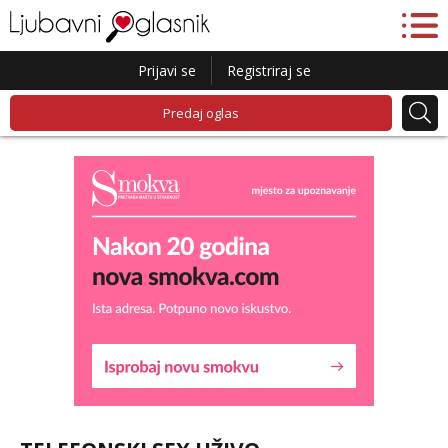
Prijavi se
Registriraj se
Predaj oglas
Lucija
Razgovaram :)
Tel:
064/677-677
- Kod: #136