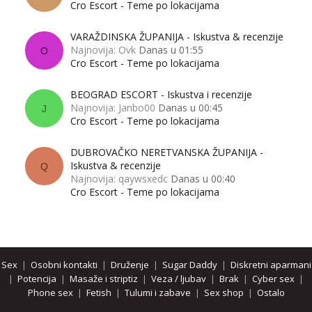
Cro Escort - Teme po lokacijama
VARAŽDINSKA ŽUPANIJA - Iskustva & recenzije
Najnovija: Ovk
Danas u 01:55
O
Cro Escort - Teme po lokacijama
BEOGRAD ESCORT - Iskustva i recenzije
Najnovija: Janbo00
Danas u 00:45
J
Cro Escort - Teme po lokacijama
DUBROVAČKO NERETVANSKA ŽUPANIJA -
Iskustva & recenzije
Q
Najnovija: qaywsxedc
Danas u 00:40
Cro Escort - Teme po lokacijama
Sex
|
Osobni kontakti
|
Druženje
|
Sugar Daddy
|
Diskretni aparmani
|
Potencija
|
Masaže i striptiz
|
Veza / ljubav
|
Brak
|
Cyber sex
|
Phone sex
|
Fetish
|
Tulumi i zabave
|
Sex shop
|
Ostalo