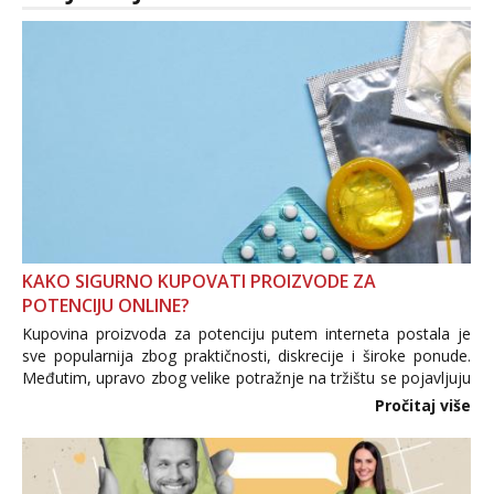
KAKO SIGURNO KUPOVATI PROIZVODE ZA
POTENCIJU ONLINE?
Kupovina proizvoda za potenciju putem interneta postala je
sve popularnija zbog praktičnosti, diskrecije i široke ponude.
Međutim, upravo zbog velike potražnje na tržištu se pojavljuju
i brojni krivotvoreni proizvodi, nepouzdane internetske
Pročitaj više
trgovine te proizvodi nepoznatog podrijetla. ...