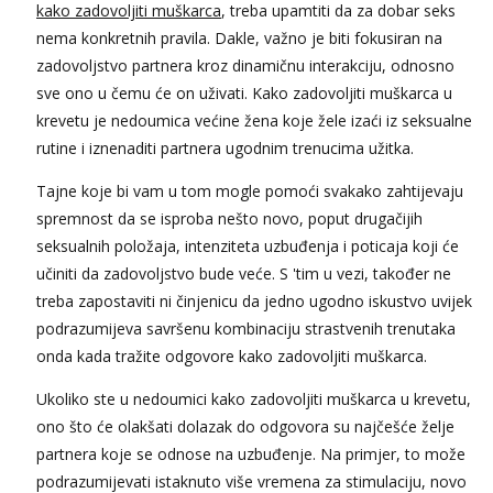
kako zadovoljiti muškarca
, treba upamtiti da za dobar seks
nema konkretnih pravila. Dakle, važno je biti fokusiran na
zadovoljstvo partnera kroz dinamičnu interakciju, odnosno
sve ono u čemu će on uživati. Kako zadovoljiti muškarca u
krevetu je nedoumica većine žena koje žele izaći iz seksualne
rutine i iznenaditi partnera ugodnim trenucima užitka.
Tajne koje bi vam u tom mogle pomoći svakako zahtijevaju
spremnost da se isproba nešto novo, poput drugačijih
seksualnih položaja, intenziteta uzbuđenja i poticaja koji će
učiniti da zadovoljstvo bude veće. S 'tim u vezi, također ne
treba zapostaviti ni činjenicu da jedno ugodno iskustvo uvijek
podrazumijeva savršenu kombinaciju strastvenih trenutaka
onda kada tražite odgovore kako zadovoljiti muškarca.
Ukoliko ste u nedoumici kako zadovoljiti muškarca u krevetu,
ono što će olakšati dolazak do odgovora su najčešće želje
partnera koje se odnose na uzbuđenje. Na primjer, to može
podrazumijevati istaknuto više vremena za stimulaciju, novo