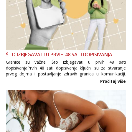
ŠTO IZBJEGAVATI U PRVIH 48 SATI DOPISIVANJA
Granice su važne: Što izbjegavati u prvih 48 sati
dopisivanjaPrvih 48 sati dopisivanja ključni su za stvaranje
prvog dojma i postavljanje zdravih granica u komunikaciji.
Važno je izbjeći prebrzo otkrivanje osobnih ili intimnih
Pročitaj više
informacija, jer nepoznata osoba još nije zaslužila to
povjerenje. Takođe...