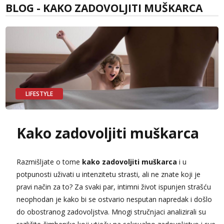
BLOG - KAKO ZADOVOLJITI MUŠKARCA
Tel:
064/677-677
- Kod: #74
tel:0,93€ - mob:1,12€ min
Obavijesti me kada se oslobodi
Anđela
Čekam tvoj poziv!
Tel:
064/677-677
- Kod: #142
tel:0,93€ - mob:1,12€ min
LIFESTYLE
Kako zadovoljiti muškarca
Razmišljate o tome
kako zadovoljiti muškarca
i u
potpunosti uživati ​​u intenzitetu strasti, ali ne znate koji je
pravi način za to? Za svaki par, intimni život ispunjen strašću
neophodan je kako bi se ostvario nesputan napredak i došlo
do obostranog zadovoljstva. Mnogi stručnjaci analizirali su