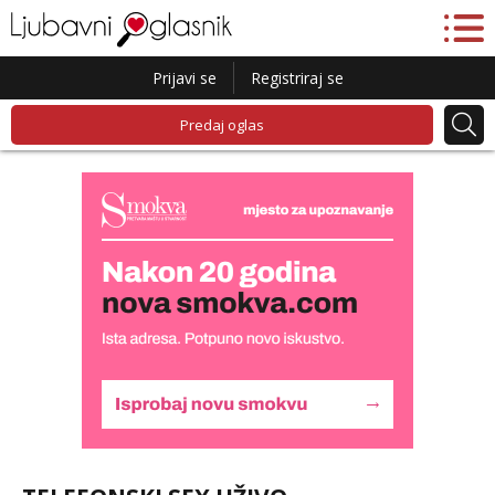
Prijavi se
Registriraj se
Predaj oglas
Liliana
Čekam tvoj poziv!
Tel:
064/677-677
- Kod: #69