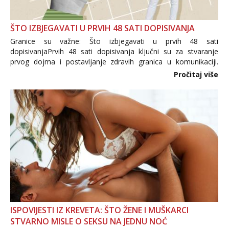
ŠTO IZBJEGAVATI U PRVIH 48 SATI DOPISIVANJA
Granice su važne: Što izbjegavati u prvih 48 sati
dopisivanjaPrvih 48 sati dopisivanja ključni su za stvaranje
prvog dojma i postavljanje zdravih granica u komunikaciji.
Važno je izbjeći prebrzo otkrivanje osobnih ili intimnih
Pročitaj više
informacija, jer nepoznata osoba još nije zaslužila to
povjerenje. Takođe...
ISPOVIJESTI IZ KREVETA: ŠTO ŽENE I MUŠKARCI
STVARNO MISLE O SEKSU NA JEDNU NOĆ