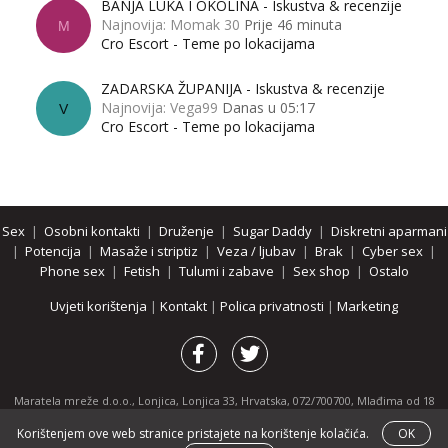
BANJA LUKA I OKOLINA - Iskustva & recenzije
Najnovija: Momak 30
Prije 46 minuta
M
Cro Escort - Teme po lokacijama
ZADARSKA ŽUPANIJA - Iskustva & recenzije
Najnovija: Vega99
Danas u 05:17
V
Cro Escort - Teme po lokacijama
Sex
|
Osobni kontakti
|
Druženje
|
Sugar Daddy
|
Diskretni aparmani
|
Potencija
|
Masaže i striptiz
|
Veza / ljubav
|
Brak
|
Cyber sex
|
Phone sex
|
Fetish
|
Tulumi i zabave
|
Sex shop
|
Ostalo
Uvjeti korištenja
|
Kontakt
|
Polica privatnosti
|
Marketing
Maratela mreže d.o.o., Lonjica, Lonjica 33, Hrvatska, 072/700700, Mlađima od 18
godina zabranjeno je pregledavanje stranice i svih njenih dijelova.
Korištenjem ove web stranice pristajete na korištenje kolačića.
OK
Partnerski portali:
osobnikontakti.com
|
hotline.hr
|
ThePornDude.com