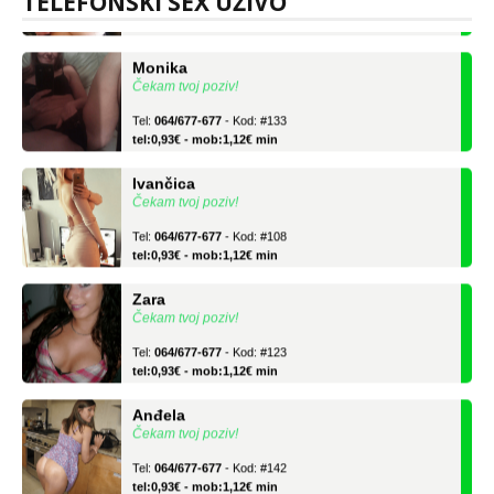
TELEFONSKI SEX UŽIVO
tel:0,93€ - mob:1,12€ min
Monika
Čekam tvoj poziv!
Tel:
064/677-677
- Kod: #133
tel:0,93€ - mob:1,12€ min
Ivančica
Čekam tvoj poziv!
Tel:
064/677-677
- Kod: #108
tel:0,93€ - mob:1,12€ min
Zara
Čekam tvoj poziv!
Tel:
064/677-677
- Kod: #123
tel:0,93€ - mob:1,12€ min
Anđela
Čekam tvoj poziv!
Tel:
064/677-677
- Kod: #142
tel:0,93€ - mob:1,12€ min