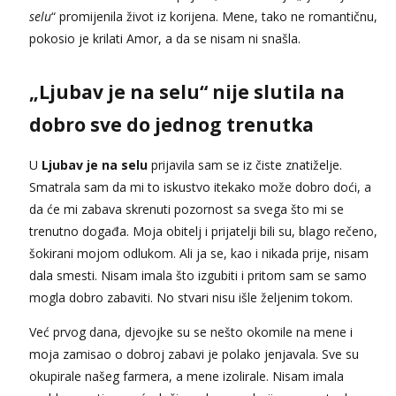
Čekam tvoj poziv!
selu
“ promijenila život iz korijena. Mene, tako ne romantičnu,
Tel:
064/677-677
- Kod: #142
pokosio je krilati Amor, a da se nisam ni snašla.
tel:0,93€ - mob:1,12€ min
„Ljubav je na selu“ nije slutila na
dobro sve do jednog trenutka
U
Ljubav je na selu
prijavila sam se iz čiste znatiželje.
Smatrala sam da mi to iskustvo itekako može dobro doći, a
da će mi zabava skrenuti pozornost sa svega što mi se
trenutno događa. Moja obitelj i prijatelji bili su, blago rečeno,
šokirani mojom odlukom. Ali ja se, kao i nikada prije, nisam
dala smesti. Nisam imala što izgubiti i pritom sam se samo
mogla dobro zabaviti. No stvari nisu išle željenim tokom.
Već prvog dana, djevojke su se nešto okomile na mene i
moja zamisao o dobroj zabavi je polako jenjavala. Sve su
okupirale našeg farmera, a mene izolirale. Nisam imala