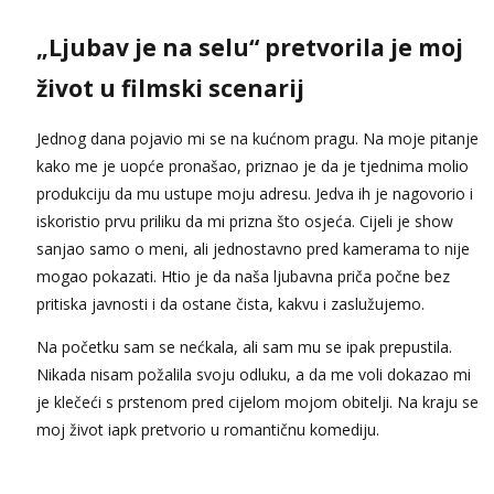
„Ljubav je na selu“ pretvorila je moj
život u filmski scenarij
Jednog dana pojavio mi se na kućnom pragu. Na moje pitanje
kako me je uopće pronašao, priznao je da je tjednima molio
produkciju da mu ustupe moju adresu. Jedva ih je nagovorio i
iskoristio prvu priliku da mi prizna što osjeća. Cijeli je show
sanjao samo o meni, ali jednostavno pred kamerama to nije
mogao pokazati. Htio je da naša ljubavna priča počne bez
pritiska javnosti i da ostane čista, kakvu i zaslužujemo.
Na početku sam se nećkala, ali sam mu se ipak prepustila.
Nikada nisam požalila svoju odluku, a da me voli dokazao mi
je klečeći s prstenom pred cijelom mojom obitelji. Na kraju se
moj život iapk pretvorio u romantičnu komediju.