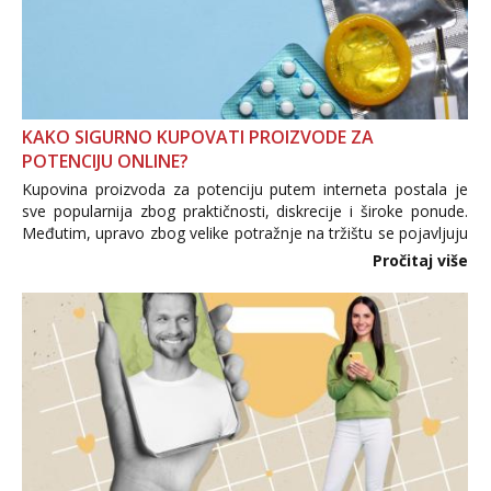
KAKO SIGURNO KUPOVATI PROIZVODE ZA
POTENCIJU ONLINE?
Kupovina proizvoda za potenciju putem interneta postala je
sve popularnija zbog praktičnosti, diskrecije i široke ponude.
Međutim, upravo zbog velike potražnje na tržištu se pojavljuju
i brojni krivotvoreni proizvodi, nepouzdane internetske
Pročitaj više
trgovine te proizvodi nepoznatog podrijetla. ...