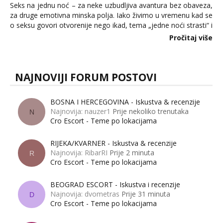
Seks na jednu noć – za neke uzbudljiva avantura bez obaveza,
za druge emotivna minska polja. Iako živimo u vremenu kad se
o seksu govori otvorenije nego ikad, tema „jedne noći strasti“ i
dalje izaziva burne rasprave. Što zapravo misle žene, a što
Pročitaj više
muškarci? Jesu...
NAJNOVIJI FORUM POSTOVI
BOSNA I HERCEGOVINA - Iskustva & recenzije
Najnovija: nauzer1
Prije nekoliko trenutaka
N
Cro Escort - Teme po lokacijama
RIJEKA/KVARNER - Iskustva & recenzije
Najnovija: RibarRI
Prije 2 minuta
R
Cro Escort - Teme po lokacijama
BEOGRAD ESCORT - Iskustva i recenzije
Najnovija: dvometras
Prije 31 minuta
D
Cro Escort - Teme po lokacijama