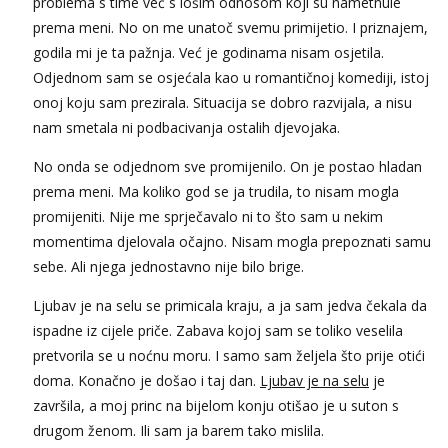
problema s time već s lošim odnosom koji su nametnule
prema meni. No on me unatoč svemu primijetio. I priznajem,
godila mi je ta pažnja. Već je godinama nisam osjetila.
Odjednom sam se osjećala kao u romantičnoj komediji, istoj
onoj koju sam prezirala. Situacija se dobro razvijala, a nisu
nam smetala ni podbacivanja ostalih djevojaka.
No onda se odjednom sve promijenilo. On je postao hladan
prema meni. Ma koliko god se ja trudila, to nisam mogla
promijeniti. Nije me sprječavalo ni to što sam u nekim
momentima djelovala očajno. Nisam mogla prepoznati samu
sebe. Ali njega jednostavno nije bilo brige.
Ljubav je na selu se primicala kraju, a ja sam jedva čekala da
ispadne iz cijele priče. Zabava kojoj sam se toliko veselila
pretvorila se u noćnu moru. I samo sam željela što prije otići
doma. Konačno je došao i taj dan.
Ljubav je na selu
je
završila, a moj princ na bijelom konju otišao je u suton s
drugom ženom. Ili sam ja barem tako mislila.