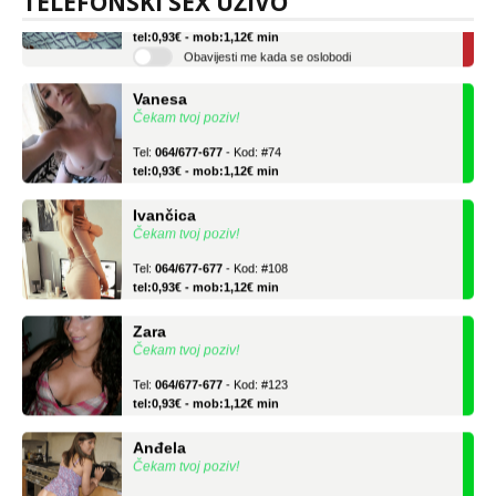
TELEFONSKI SEX UŽIVO
Tel:
064/677-677
- Kod: #136
tel:0,93€ - mob:1,12€ min
Obavijesti me kada se oslobodi
Vanesa
Čekam tvoj poziv!
Tel:
064/677-677
- Kod: #74
tel:0,93€ - mob:1,12€ min
Ivančica
Čekam tvoj poziv!
Tel:
064/677-677
- Kod: #108
tel:0,93€ - mob:1,12€ min
Zara
Čekam tvoj poziv!
Tel:
064/677-677
- Kod: #123
tel:0,93€ - mob:1,12€ min
Anđela
Čekam tvoj poziv!
Tel:
064/677-677
- Kod: #142