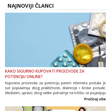
tel:0,93€ - mob:1,12€ min
NAJNOVIJI ČLANCI
Anđela
Čekam tvoj poziv!
Tel:
064/677-677
- Kod: #142
tel:0,93€ - mob:1,12€ min
KAKO SIGURNO KUPOVATI PROIZVODE ZA
POTENCIJU ONLINE?
Kupovina proizvoda za potenciju putem interneta postala je
sve popularnija zbog praktičnosti, diskrecije i široke ponude.
Međutim, upravo zbog velike potražnje na tržištu se pojavljuju
i brojni krivotvoreni proizvodi, nepouzdane internetske
Pročitaj više
trgovine te proizvodi nepoznatog podrijetla. ...