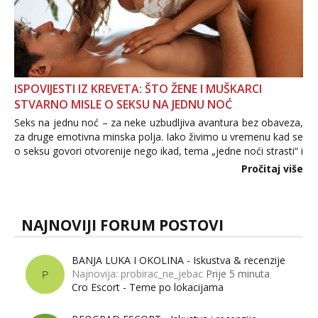
ISPOVIJESTI IZ KREVETA: ŠTO ŽENE I MUŠKARCI
STVARNO MISLE O SEKSU NA JEDNU NOĆ
Seks na jednu noć – za neke uzbudljiva avantura bez obaveza,
za druge emotivna minska polja. Iako živimo u vremenu kad se
o seksu govori otvorenije nego ikad, tema „jedne noći strasti“ i
dalje izaziva burne rasprave. Što zapravo misle žene, a što
Pročitaj više
muškarci? Jesu...
NAJNOVIJI FORUM POSTOVI
BANJA LUKA I OKOLINA - Iskustva & recenzije
Najnovija: probirac_ne_jebac
Prije 5 minuta
P
Cro Escort - Teme po lokacijama