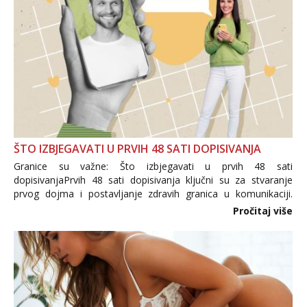
ŠTO IZBJEGAVATI U PRVIH 48 SATI DOPISIVANJA
Granice su važne: Što izbjegavati u prvih 48 sati
dopisivanjaPrvih 48 sati dopisivanja ključni su za stvaranje
prvog dojma i postavljanje zdravih granica u komunikaciji.
Važno je izbjeći prebrzo otkrivanje osobnih ili intimnih
Pročitaj više
informacija, jer nepoznata osoba još nije zaslužila to
povjerenje. Takođe...