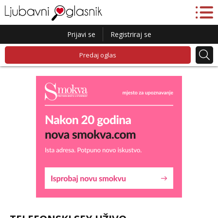
Prijavi se
Registriraj se
Predaj oglas
Lucija
Razgovaram :)