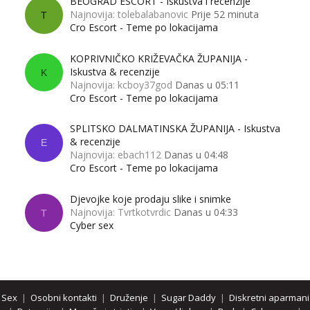
BEOGRAD ESCORT - Iskustva i recenzije
Najnovija: tolebalabanovic
Prije 52 minuta
T
Cro Escort - Teme po lokacijama
KOPRIVNIČKO KRIŽEVAČKA ŽUPANIJA -
Iskustva & recenzije
K
Najnovija: kcboy37god
Danas u 05:11
Cro Escort - Teme po lokacijama
SPLITSKO DALMATINSKA ŽUPANIJA - Iskustva
& recenzije
E
Najnovija: ebach112
Danas u 04:48
Cro Escort - Teme po lokacijama
Djevojke koje prodaju slike i snimke
Najnovija: Tvrtkotvrdic
Danas u 04:33
T
Cyber sex
Sex
|
Osobni kontakti
|
Druženje
|
Sugar Daddy
|
Diskretni aparmani