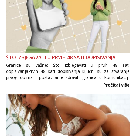
Anđela
Čekam tvoj poziv!
Tel:
064/677-677
- Kod: #142
tel:0,93€ - mob:1,12€ min
ŠTO IZBJEGAVATI U PRVIH 48 SATI DOPISIVANJA
Granice su važne: Što izbjegavati u prvih 48 sati
dopisivanjaPrvih 48 sati dopisivanja ključni su za stvaranje
prvog dojma i postavljanje zdravih granica u komunikaciji.
Važno je izbjeći prebrzo otkrivanje osobnih ili intimnih
Pročitaj više
informacija, jer nepoznata osoba još nije zaslužila to
povjerenje. Takođe...