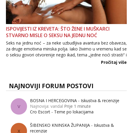
ISPOVIJESTI IZ KREVETA: ŠTO ŽENE I MUŠKARCI
STVARNO MISLE O SEKSU NA JEDNU NOĆ
Seks na jednu noć – za neke uzbudljiva avantura bez obaveza,
za druge emotivna minska polja. Iako živimo u vremenu kad se
o seksu govori otvorenije nego ikad, tema „jedne noći strasti“ i
dalje izaziva burne rasprave. Što zapravo misle žene, a što
Pročitaj više
muškarci? Jesu...
NAJNOVIJI FORUM POSTOVI
BOSNA I HERCEGOVINA - Iskustva & recenzije
Najnovija: vandal
Prije 1 minute
V
Cro Escort - Teme po lokacijama
ŠIBENSKO KNINSKA ŽUPANIJA - Iskustva &
recenzije
X