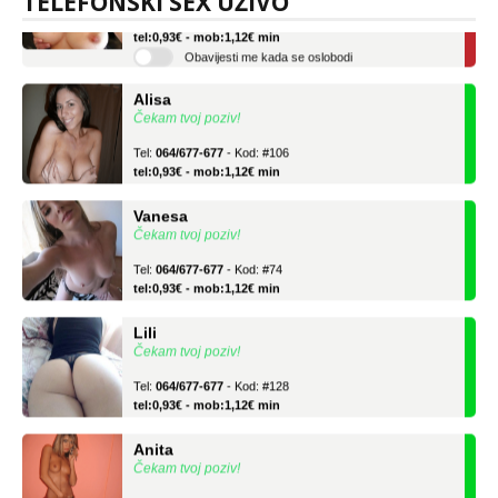
TELEFONSKI SEX UŽIVO
Tel:
064/677-677
- Kod: #69
tel:0,93€ - mob:1,12€ min
Obavijesti me kada se oslobodi
Alisa
Čekam tvoj poziv!
Tel:
064/677-677
- Kod: #106
tel:0,93€ - mob:1,12€ min
Vanesa
Čekam tvoj poziv!
Tel:
064/677-677
- Kod: #74
tel:0,93€ - mob:1,12€ min
Lili
Čekam tvoj poziv!
Tel:
064/677-677
- Kod: #128
tel:0,93€ - mob:1,12€ min
Anita
Čekam tvoj poziv!
Tel:
064/677-677
- Kod: #87