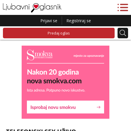
Prijavi se
Registriraj se
Predaj oglas
Liliana
Razgovaram :)