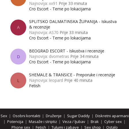
Najnovija: xx91
Prije 33 minuta
Cro Escort - Teme po lokacijama
SPLITSKO DALMATINSKA ŽUPANIJA - Iskustva
& recenzije
A
Najnovija: AS70
Prije 33 minuta
Cro Escort - Teme po lokacijama
BEOGRAD ESCORT - Iskustva i recenzije
Najnovija: dvometras
Prije 34 minuta
D
Cro Escort - Teme po lokacijama
SHEMALE & TRANSICE - Preporuke i recenzije
Najnovija: leopard
Prije 40 minuta
L
Fetish
Sex
|
Osobni kontakti
|
Druženje
|
Sugar Daddy
|
Diskretni aparmani
|
Potencija
|
Masaže i striptiz
|
Veza / ljubav
|
Brak
|
Cyber sex
|
Phone sex
|
Fetish
|
Tulumi i zabave
|
Sex shop
|
Ostalo