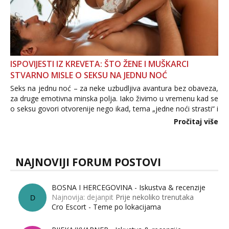
Čekam tvoj poziv!
Tel:
064/677-677
- Kod: #87
tel:0,93€ - mob:1,12€ min
Zara
Razgovaram :)
ISPOVIJESTI IZ KREVETA: ŠTO ŽENE I MUŠKARCI
STVARNO MISLE O SEKSU NA JEDNU NOĆ
Tel:
064/677-677
- Kod: #123
tel:0,93€ - mob:1,12€ min
Seks na jednu noć – za neke uzbudljiva avantura bez obaveza,
Obavijesti me kada se oslobodi
za druge emotivna minska polja. Iako živimo u vremenu kad se
o seksu govori otvorenije nego ikad, tema „jedne noći strasti“ i
Anđela
dalje izaziva burne rasprave. Što zapravo misle žene, a što
Čekam tvoj poziv!
Pročitaj više
muškarci? Jesu...
Tel:
064/677-677
- Kod: #142
tel:0,93€ - mob:1,12€ min
NAJNOVIJI FORUM POSTOVI
Mira
Čekam tvoj poziv!
BOSNA I HERCEGOVINA - Iskustva & recenzije
Tel:
064/677-677
- Kod: #72
Najnovija: dejanpit
Prije nekoliko trenutaka
D
tel:0,93€ - mob:1,12€ min
Cro Escort - Teme po lokacijama