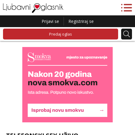
Prijavi se
Registriraj se
Predaj oglas
Liliana
Razgovaram :)