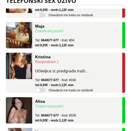
TELEFONSKI SEX UŽIVO
Tel:
064/677-677
- Kod: #69
tel:0,93€ - mob:1,12€ min
Obavijesti me kada se oslobodi
Maja
Čekam tvoj poziv!
Tel:
064/677-677
- Kod: #04
tel:0,93€ - mob:1,12€ min
Kristina
Razgovaram :)
Učiteljica iz predgrađa traži...
Tel:
064/677-677
- Kod: #160
tel:0,93€ - mob:1,12€ min
Obavijesti me kada se oslobodi
Alisa
Čekam tvoj poziv!
Tel:
064/677-677
- Kod: #106
tel:0,93€ - mob:1,12€ min
Vanesa