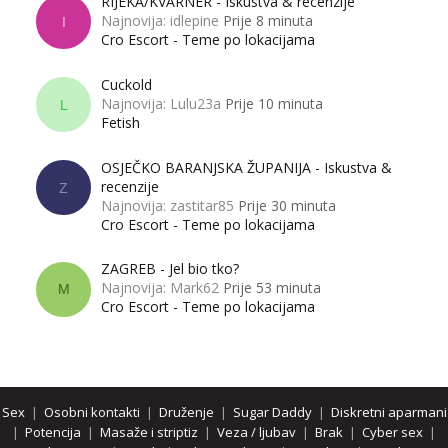
RIJEKA/KVARNER - Iskustva & recenzije
Najnovija: idlepine
Prije 8 minuta
I
Cro Escort - Teme po lokacijama
Cuckold
Najnovija: Lulu23a
Prije 10 minuta
L
Fetish
OSJEČKO BARANJSKA ŽUPANIJA - Iskustva &
recenzije
Z
Najnovija: zastitar85
Prije 30 minuta
Cro Escort - Teme po lokacijama
ZAGREB - Jel bio tko?
Najnovija: Mark62
Prije 53 minuta
M
Cro Escort - Teme po lokacijama
Sex
|
Osobni kontakti
|
Druženje
|
Sugar Daddy
|
Diskretni aparmani
|
Potencija
|
Masaže i striptiz
|
Veza / ljubav
|
Brak
|
Cyber sex
|