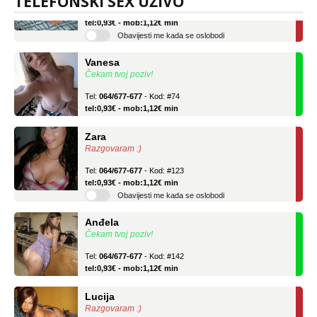
TELEFONSKI SEX UŽIVO
Tel:
064/677-677
- Kod: #136
tel:0,93€ - mob:1,12€ min
Obavijesti me kada se oslobodi
Vanesa
Čekam tvoj poziv!
Tel:
064/677-677
- Kod: #74
tel:0,93€ - mob:1,12€ min
Zara
Razgovaram :)
Tel:
064/677-677
- Kod: #123
tel:0,93€ - mob:1,12€ min
Obavijesti me kada se oslobodi
Anđela
Čekam tvoj poziv!
Tel:
064/677-677
- Kod: #142
tel:0,93€ - mob:1,12€ min
Lucija
Razgovaram :)