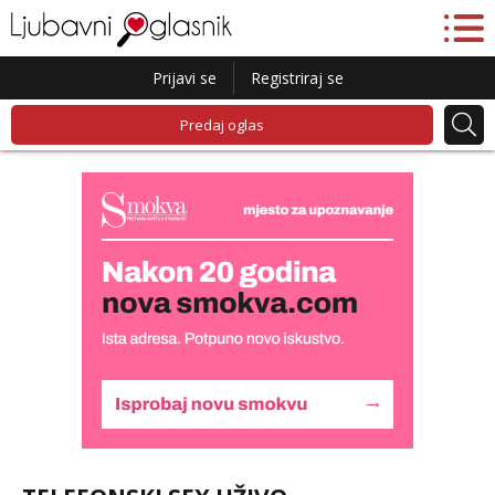
Prijavi se
Registriraj se
Predaj oglas
Lucija
Razgovaram :)