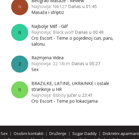
Beograd Masaze - Review
Najnovija: Nik127
Danas u 01:45
N
Masaža i striptiz
Najbolje Milf - Gilf
Najnovija: Black wolf
Danas u 00:49
B
Cro Escort - Teme o pojedinoj curi, paru,
salonu
Razmjena Videa
Najnovija: 22 18cm
Danas u 00:27
2
Sex
BRAZILKE, LATINE, UKRAINKE i ostale
strankinje u HR
B
Najnovija: Bbboy
Jučer u 23:41
Cro Escort - Teme po lokacijama
Sex
|
Osobni kontakti
|
Druženje
|
Sugar Daddy
|
Diskretni aparmani