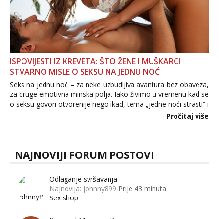
ISPOVIJESTI IZ KREVETA: ŠTO ŽENE I MUŠKARCI
STVARNO MISLE O SEKSU NA JEDNU NOĆ
Seks na jednu noć – za neke uzbudljiva avantura bez obaveza,
za druge emotivna minska polja. Iako živimo u vremenu kad se
o seksu govori otvorenije nego ikad, tema „jedne noći strasti“ i
dalje izaziva burne rasprave. Što zapravo misle žene, a što
Pročitaj više
muškarci? Jesu...
NAJNOVIJI FORUM POSTOVI
Odlaganje svršavanja
Najnovija: johnny899
Prije 43 minuta
Sex shop