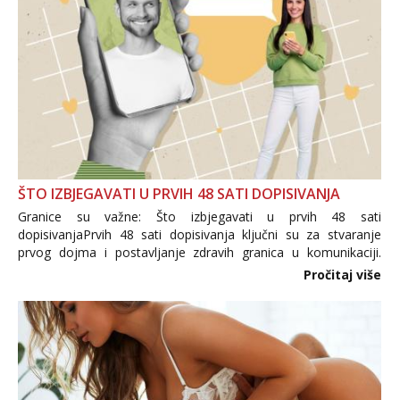
ŠTO IZBJEGAVATI U PRVIH 48 SATI DOPISIVANJA
Granice su važne: Što izbjegavati u prvih 48 sati
dopisivanjaPrvih 48 sati dopisivanja ključni su za stvaranje
prvog dojma i postavljanje zdravih granica u komunikaciji.
Važno je izbjeći prebrzo otkrivanje osobnih ili intimnih
Pročitaj više
informacija, jer nepoznata osoba još nije zaslužila to
povjerenje. Takođe...