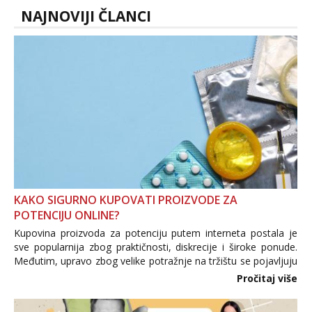
NAJNOVIJI ČLANCI
KAKO SIGURNO KUPOVATI PROIZVODE ZA
POTENCIJU ONLINE?
Kupovina proizvoda za potenciju putem interneta postala je
sve popularnija zbog praktičnosti, diskrecije i široke ponude.
Međutim, upravo zbog velike potražnje na tržištu se pojavljuju
i brojni krivotvoreni proizvodi, nepouzdane internetske
Pročitaj više
trgovine te proizvodi nepoznatog podrijetla. ...