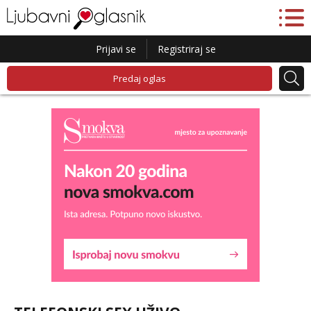
Prijavi se
Registriraj se
Predaj oglas
Liliana
Razgovaram :)