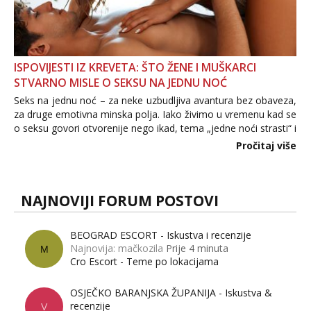
ISPOVIJESTI IZ KREVETA: ŠTO ŽENE I MUŠKARCI
STVARNO MISLE O SEKSU NA JEDNU NOĆ
Seks na jednu noć – za neke uzbudljiva avantura bez obaveza,
za druge emotivna minska polja. Iako živimo u vremenu kad se
o seksu govori otvorenije nego ikad, tema „jedne noći strasti“ i
dalje izaziva burne rasprave. Što zapravo misle žene, a što
Pročitaj više
muškarci? Jesu...
NAJNOVIJI FORUM POSTOVI
BEOGRAD ESCORT - Iskustva i recenzije
Najnovija: mačkozila
Prije 4 minuta
M
Cro Escort - Teme po lokacijama
OSJEČKO BARANJSKA ŽUPANIJA - Iskustva &
recenzije
V