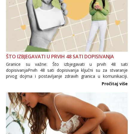
Zara
Čekam tvoj poziv!
Tel:
064/677-677
- Kod: #123
tel:0,93€ - mob:1,12€ min
Anđela
Čekam tvoj poziv!
ŠTO IZBJEGAVATI U PRVIH 48 SATI DOPISIVANJA
Tel:
064/677-677
- Kod: #142
tel:0,93€ - mob:1,12€ min
Granice su važne: Što izbjegavati u prvih 48 sati
dopisivanjaPrvih 48 sati dopisivanja ključni su za stvaranje
prvog dojma i postavljanje zdravih granica u komunikaciji.
Važno je izbjeći prebrzo otkrivanje osobnih ili intimnih
Pročitaj više
informacija, jer nepoznata osoba još nije zaslužila to
povjerenje. Takođe...