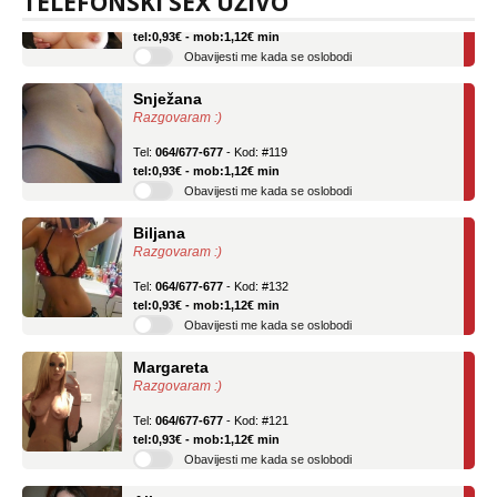
TELEFONSKI SEX UŽIVO
Tel:
064/677-677
- Kod: #69
tel:0,93€ - mob:1,12€ min
Obavijesti me kada se oslobodi
Snježana
Razgovaram :)
Tel:
064/677-677
- Kod: #119
tel:0,93€ - mob:1,12€ min
Obavijesti me kada se oslobodi
Biljana
Razgovaram :)
Tel:
064/677-677
- Kod: #132
tel:0,93€ - mob:1,12€ min
Obavijesti me kada se oslobodi
Margareta
Razgovaram :)
Tel:
064/677-677
- Kod: #121
tel:0,93€ - mob:1,12€ min
Obavijesti me kada se oslobodi
Alisa