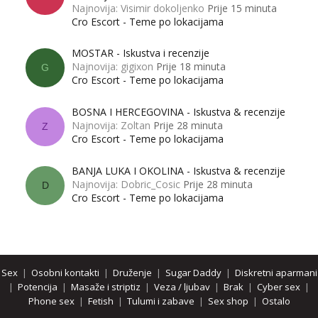
Najnovija: Visimir dokoljenko
Prije 15 minuta
Cro Escort - Teme po lokacijama
MOSTAR - Iskustva i recenzije
Najnovija: gigixon
Prije 18 minuta
G
Cro Escort - Teme po lokacijama
BOSNA I HERCEGOVINA - Iskustva & recenzije
Najnovija: Zoltan
Prije 28 minuta
Z
Cro Escort - Teme po lokacijama
BANJA LUKA I OKOLINA - Iskustva & recenzije
Najnovija: Dobric_Cosic
Prije 28 minuta
D
Cro Escort - Teme po lokacijama
Sex
|
Osobni kontakti
|
Druženje
|
Sugar Daddy
|
Diskretni aparmani
|
Potencija
|
Masaže i striptiz
|
Veza / ljubav
|
Brak
|
Cyber sex
|
Phone sex
|
Fetish
|
Tulumi i zabave
|
Sex shop
|
Ostalo