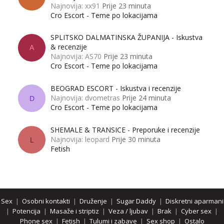
Najnovija: xx91
Prije 23 minuta
Cro Escort - Teme po lokacijama
SPLITSKO DALMATINSKA ŽUPANIJA - Iskustva
& recenzije
A
Najnovija: AS70
Prije 23 minuta
Cro Escort - Teme po lokacijama
BEOGRAD ESCORT - Iskustva i recenzije
Najnovija: dvometras
Prije 24 minuta
D
Cro Escort - Teme po lokacijama
SHEMALE & TRANSICE - Preporuke i recenzije
Najnovija: leopard
Prije 30 minuta
L
Fetish
Sex
|
Osobni kontakti
|
Druženje
|
Sugar Daddy
|
Diskretni aparmani
|
Potencija
|
Masaže i striptiz
|
Veza / ljubav
|
Brak
|
Cyber sex
|
Phone sex
|
Fetish
|
Tulumi i zabave
|
Sex shop
|
Ostalo