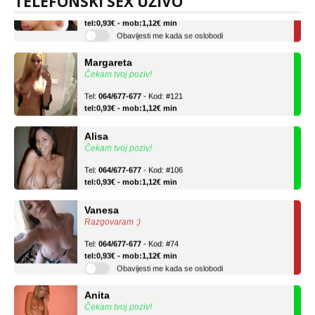
TELEFONSKI SEX UŽIVO
Tel:
064/677-677
- Kod: #69
tel:0,93€ - mob:1,12€ min
Obavijesti me kada se oslobodi
Margareta
Čekam tvoj poziv!
Tel:
064/677-677
- Kod: #121
tel:0,93€ - mob:1,12€ min
Alisa
Čekam tvoj poziv!
Tel:
064/677-677
- Kod: #106
tel:0,93€ - mob:1,12€ min
Vanesa
Razgovaram :)
Tel:
064/677-677
- Kod: #74
tel:0,93€ - mob:1,12€ min
Obavijesti me kada se oslobodi
Anita
Čekam tvoj poziv!