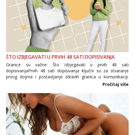
tel:0,93€ - mob:1,12€ min
Anđela
Čekam tvoj poziv!
Tel:
064/677-677
- Kod: #142
tel:0,93€ - mob:1,12€ min
ŠTO IZBJEGAVATI U PRVIH 48 SATI DOPISIVANJA
Granice su važne: Što izbjegavati u prvih 48 sati
dopisivanjaPrvih 48 sati dopisivanja ključni su za stvaranje
prvog dojma i postavljanje zdravih granica u komunikaciji.
Važno je izbjeći prebrzo otkrivanje osobnih ili intimnih
Pročitaj više
informacija, jer nepoznata osoba još nije zaslužila to
povjerenje. Takođe...