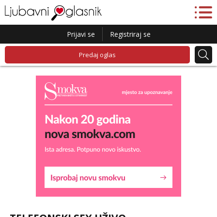
Prijavi se
Registriraj se
Predaj oglas
Liliana
Razgovaram :)